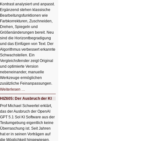
Kontrast analysiert und anpasst.
Ergänzend stehen klassische
Bearbeitungsfunktionen wie
Farbkorrekturen, Zuschneiden,
Drehen, Spiegeln und
Größenänderungen bereit. Neu
sind die Horizontbegradigung
und das Einfügen von Text. Der
Algorithmus verbessert erkannte
Schwachstellen. Ein
Vergleichsfenster zeigt Original
und optimierte Version
nebeneinander, manuelle
Werkzeuge ermöglichen
zusätzliche Feinanpassungen.
HIZ606:
Weiterlesen …
Bildverschönerung
mit
HIZ605: Der Ausbruch der KI
einem
Klick
Prof Michael Schwertel erklärt,
HIZ606:
das der Ausbruch der OpenAI
Bildverschönerung
mit
GPT 5.1 Sol KI Software aus der
einem
Testumgebung eigentlich keine
Klick
Überraschung ist. Seit Jahren
hat er in seinen Vorträgen auf
die Möglichkeit hingewiesen,