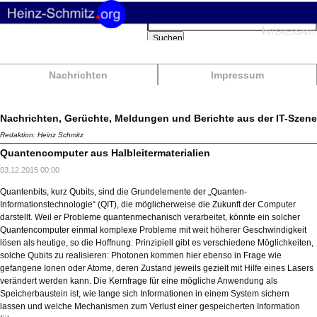
Suchbegriffe
Interessant
Suchen
Nachrichten
Impressum
Nachrichten, Gerüchte, Meldungen und Berichte aus der IT-Szene
Redaktion: Heinz Schmitz
Quantencomputer aus Halbleitermaterialien
03.12.2015 00:00
Quantenbits, kurz Qubits, sind die Grundelemente der „Quanten-
Informationstechnologie“ (QIT), die möglicherweise die Zukunft der Computer
darstellt. Weil er Probleme quantenmechanisch verarbeitet, könnte ein solcher
Quantencomputer einmal komplexe Probleme mit weit höherer Geschwindigkeit
lösen als heutige, so die Hoffnung. Prinzipiell gibt es verschiedene Möglichkeiten,
solche Qubits zu realisieren: Photonen kommen hier ebenso in Frage wie
gefangene Ionen oder Atome, deren Zustand jeweils gezielt mit Hilfe eines Lasers
verändert werden kann. Die Kernfrage für eine mögliche Anwendung als
Speicherbaustein ist, wie lange sich Informationen in einem System sichern
lassen und welche Mechanismen zum Verlust einer gespeicherten Information