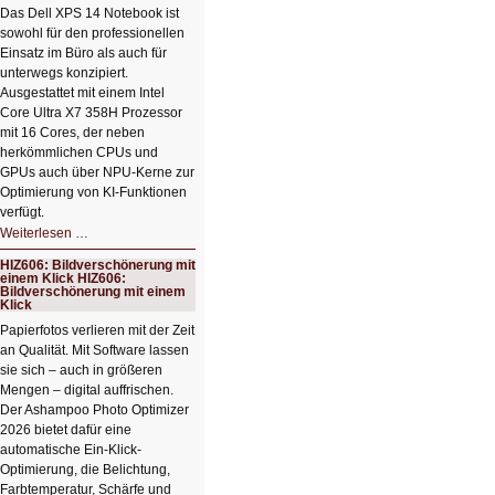
Das Dell XPS 14 Notebook ist
sowohl für den professionellen
Einsatz im Büro als auch für
unterwegs konzipiert.
Ausgestattet mit einem Intel
Core Ultra X7 358H Prozessor
mit 16 Cores, der neben
herkömmlichen CPUs und
GPUs auch über NPU-Kerne zur
Optimierung von KI-Funktionen
verfügt.
HIZ607:
Weiterlesen …
Schicker
kompakter
HIZ606: Bildverschönerung mit
Rechenturbo
einem Klick HIZ606:
Bildverschönerung mit einem
Klick
Papierfotos verlieren mit der Zeit
an Qualität. Mit Software lassen
sie sich – auch in größeren
Mengen – digital auffrischen.
Der Ashampoo Photo Optimizer
2026 bietet dafür eine
automatische Ein-Klick-
Optimierung, die Belichtung,
Farbtemperatur, Schärfe und