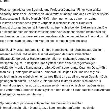
führen.
Physiker um Alexander Bechtold und Professor Jonathan Finley vom Walter-
Schottky-Institut der Technischen Universität München und des Exzellenzclusters
Nanosystems Initiative Munich (NIM) haben nun ein aus einem einzelnen
Elektron bestehendes System vorgestellt, welches in einer Halbleiter-
Nanostruktur gefangen ist. Informationsträger ist hierbei der Elektronenspin. Die
Forscher konnten einerseits verschiedene Verlustmechanismen erstmals exakt
nachweisen und andererseits zeigen, dass sich die gespeicherte Information mit
Hilfe eines starken, äußeren Magnetfelds dennoch erhalten lässt.
Die TUM-Physiker bedampften für ihre Nanostruktur ein Substrat aus Gallium-
Arsenid mit Indium-Gallium-Arsenid. Aufgrund der unterschiedlichen
Gitterabstände beider Halbleitermaterialien entsteht am Übergang eine
Verspannung im Kristallgitter. Das System bildet daher in regelmäßigen
Abständen wenige Nanometer große „Hügel“, sogenannte Quanten-Dots. Kühlt
man die Quantenpunkte auf die Temperatur flüssigen Heliums und regt sie
optisch an, ist es möglich, ein einzelnes Elektron gezielt in diesen Quanten-Dots
gefangen zu halten. Die Spin-Zustände des Elektrons lassen sich dabei als
Informationsspeicher nutzen. Laserpulse können sie optisch von außen lesen
und verändern. Daher stellt das System einen idealen Grundbaustein zum Aufbau
künftiger Quantencomputer dar.
Spin-up oder Spin-down entsprechen hierbei den klassischen
Informationseinheiten 0 und 1, dazu kommen aber außerdem noch die