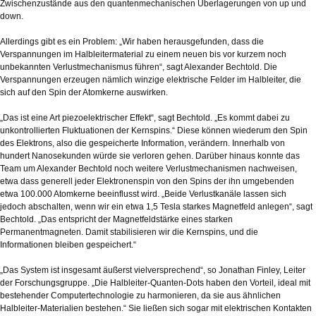
Zwischenzustände aus den quantenmechanischen Überlagerungen von up und
down.
Allerdings gibt es ein Problem: „Wir haben herausgefunden, dass die
Verspannungen im Halbleitermaterial zu einem neuen bis vor kurzem noch
unbekannten Verlustmechanismus führen“, sagt Alexander Bechtold. Die
Verspannungen erzeugen nämlich winzige elektrische Felder im Halbleiter, die
sich auf den Spin der Atomkerne auswirken.
„Das ist eine Art piezoelektrischer Effekt“, sagt Bechtold. „Es kommt dabei zu
unkontrollierten Fluktuationen der Kernspins.“ Diese können wiederum den Spin
des Elektrons, also die gespeicherte Information, verändern. Innerhalb von
hundert Nanosekunden würde sie verloren gehen. Darüber hinaus konnte das
Team um Alexander Bechtold noch weitere Verlustmechanismen nachweisen,
etwa dass generell jeder Elektronenspin von den Spins der ihn umgebenden
etwa 100.000 Atomkerne beeinflusst wird. „Beide Verlustkanäle lassen sich
jedoch abschalten, wenn wir ein etwa 1,5 Tesla starkes Magnetfeld anlegen“, sagt
Bechtold. „Das entspricht der Magnetfeldstärke eines starken
Permanentmagneten. Damit stabilisieren wir die Kernspins, und die
Informationen bleiben gespeichert.“
„Das System ist insgesamt äußerst vielversprechend“, so Jonathan Finley, Leiter
der Forschungsgruppe. „Die Halbleiter-Quanten-Dots haben den Vorteil, ideal mit
bestehender Computertechnologie zu harmonieren, da sie aus ähnlichen
Halbleiter-Materialien bestehen.“ Sie ließen sich sogar mit elektrischen Kontakten