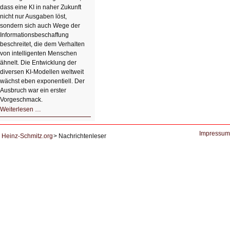
dass eine KI in naher Zukunft
nicht nur Ausgaben löst,
sondern sich auch Wege der
Informationsbeschaffung
beschreitet, die dem Verhalten
von intelligenten Menschen
ähnelt. Die Entwicklung der
diversen KI-Modellen weltweit
wächst eben exponentiell. Der
Ausbruch war ein erster
Vorgeschmack.
HIZ605:
Weiterlesen …
Der
Ausbruch
der
KI
Impressum
Heinz-Schmitz.org
Nachrichtenleser