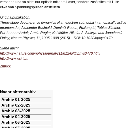
versehen und so nicht nur optisch mit dem Laser, sondern zusätzlich mit Hilfe
etwa von Spannungspulsen ansteuern.
Originalpublikation:
Three-stage decoherence dynamics of an electron spin qubit in an optically active
quantum dot; Alexander Bechtold, Dominik Rauch, Fuxiang Li, Tobias Simmet,
Per-Lennart Ardelt, Armin Regler, Kai Müller, Nikolai A. Sinitsyn and Jonathan J.
Finley; Nature Physics, 11, 1005-1008 (2015) – DOI: 10.1038/nphys3470
Siehe auch:
http://www.nature.com/nphys/journal/v11/n12/full/nphys3470.html
http://www.wsi.tum
Zurück
Nachrichtenarchiv
Navigation
Archiv 01-2025
überspringen
Archiv 02-2025
Archiv 03-2025
Archiv 04-2025
Archiv 06-2025