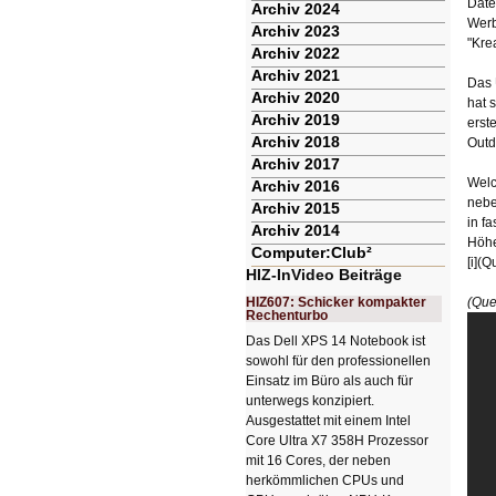
Date
Archiv 2024
Werb
Archiv 2023
"Kre
Archiv 2022
Archiv 2021
Das 
Archiv 2020
hat 
Archiv 2019
erst
Archiv 2018
Outd
Archiv 2017
Welc
Archiv 2016
nebe
Archiv 2015
in f
Archiv 2014
Höhe
Computer:Club²
[i](Q
HIZ-InVideo Beiträge
HIZ607: Schicker kompakter
(Que
Rechenturbo
Das Dell XPS 14 Notebook ist
sowohl für den professionellen
Einsatz im Büro als auch für
unterwegs konzipiert.
Ausgestattet mit einem Intel
Core Ultra X7 358H Prozessor
mit 16 Cores, der neben
herkömmlichen CPUs und