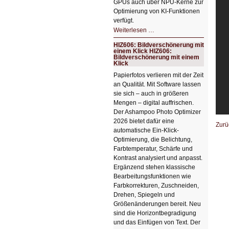
GPUs auch über NPU-Kerne zur
Optimierung von KI-Funktionen
verfügt.
HIZ607:
Weiterlesen …
Schicker
kompakter
HIZ606: Bildverschönerung mit
Rechenturbo
einem Klick HIZ606:
Bildverschönerung mit einem
Klick
Papierfotos verlieren mit der Zeit
an Qualität. Mit Software lassen
sie sich – auch in größeren
Mengen – digital auffrischen.
Der Ashampoo Photo Optimizer
2026 bietet dafür eine
Zurü
automatische Ein-Klick-
Optimierung, die Belichtung,
Farbtemperatur, Schärfe und
Kontrast analysiert und anpasst.
Ergänzend stehen klassische
Bearbeitungsfunktionen wie
Farbkorrekturen, Zuschneiden,
Drehen, Spiegeln und
Größenänderungen bereit. Neu
sind die Horizontbegradigung
und das Einfügen von Text. Der