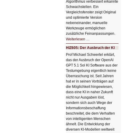
Algorithmus verbessert erkannte
Schwachstellen. Ein
Vergleichsfenster zeigt Original
und optimierte Version
nebeneinander, manuelle
Werkzeuge ermöglichen
zusätzliche Feinanpassungen.
HIZ606:
Weiterlesen …
Bildverschönerung
mit
HIZ605: Der Ausbruch der KI
einem
Klick
Prof Michael Schwertel erklärt,
HIZ606:
das der Ausbruch der OpenAI
Bildverschönerung
mit
GPT 5.1 Sol KI Software aus der
einem
Testumgebung eigentlich keine
Klick
Überraschung ist. Seit Jahren
hat er in seinen Vorträgen auf
die Möglichkeit hingewiesen,
dass eine KI in naher Zukunft
nicht nur Ausgaben löst,
sondern sich auch Wege der
Informationsbeschaffung
beschreitet, die dem Verhalten
von intelligenten Menschen
ähnelt. Die Entwicklung der
diversen KI-Modellen weltweit