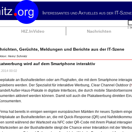
Interessantes und Aktuelles aus der IT-Szene
Su
HIZ.InVideo
Nachrichten
hrichten, Gerüchte, Meldungen und Berichte aus der IT-Szene
tion: Heinz Schmitz
katwerbung wird auf dem Smartphone interaktiv
7.2014 00:02
eplakate an Bushaltestellen oder am Flughafen, die mit dem Smartphone interagie
agslebens werden. Der Spezialist für interaktive Werbung, Clear Channel Outdoor (
andelt Außer-Haus-Plakate in digitale Interfaces, die durch mobile Standortsens
umenten aktiviert werden können. Damit soll auch die Plakatwerbung direkten Ein
Konsumenten.
Firma hat bereits in einigen wenigen europäischen Märkten ihr neues System eingef
htplakate an Bushaltestellen an, die mit Quick-Response (QR) und Nahfeldkommu
en somit während der Wartezeit via NFC oder QR-Code mit ihrem Plakat interagieren
Wartezeiten an der Bushaltestelle steigt die Chance einer Interaktion mit der Werb