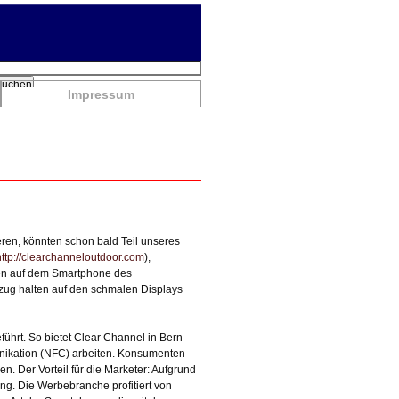
chbegriffe
Suchen
Impressum
ren, könnten schon bald Teil unseres
http://clearchanneloutdoor.com
),
oren auf dem Smartphone des
zug halten auf den schmalen Displays
ührt. So bietet Clear Channel in Bern
nikation (NFC) arbeiten. Konsumenten
. Der Vorteil für die Marketer: Aufgrund
ung. Die Werbebranche profitiert von