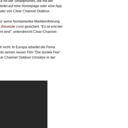
 Art der Smartphones, die mit der
leitet auf eine Homepage oder eine App.
ruter von Clear Channel Outdoor.
Für seine Nordamerika-Markteinführung
p://bluebite.com
) gesichert. "Es ist erst der
nt sind", unterstreicht Clear-Channel-
 nicht. In Europa arbeitet die Firma
ts seinen neuen Film "Die dunkle Fee"
Clear Channel Outdoor Umsätze in der