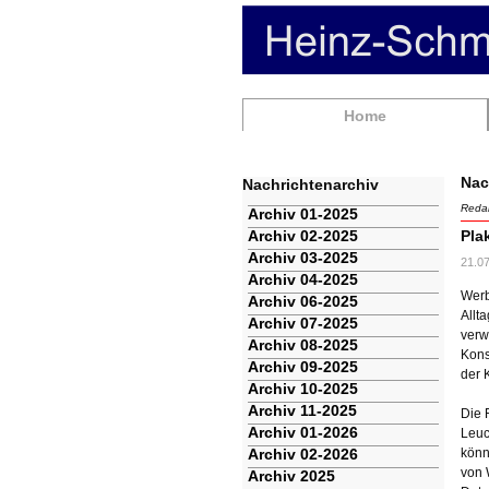
Navigation
Home
überspringen
Nac
Nachrichtenarchiv
Redak
Navigation
Archiv 01-2025
überspringen
Archiv 02-2025
Pla
Archiv 03-2025
21.0
Archiv 04-2025
Werb
Archiv 06-2025
Allt
Archiv 07-2025
verw
Archiv 08-2025
Kons
Archiv 09-2025
der 
Archiv 10-2025
Archiv 11-2025
Die 
Archiv 01-2026
Leuc
Archiv 02-2026
könn
von 
Archiv 2025