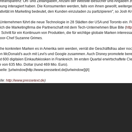
ntransparenz: Ort- und Zeitangaben, Anzahl der Website-Besucher und Angaben zur
ung interagiert haben. Die Konsumenten werden, falls von ihnen gewollt, weiterge
ativität im Marketing bedeutet, den Kunden einzuladen zu partizipieren", so Josh K
Unternehmen führt die neue Technologie in 28 Städten der USA und Toronto ein. 
sich die Marketingfirma die Partnerschaft mit dem Tech-Unternehmen Blue Bite (
htt
e Schritt für ein Kontinuum von Produkten, die für wichtige globale Marken interessa
oor-Chef Suzanne Grimes.
he konkreten Marken es in Amerika sein werden, verrät die Geschäftsfrau aber noch
n McDonald's auch mit Levi's und Google zusammen. Auch Disney promotete berei
ast 600 digitalen Einkaufskiosken in Frankreich. Im ersten Quartal erwirtschaftete 
 von 635 Mio. Dollar (rund 469 Mio. Euro).
uelle: [urlwindow]http://www.pressetext.de[/urlwindow])[/i]
lle:
http://www.pressetext.de
)