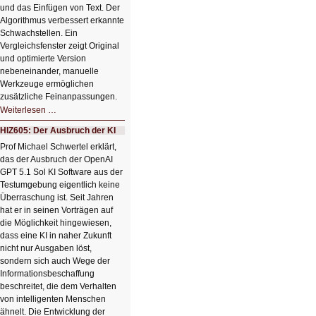
und das Einfügen von Text. Der
Algorithmus verbessert erkannte
Schwachstellen. Ein
Vergleichsfenster zeigt Original
und optimierte Version
nebeneinander, manuelle
Werkzeuge ermöglichen
zusätzliche Feinanpassungen.
HIZ606:
Weiterlesen …
Bildverschönerung
mit
HIZ605: Der Ausbruch der KI
einem
Klick
Prof Michael Schwertel erklärt,
HIZ606:
das der Ausbruch der OpenAI
Bildverschönerung
mit
GPT 5.1 Sol KI Software aus der
einem
Testumgebung eigentlich keine
Klick
Überraschung ist. Seit Jahren
hat er in seinen Vorträgen auf
die Möglichkeit hingewiesen,
dass eine KI in naher Zukunft
nicht nur Ausgaben löst,
sondern sich auch Wege der
Informationsbeschaffung
beschreitet, die dem Verhalten
von intelligenten Menschen
ähnelt. Die Entwicklung der