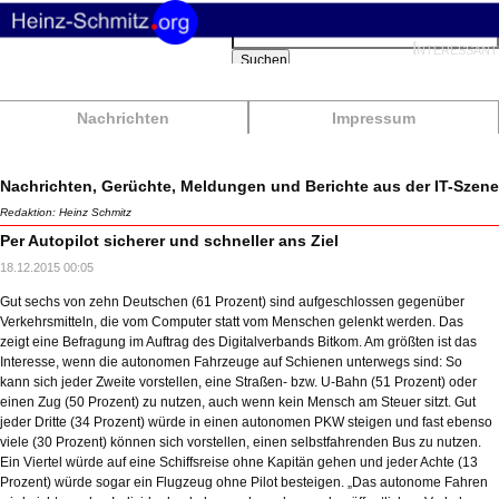
Suchbegriffe
Interessant
Suchen
Nachrichten
Impressum
Nachrichten, Gerüchte, Meldungen und Berichte aus der IT-Szene
Redaktion: Heinz Schmitz
Per Autopilot sicherer und schneller ans Ziel
18.12.2015 00:05
Gut sechs von zehn Deutschen (61 Prozent) sind aufgeschlossen gegenüber
Verkehrsmitteln, die vom Computer statt vom Menschen gelenkt werden. Das
zeigt eine Befragung im Auftrag des Digitalverbands Bitkom. Am größten ist das
Interesse, wenn die autonomen Fahrzeuge auf Schienen unterwegs sind: So
kann sich jeder Zweite vorstellen, eine Straßen- bzw. U-Bahn (51 Prozent) oder
einen Zug (50 Prozent) zu nutzen, auch wenn kein Mensch am Steuer sitzt. Gut
jeder Dritte (34 Prozent) würde in einen autonomen PKW steigen und fast ebenso
viele (30 Prozent) können sich vorstellen, einen selbstfahrenden Bus zu nutzen.
Ein Viertel würde auf eine Schiffsreise ohne Kapitän gehen und jeder Achte (13
Prozent) würde sogar ein Flugzeug ohne Pilot besteigen. „Das autonome Fahren