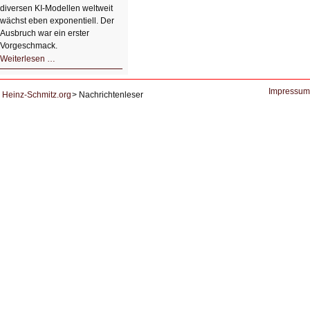
diversen KI-Modellen weltweit
wächst eben exponentiell. Der
Ausbruch war ein erster
Vorgeschmack.
HIZ605:
Weiterlesen …
Der
Ausbruch
der
KI
Impressum
Heinz-Schmitz.org
Nachrichtenleser