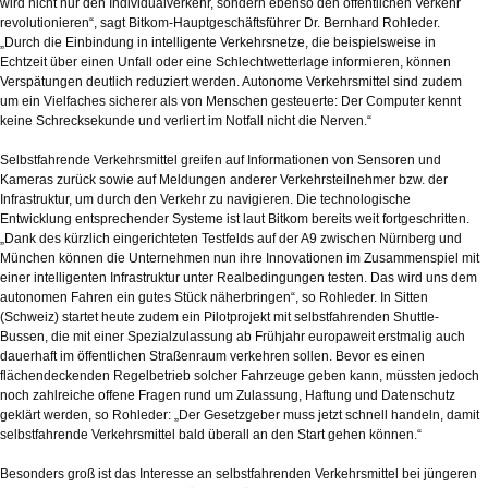
wird nicht nur den Individualverkehr, sondern ebenso den öffentlichen Verkehr
revolutionieren“, sagt Bitkom-Hauptgeschäftsführer Dr. Bernhard Rohleder.
„Durch die Einbindung in intelligente Verkehrsnetze, die beispielsweise in
Echtzeit über einen Unfall oder eine Schlechtwetterlage informieren, können
Verspätungen deutlich reduziert werden. Autonome Verkehrsmittel sind zudem
um ein Vielfaches sicherer als von Menschen gesteuerte: Der Computer kennt
keine Schrecksekunde und verliert im Notfall nicht die Nerven.“
Selbstfahrende Verkehrsmittel greifen auf Informationen von Sensoren und
Kameras zurück sowie auf Meldungen anderer Verkehrsteilnehmer bzw. der
Infrastruktur, um durch den Verkehr zu navigieren. Die technologische
Entwicklung entsprechender Systeme ist laut Bitkom bereits weit fortgeschritten.
„Dank des kürzlich eingerichteten Testfelds auf der A9 zwischen Nürnberg und
München können die Unternehmen nun ihre Innovationen im Zusammenspiel mit
einer intelligenten Infrastruktur unter Realbedingungen testen. Das wird uns dem
autonomen Fahren ein gutes Stück näherbringen“, so Rohleder. In Sitten
(Schweiz) startet heute zudem ein Pilotprojekt mit selbstfahrenden Shuttle-
Bussen, die mit einer Spezialzulassung ab Frühjahr europaweit erstmalig auch
dauerhaft im öffentlichen Straßenraum verkehren sollen. Bevor es einen
flächendeckenden Regelbetrieb solcher Fahrzeuge geben kann, müssten jedoch
noch zahlreiche offene Fragen rund um Zulassung, Haftung und Datenschutz
geklärt werden, so Rohleder: „Der Gesetzgeber muss jetzt schnell handeln, damit
selbstfahrende Verkehrsmittel bald überall an den Start gehen können.“
Besonders groß ist das Interesse an selbstfahrenden Verkehrsmittel bei jüngeren