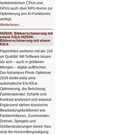
herkömmlichen CPUs und
GPUs auch über NPU-Kerne zur
Optimierung von KI-Funktionen
verfügt.
HIZ607:
Weiterlesen …
Schicker
kompakter
HIZ606: Bildverschönerung mit
Rechenturbo
einem Klick HIZ606:
Bildverschönerung mit einem
Klick
Papierfotos verlieren mit der Zeit
an Qualität. Mit Software lassen
sie sich – auch in größeren
Mengen – digital auffrischen.
Der Ashampoo Photo Optimizer
2026 bietet dafür eine
automatische Ein-Klick-
Optimierung, die Belichtung,
Farbtemperatur, Schärfe und
Kontrast analysiert und anpasst.
Ergänzend stehen klassische
Bearbeitungsfunktionen wie
Farbkorrekturen, Zuschneiden,
Drehen, Spiegeln und
Größenänderungen bereit. Neu
sind die Horizontbegradigung