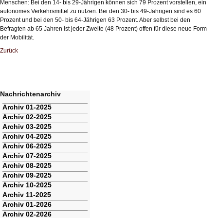
Menschen: Bei den 14- bis 29-Jährigen können sich 79 Prozent vorstellen, ein
autonomes Verkehrsmittel zu nutzen. Bei den 30- bis 49-Jährigen sind es 60
Prozent und bei den 50- bis 64-Jährigen 63 Prozent. Aber selbst bei den
Befragten ab 65 Jahren ist jeder Zweite (48 Prozent) offen für diese neue Form
der Mobilität.
Zurück
Nachrichtenarchiv
Navigation
Archiv 01-2025
überspringen
Archiv 02-2025
Archiv 03-2025
Archiv 04-2025
Archiv 06-2025
Archiv 07-2025
Archiv 08-2025
Archiv 09-2025
Archiv 10-2025
Archiv 11-2025
Archiv 01-2026
Archiv 02-2026