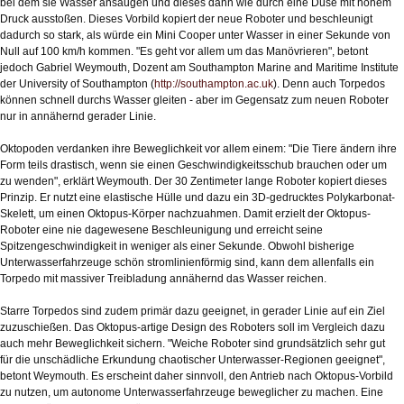
bei dem sie Wasser ansaugen und dieses dann wie durch eine Düse mit hohem
Druck ausstoßen. Dieses Vorbild kopiert der neue Roboter und beschleunigt
dadurch so stark, als würde ein Mini Cooper unter Wasser in einer Sekunde von
Null auf 100 km/h kommen. "Es geht vor allem um das Manövrieren", betont
jedoch Gabriel Weymouth, Dozent am Southampton Marine and Maritime Institute
der University of Southampton (
http://southampton.ac.uk
). Denn auch Torpedos
können schnell durchs Wasser gleiten - aber im Gegensatz zum neuen Roboter
nur in annähernd gerader Linie.
Oktopoden verdanken ihre Beweglichkeit vor allem einem: "Die Tiere ändern ihre
Form teils drastisch, wenn sie einen Geschwindigkeitsschub brauchen oder um
zu wenden", erklärt Weymouth. Der 30 Zentimeter lange Roboter kopiert dieses
Prinzip. Er nutzt eine elastische Hülle und dazu ein 3D-gedrucktes Polykarbonat-
Skelett, um einen Oktopus-Körper nachzuahmen. Damit erzielt der Oktopus-
Roboter eine nie dagewesene Beschleunigung und erreicht seine
Spitzengeschwindigkeit in weniger als einer Sekunde. Obwohl bisherige
Unterwasserfahrzeuge schön stromlinienförmig sind, kann dem allenfalls ein
Torpedo mit massiver Treibladung annähernd das Wasser reichen.
Starre Torpedos sind zudem primär dazu geeignet, in gerader Linie auf ein Ziel
zuzuschießen. Das Oktopus-artige Design des Roboters soll im Vergleich dazu
auch mehr Beweglichkeit sichern. "Weiche Roboter sind grundsätzlich sehr gut
für die unschädliche Erkundung chaotischer Unterwasser-Regionen geeignet",
betont Weymouth. Es erscheint daher sinnvoll, den Antrieb nach Oktopus-Vorbild
zu nutzen, um autonome Unterwasserfahrzeuge beweglicher zu machen. Eine