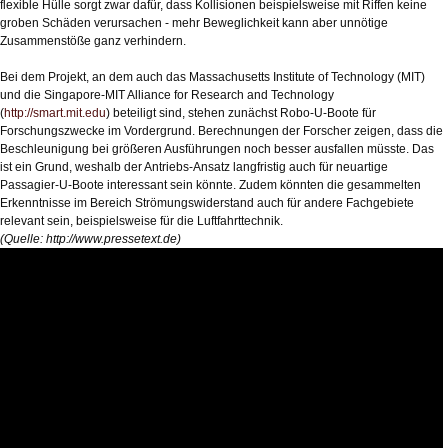
flexible Hülle sorgt zwar dafür, dass Kollisionen beispielsweise mit Riffen keine
groben Schäden verursachen - mehr Beweglichkeit kann aber unnötige
Zusammenstöße ganz verhindern.
Bei dem Projekt, an dem auch das Massachusetts Institute of Technology (MIT)
und die Singapore-MIT Alliance for Research and Technology
(
http://smart.mit.edu
) beteiligt sind, stehen zunächst Robo-U-Boote für
Forschungszwecke im Vordergrund. Berechnungen der Forscher zeigen, dass die
Beschleunigung bei größeren Ausführungen noch besser ausfallen müsste. Das
ist ein Grund, weshalb der Antriebs-Ansatz langfristig auch für neuartige
Passagier-U-Boote interessant sein könnte. Zudem könnten die gesammelten
Erkenntnisse im Bereich Strömungswiderstand auch für andere Fachgebiete
relevant sein, beispielsweise für die Luftfahrttechnik.
(Quelle:
http://www.pressetext.de
)