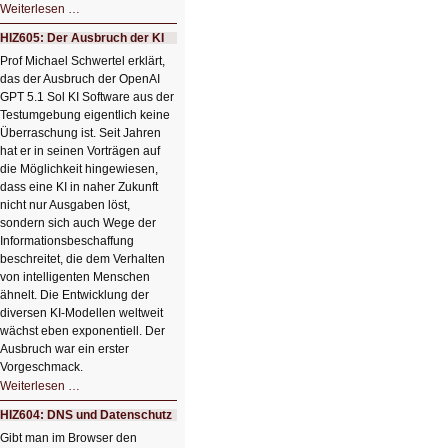
HIZ606:
Weiterlesen …
Bildverschönerung
mit
HIZ605: Der Ausbruch der KI
einem
Klick
Prof Michael Schwertel erklärt,
HIZ606:
das der Ausbruch der OpenAI
Bildverschönerung
mit
GPT 5.1 Sol KI Software aus der
einem
Testumgebung eigentlich keine
Klick
Überraschung ist. Seit Jahren
hat er in seinen Vorträgen auf
die Möglichkeit hingewiesen,
dass eine KI in naher Zukunft
nicht nur Ausgaben löst,
sondern sich auch Wege der
Informationsbeschaffung
beschreitet, die dem Verhalten
von intelligenten Menschen
ähnelt. Die Entwicklung der
diversen KI-Modellen weltweit
wächst eben exponentiell. Der
Ausbruch war ein erster
Vorgeschmack.
HIZ605:
Weiterlesen …
Der
Ausbruch
HIZ604: DNS und Datenschutz
der
KI
Gibt man im Browser den