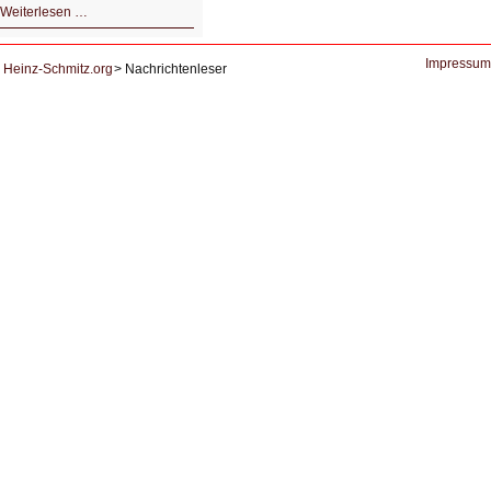
HIZ604:
Weiterlesen …
DNS
und
Datenschutz
Impressum
Heinz-Schmitz.org
Nachrichtenleser