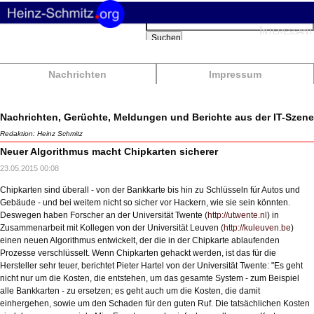
Suchbegriffe
Interessant
Suchen
Nachrichten
Impressum
Nachrichten, Gerüchte, Meldungen und Berichte aus der IT-Szene
Redaktion: Heinz Schmitz
Neuer Algorithmus macht Chipkarten sicherer
23.05.2015 00:08
Chipkarten sind überall - von der Bankkarte bis hin zu Schlüsseln für Autos und
Gebäude - und bei weitem nicht so sicher vor Hackern, wie sie sein könnten.
Deswegen haben Forscher an der Universität Twente (
http://utwente.nl
) in
Zusammenarbeit mit Kollegen von der Universität Leuven (
http://kuleuven.be
)
einen neuen Algorithmus entwickelt, der die in der Chipkarte ablaufenden
Prozesse verschlüsselt. Wenn Chipkarten gehackt werden, ist das für die
Hersteller sehr teuer, berichtet Pieter Hartel von der Universität Twente: "Es geht
nicht nur um die Kosten, die entstehen, um das gesamte System - zum Beispiel
alle Bankkarten - zu ersetzen; es geht auch um die Kosten, die damit
einhergehen, sowie um den Schaden für den guten Ruf. Die tatsächlichen Kosten