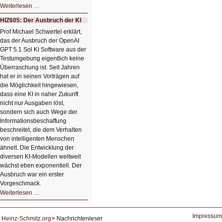
HIZ606:
Weiterlesen …
Bildverschönerung
mit
HIZ605: Der Ausbruch der KI
einem
Klick
Prof Michael Schwertel erklärt,
HIZ606:
das der Ausbruch der OpenAI
Bildverschönerung
mit
GPT 5.1 Sol KI Software aus der
einem
Testumgebung eigentlich keine
Klick
Überraschung ist. Seit Jahren
hat er in seinen Vorträgen auf
die Möglichkeit hingewiesen,
dass eine KI in naher Zukunft
nicht nur Ausgaben löst,
sondern sich auch Wege der
Informationsbeschaffung
beschreitet, die dem Verhalten
von intelligenten Menschen
ähnelt. Die Entwicklung der
diversen KI-Modellen weltweit
wächst eben exponentiell. Der
Ausbruch war ein erster
Vorgeschmack.
HIZ605:
Weiterlesen …
Der
Ausbruch
der
KI
Impressum
Heinz-Schmitz.org
Nachrichtenleser