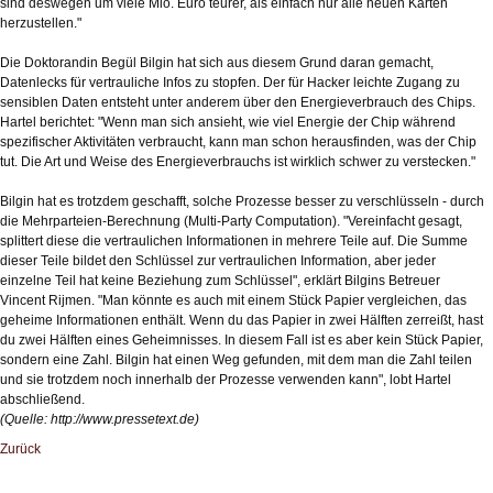
sind deswegen um viele Mio. Euro teurer, als einfach nur alle neuen Karten
herzustellen."
Die Doktorandin Begül Bilgin hat sich aus diesem Grund daran gemacht,
Datenlecks für vertrauliche Infos zu stopfen. Der für Hacker leichte Zugang zu
sensiblen Daten entsteht unter anderem über den Energieverbrauch des Chips.
Hartel berichtet: "Wenn man sich ansieht, wie viel Energie der Chip während
spezifischer Aktivitäten verbraucht, kann man schon herausfinden, was der Chip
tut. Die Art und Weise des Energieverbrauchs ist wirklich schwer zu verstecken."
Bilgin hat es trotzdem geschafft, solche Prozesse besser zu verschlüsseln - durch
die Mehrparteien-Berechnung (Multi-Party Computation). "Vereinfacht gesagt,
splittert diese die vertraulichen Informationen in mehrere Teile auf. Die Summe
dieser Teile bildet den Schlüssel zur vertraulichen Information, aber jeder
einzelne Teil hat keine Beziehung zum Schlüssel", erklärt Bilgins Betreuer
Vincent Rijmen. "Man könnte es auch mit einem Stück Papier vergleichen, das
geheime Informationen enthält. Wenn du das Papier in zwei Hälften zerreißt, hast
du zwei Hälften eines Geheimnisses. In diesem Fall ist es aber kein Stück Papier,
sondern eine Zahl. Bilgin hat einen Weg gefunden, mit dem man die Zahl teilen
und sie trotzdem noch innerhalb der Prozesse verwenden kann", lobt Hartel
abschließend.
(Quelle:
http://www.pressetext.de
)
Zurück