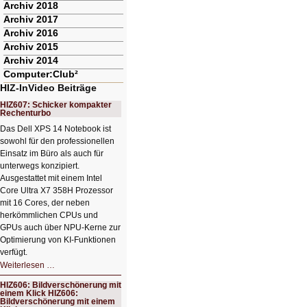
Archiv 2018
Archiv 2017
Archiv 2016
Archiv 2015
Archiv 2014
Computer:Club²
HIZ-InVideo Beiträge
HIZ607: Schicker kompakter
Rechenturbo
Das Dell XPS 14 Notebook ist
sowohl für den professionellen
Einsatz im Büro als auch für
unterwegs konzipiert.
Ausgestattet mit einem Intel
Core Ultra X7 358H Prozessor
mit 16 Cores, der neben
herkömmlichen CPUs und
GPUs auch über NPU-Kerne zur
Optimierung von KI-Funktionen
verfügt.
HIZ607:
Weiterlesen …
Schicker
kompakter
HIZ606: Bildverschönerung mit
Rechenturbo
einem Klick HIZ606:
Bildverschönerung mit einem