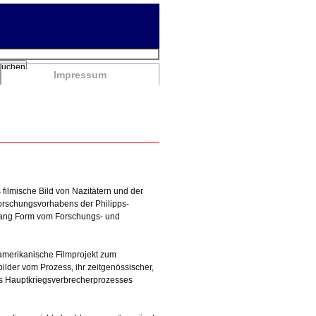
chbegriffe
Suchen
Impressum
filmische Bild von Nazitätern und der
orschungsvorhabens der Philipps-
fgang Form vom Forschungs- und
-amerikanische Filmprojekt zum
ilder vom Prozess, ihr zeitgenössischer,
es Hauptkriegsverbrecherprozesses