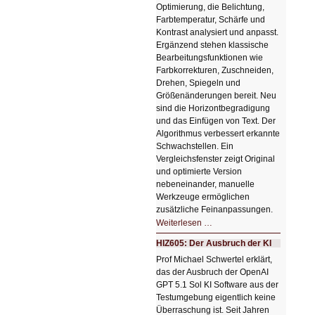
Optimierung, die Belichtung,
Farbtemperatur, Schärfe und
Kontrast analysiert und anpasst.
Ergänzend stehen klassische
Bearbeitungsfunktionen wie
Farbkorrekturen, Zuschneiden,
Drehen, Spiegeln und
Größenänderungen bereit. Neu
sind die Horizontbegradigung
und das Einfügen von Text. Der
Algorithmus verbessert erkannte
Schwachstellen. Ein
Vergleichsfenster zeigt Original
und optimierte Version
nebeneinander, manuelle
Werkzeuge ermöglichen
zusätzliche Feinanpassungen.
HIZ606:
Weiterlesen …
Bildverschönerung
mit
HIZ605: Der Ausbruch der KI
einem
Klick
Prof Michael Schwertel erklärt,
HIZ606:
das der Ausbruch der OpenAI
Bildverschönerung
mit
GPT 5.1 Sol KI Software aus der
einem
Testumgebung eigentlich keine
Klick
Überraschung ist. Seit Jahren