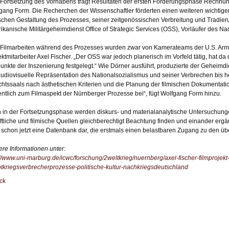
 Fortsetzung des Vorhabens trägt Resultaten der ersten Förderungsphase Rechnung
gang Form. Die Recherchen der Wissenschaftler förderten einen weiteren wichtigen
ischen Gestaltung des Prozesses, seiner zeitgenössischen Verbreitung und Tradier
ikanische Militärgeheimdienst Office of Strategic Services (OSS), Vorläufer des Na
 Filmarbeiten während des Prozesses wurden zwar von Kamerateams der U.S. Arm
ektmitarbeiter Axel Fischer. „Der OSS war jedoch planerisch im Vorfeld tätig, hat d
unkte der Inszenierung festgelegt.“ Wie Dörner ausführt, produzierte der Geheimd
audiovisuelle Repräsentation des Nationalsozialismus und seiner Verbrechen bis h
chtssaals nach ästhetischen Kriterien und die Planung der filmischen Dokumentati
ntlich zum Filmaspekt der Nürnberger Prozesse bei“, fügt Wolfgang Form hinzu.
 in der Fortsetzungsphase werden diskurs- und materialanalytische Untersuchung
iftliche und filmische Quellen gleichberechtigt Beachtung finden und einander erg
lt schon jetzt eine Datenbank dar, die erstmals einen belastbaren Zugang zu den ü
ere Informationen unter:
://www.uni-marburg.de/icwc/forschung/2weltkrieg/nuernberg/axel-fischer-filmprojek
tkriegsverbrecherprozesse-politische-kultur-nachkriegsdeutschland
ck