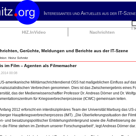
Interessantes und Aktuelles aus der IT-Szene
Su
HIZ.InVideo
Nachrichten
hrichten, Gerüchte, Meldungen und Berichte aus der IT-Szene
tion: Heinz Schmitz
is im Film – Agenten als Filmemacher
.2014 00:08
US-amerikanische Militärnachrichtendienst OSS hat maßgeblichen Einfluss auf das 
onalsozialistischen Verbrechen genommen. Dies ist das Zwischenergebnis eines F
ersität, das der Medienwissenschaftler Professor Dr. Andreas Dörner und Dr. Wol
mentationszentrum für Kriegsverbrecherprozesse (ICWC) gemeinsam leiten.
 Anfang 2012 erforscht ein interdisziplinäres Team der Universität Marburg das US
berger Hauptkriegsverbrecherprozess (IMT). „Die Überlieferungssituation der Filmb
n- und besatzungspolitischer Entstehungshintergrund sowie die Ästhetisierung d
h die Filme stehen im Zentrum unserer Forschungsarbeit“, legt Andreas Dörner dar.