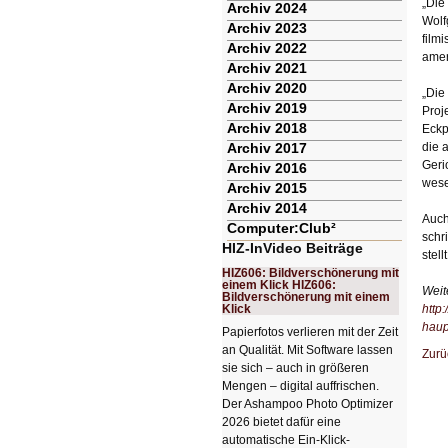
„Die
Archiv 2024
Wolf
Archiv 2023
film
Archiv 2022
amer
Archiv 2021
Archiv 2020
„Die
Archiv 2019
Proj
Archiv 2018
Eckp
Archiv 2017
die 
Geri
Archiv 2016
wese
Archiv 2015
Archiv 2014
Auch
Computer:Club²
schr
HIZ-InVideo Beiträge
stel
HIZ606: Bildverschönerung mit
einem Klick HIZ606:
Weit
Bildverschönerung mit einem
Klick
http
haup
Papierfotos verlieren mit der Zeit
an Qualität. Mit Software lassen
Zurü
sie sich – auch in größeren
Mengen – digital auffrischen.
Der Ashampoo Photo Optimizer
2026 bietet dafür eine
automatische Ein-Klick-