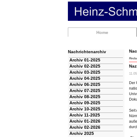
Navigation
Home
überspringen
Nac
Nachrichtenarchiv
Redak
Navigation
Archiv 01-2025
überspringen
Archiv 02-2025
Naz
Archiv 03-2025
11.05
Archiv 04-2025
Der 
Archiv 06-2025
nati
Archiv 07-2025
Univ
Archiv 08-2025
Doku
Archiv 09-2025
Archiv 10-2025
Seit
Archiv 11-2025
Nürn
Archiv 01-2026
auße
Archiv 02-2026
durc
Archiv 2025