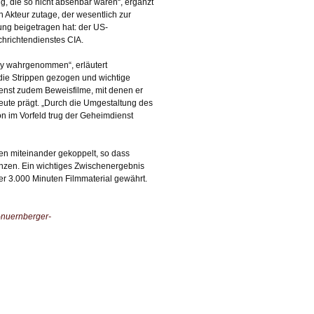
, die so nicht absehbar waren“, ergänzt
 Akteur zutage, der wesentlich zur
ung beigetragen hat: der US-
chrichtendienstes CIA.
y wahrgenommen“, erläutert
a die Strippen gezogen und wichtige
ienst zudem Beweisfilme, mit denen er
eute prägt. „Durch die Umgestaltung des
on im Vorfeld trug der Geheimdienst
en miteinander gekoppelt, so dass
änzen. Ein wichtiges Zwischenergebnis
ber 3.000 Minuten Filmmaterial gewährt.
t-nuernberger-