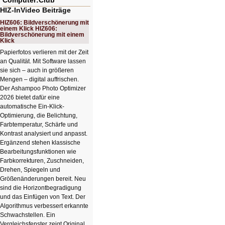
Computer:Club²
HIZ-InVideo Beiträge
HIZ606: Bildverschönerung mit
einem Klick HIZ606:
Bildverschönerung mit einem
Klick
Papierfotos verlieren mit der Zeit
an Qualität. Mit Software lassen
sie sich – auch in größeren
Mengen – digital auffrischen.
Der Ashampoo Photo Optimizer
2026 bietet dafür eine
automatische Ein-Klick-
Optimierung, die Belichtung,
Farbtemperatur, Schärfe und
Kontrast analysiert und anpasst.
Ergänzend stehen klassische
Bearbeitungsfunktionen wie
Farbkorrekturen, Zuschneiden,
Drehen, Spiegeln und
Größenänderungen bereit. Neu
sind die Horizontbegradigung
und das Einfügen von Text. Der
Algorithmus verbessert erkannte
Schwachstellen. Ein
Vergleichsfenster zeigt Original