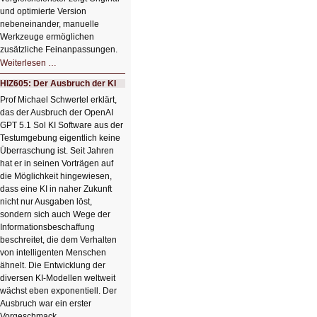
und optimierte Version
nebeneinander, manuelle
Werkzeuge ermöglichen
zusätzliche Feinanpassungen.
HIZ606:
Weiterlesen …
Bildverschönerung
mit
HIZ605: Der Ausbruch der KI
einem
Klick
Prof Michael Schwertel erklärt,
HIZ606:
das der Ausbruch der OpenAI
Bildverschönerung
mit
GPT 5.1 Sol KI Software aus der
einem
Testumgebung eigentlich keine
Klick
Überraschung ist. Seit Jahren
hat er in seinen Vorträgen auf
die Möglichkeit hingewiesen,
dass eine KI in naher Zukunft
nicht nur Ausgaben löst,
sondern sich auch Wege der
Informationsbeschaffung
beschreitet, die dem Verhalten
von intelligenten Menschen
ähnelt. Die Entwicklung der
diversen KI-Modellen weltweit
wächst eben exponentiell. Der
Ausbruch war ein erster
Vorgeschmack.