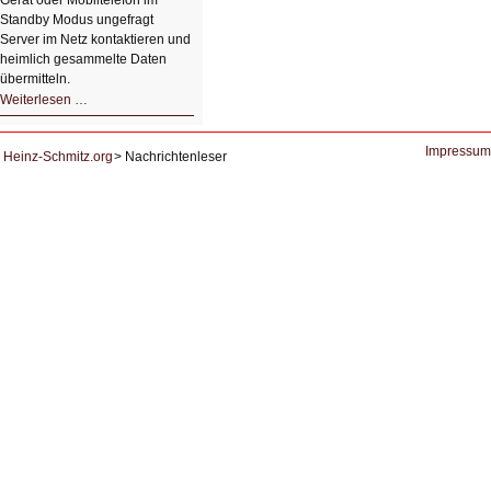
Gerät oder Mobiltelefon im
Standby Modus ungefragt
Server im Netz kontaktieren und
heimlich gesammelte Daten
übermitteln.
HIZ604:
Weiterlesen …
DNS
und
Datenschutz
Impressum
Heinz-Schmitz.org
Nachrichtenleser