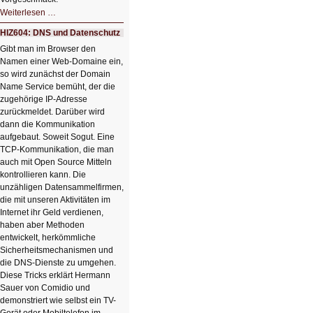
HIZ605:
Weiterlesen …
Der
Ausbruch
HIZ604: DNS und Datenschutz
der
KI
Gibt man im Browser den
Namen einer Web-Domaine ein,
so wird zunächst der Domain
Name Service bemüht, der die
zugehörige IP-Adresse
zurückmeldet. Darüber wird
dann die Kommunikation
aufgebaut. Soweit Sogut. Eine
TCP-Kommunikation, die man
auch mit Open Source Mitteln
kontrollieren kann. Die
unzähligen Datensammelfirmen,
die mit unseren Aktivitäten im
Internet ihr Geld verdienen,
haben aber Methoden
entwickelt, herkömmliche
Sicherheitsmechanismen und
die DNS-Dienste zu umgehen.
Diese Tricks erklärt Hermann
Sauer von Comidio und
demonstriert wie selbst ein TV-