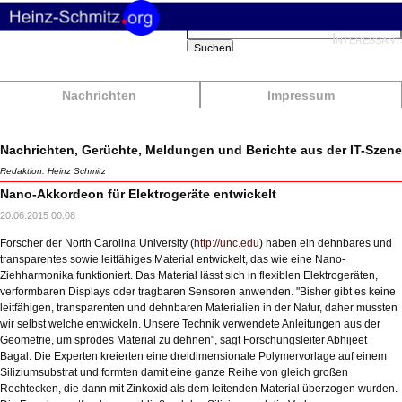
Suchbegriffe
Interessant
Suchen
Nachrichten
Impressum
Nachrichten, Gerüchte, Meldungen und Berichte aus der IT-Szene
Redaktion: Heinz Schmitz
Nano-Akkordeon für Elektrogeräte entwickelt
20.06.2015 00:08
Forscher der North Carolina University (
http://unc.edu
) haben ein dehnbares und
transparentes sowie leitfähiges Material entwickelt, das wie eine Nano-
Ziehharmonika funktioniert. Das Material lässt sich in flexiblen Elektrogeräten,
verformbaren Displays oder tragbaren Sensoren anwenden. "Bisher gibt es keine
leitfähigen, transparenten und dehnbaren Materialien in der Natur, daher mussten
wir selbst welche entwickeln. Unsere Technik verwendete Anleitungen aus der
Geometrie, um sprödes Material zu dehnen", sagt Forschungsleiter Abhijeet
Bagal. Die Experten kreierten eine dreidimensionale Polymervorlage auf einem
Siliziumsubstrat und formten damit eine ganze Reihe von gleich großen
Rechtecken, die dann mit Zinkoxid als dem leitenden Material überzogen wurden.