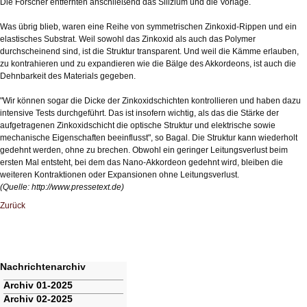
Die Forscher entfernten anschließend das Silizium und die Vorlage.
Was übrig blieb, waren eine Reihe von symmetrischen Zinkoxid-Rippen und ein
elastisches Substrat. Weil sowohl das Zinkoxid als auch das Polymer
durchscheinend sind, ist die Struktur transparent. Und weil die Kämme erlauben,
zu kontrahieren und zu expandieren wie die Bälge des Akkordeons, ist auch die
Dehnbarkeit des Materials gegeben.
"Wir können sogar die Dicke der Zinkoxidschichten kontrollieren und haben dazu
intensive Tests durchgeführt. Das ist insofern wichtig, als das die Stärke der
aufgetragenen Zinkoxidschicht die optische Struktur und elektrische sowie
mechanische Eigenschaften beeinflusst", so Bagal. Die Struktur kann wiederholt
gedehnt werden, ohne zu brechen. Obwohl ein geringer Leitungsverlust beim
ersten Mal entsteht, bei dem das Nano-Akkordeon gedehnt wird, bleiben die
weiteren Kontraktionen oder Expansionen ohne Leitungsverlust.
(Quelle:
http://www.pressetext.de
)
Zurück
Nachrichtenarchiv
Navigation
Archiv 01-2025
überspringen
Archiv 02-2025