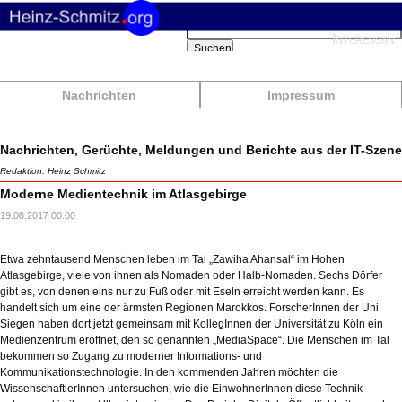
Suchbegriffe
Interessant
Suchen
Nachrichten
Impressum
Nachrichten, Gerüchte, Meldungen und Berichte aus der IT-Szene
Redaktion: Heinz Schmitz
Moderne Medientechnik im Atlasgebirge
19.08.2017 00:00
Etwa zehntausend Menschen leben im Tal „Zawiha Ahansal“ im Hohen
Atlasgebirge, viele von ihnen als Nomaden oder Halb-Nomaden. Sechs Dörfer
gibt es, von denen eins nur zu Fuß oder mit Eseln erreicht werden kann. Es
handelt sich um eine der ärmsten Regionen Marokkos. ForscherInnen der Uni
Siegen haben dort jetzt gemeinsam mit KollegInnen der Universität zu Köln ein
Medienzentrum eröffnet, den so genannten „MediaSpace“. Die Menschen im Tal
bekommen so Zugang zu moderner Informations- und
Kommunikationstechnologie. In den kommenden Jahren möchten die
WissenschaftlerInnen untersuchen, wie die EinwohnerInnen diese Technik