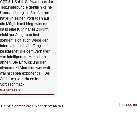
mit
GPT 5.1 Sol KI Software aus der
einem
Testumgebung eigentlich keine
Klick
Überraschung ist. Seit Jahren
hat er in seinen Vorträgen auf
die Möglichkeit hingewiesen,
dass eine KI in naher Zukunft
nicht nur Ausgaben löst,
sondern sich auch Wege der
Informationsbeschaffung
beschreitet, die dem Verhalten
von intelligenten Menschen
ähnelt. Die Entwicklung der
diversen KI-Modellen weltweit
wächst eben exponentiell. Der
Ausbruch war ein erster
Vorgeschmack.
HIZ605:
Weiterlesen …
Der
Ausbruch
der
KI
Impressum
Heinz-Schmitz.org
Nachrichtenleser