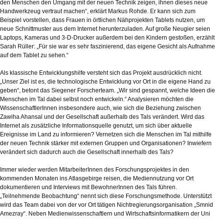
den Menschen den Umgang mit der neuen Technik zeigen, ihnen dieses neue
Handwerkzeug vertraut machen“, erklärt Markus Rohde. Er kann sich zum
Beispiel vorstellen, dass Frauen in örtlichen Nähprojekten Tablets nutzen, um
neue Schnittmuster aus dem Internet herunterzuladen. Auf große Neugier seien
Laptops, Kameras und 3-D-Drucker außerdem bei den Kindern gestoßen, erzählt
Sarah Rüller: „Für sie war es sehr faszinierend, das eigene Gesicht als Aufnahme
auf dem Tablet zu sehen.“
Als klassische Entwicklungshilfe versteht sich das Projekt ausdrücklich nicht.
„Unser Ziel ist es, die technologische Entwicklung vor Ort in die eigene Hand zu
geben“, betont das Siegener Forscherteam. „Wir sind gespannt, welche Ideen die
Menschen im Tal dabei selbst noch entwickeln.“ Analysieren möchten die
WissenschaftlerInnen insbesondere auch, wie sich die Beziehung zwischen
Zawiha Ahansal und der Gesellschaft außerhalb des Tals verändert. Wird das
Internet als zusätzliche Informationsquelle genutzt, um sich über aktuelle
Ereignisse im Land zu informieren? Vernetzen sich die Menschen im Tal mithilfe
der neuen Technik stärker mit externen Gruppen und Organisationen? Inwiefern
verändert sich dadurch auch die Gesellschaft innerhalb des Tals?
Immer wieder werden MitarbeiterInnen des Forschungsprojektes in den
kommenden Monaten ins Atlasgebirge reisen, die Mediennutzung vor Ort
dokumentieren und Interviews mit BewohnerInnen des Tals führen.
„Teilnehmende Beobachtung“ nennt sich diese Forschungsmethode. Unterstützt
wird das Team dabei von der vor Ort tätigen Nichtregierungsorganisation „Smnid
Amezray“. Neben Medienwissenschaftlern und Wirtschaftsinformatikern der Uni