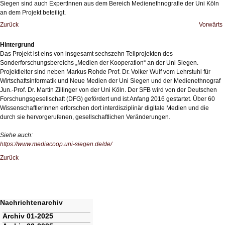
Siegen sind auch ExpertInnen aus dem Bereich Medienethnografie der Uni Köln
an dem Projekt beteiligt.
Zurück
Vorwärts
Hintergrund
Das Projekt ist eins von insgesamt sechszehn Teilprojekten des
Sonderforschungsbereichs „Medien der Kooperation“ an der Uni Siegen.
Projektleiter sind neben Markus Rohde Prof. Dr. Volker Wulf vom Lehrstuhl für
Wirtschaftsinformatik und Neue Medien der Uni Siegen und der Medienethnograf
Jun.-Prof. Dr. Martin Zillinger von der Uni Köln. Der SFB wird von der Deutschen
Forschungsgesellschaft (DFG) gefördert und ist Anfang 2016 gestartet. Über 60
WissenschaftlerInnen erforschen dort interdisziplinär digitale Medien und die
durch sie hervorgerufenen, gesellschaftlichen Veränderungen.
Siehe auch:
https://www.mediacoop.uni-siegen.de/de/
Zurück
Nachrichtenarchiv
Navigation
Archiv 01-2025
überspringen