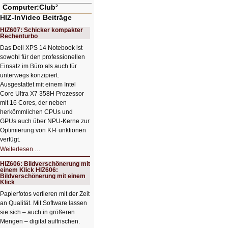
Computer:Club²
HIZ-InVideo Beiträge
HIZ607: Schicker kompakter
Rechenturbo
Das Dell XPS 14 Notebook ist
sowohl für den professionellen
Einsatz im Büro als auch für
unterwegs konzipiert.
Ausgestattet mit einem Intel
Core Ultra X7 358H Prozessor
mit 16 Cores, der neben
herkömmlichen CPUs und
GPUs auch über NPU-Kerne zur
Optimierung von KI-Funktionen
verfügt.
HIZ607:
Weiterlesen …
Schicker
kompakter
HIZ606: Bildverschönerung mit
Rechenturbo
einem Klick HIZ606:
Bildverschönerung mit einem
Klick
Papierfotos verlieren mit der Zeit
an Qualität. Mit Software lassen
sie sich – auch in größeren
Mengen – digital auffrischen.