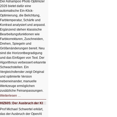
Der Ashampoo Photo Optimizer
2026 bietet dafür eine
automatische Ein-Klick-
Optimierung, die Belichtung,
Farbtemperatur, Schärfe und
Kontrast analysiert und anpasst.
Ergänzend stehen klassische
Bearbeitungsfunktionen wie
Farbkorrekturen, Zuschneiden,
Drehen, Spiegeln und
Größenänderungen bereit. Neu
sind die Horizontbegradigung
und das Einfügen von Text. Der
Algorithmus verbessert erkannte
Schwachstellen. Ein
Vergleichsfenster zeigt Original
und optimierte Version
nebeneinander, manuelle
Werkzeuge ermöglichen
zusätzliche Feinanpassungen.
HIZ606:
Weiterlesen …
Bildverschönerung
mit
HIZ605: Der Ausbruch der KI
einem
Klick
Prof Michael Schwertel erklärt,
HIZ606:
das der Ausbruch der OpenAI
Bildverschönerung