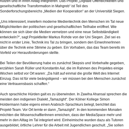
nutzen und in ihren Alltag integrieren. Das Projekt „Digitale Öffentlichkeiten und
gesellschaftliche Transformation in Mahgreb“ ist Teil des
Sonderforschungsbereichs „Medien der Kooperation“ an der Universität Siegen.
„Uns interessiert, inwiefern moderne Medientechnik den Menschen im Tal neue
Möglichkeiten der politischen und gesellschaftlichen Teilhabe eröffnet. Wie
können sie sich über die Medien vernetzen und eine neue Selbstständigkeit
entwickeln?“, sagt Projektleiter Markus Rohde von der Uni Siegen. Ziel sei es
nicht in erster Linie, Technik ins Tal zu bringen, sondern den EinwohnerInnen
über die Technik eine Stimme zu geben. Ein Vorhaben, das das Team bereits im
Vorfeld vor Herausforderungen stellte.
Bei Teilen der Bevölkerung habe es zunächst Skepsis und Vorbehalte gegeben,
erzählen Sarah Rüller und Konstantin Aal, die im Rahmen des Projektes einige
Wochen selbst vor Ort waren: „Da hält auf einmal die große Welt des Internet
Einzug. Das ist für viele beängstigend – wir müssen bei den Menschen zunächst
eine Vertrauensbasis schaffen.“
Auch sprachliche Hürden galt es zu überwinden. In Zawiha Ahansal sprechen die
meisten den indigenen Dialekt „Tamazight“. Der Kölner Kollege Simon
Holdermann habe eigens einen Arabisch-Sprachkurs belegt, berichtet das
Projekt-Team. Vor Ort lernte er dann „Tamazight“. In den kommenden Monaten
möchten die WissenschaftlerInnen erreichen, dass der MediaSpace mehr und
mehr in den Alltag im Tal integriert wird. Einheimische wurden dazu als Tutoren
ausgebildet, örtliche Lehrer für die Arbeit mit Jugendlichen geschult. „Sie sollen