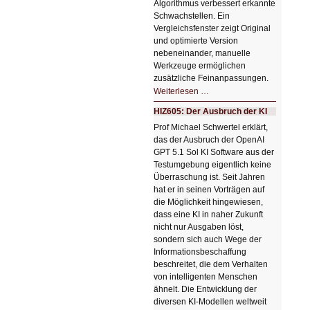
Algorithmus verbessert erkannte
Schwachstellen. Ein
Vergleichsfenster zeigt Original
und optimierte Version
nebeneinander, manuelle
Werkzeuge ermöglichen
zusätzliche Feinanpassungen.
HIZ606:
Weiterlesen …
Bildverschönerung
mit
HIZ605: Der Ausbruch der KI
einem
Klick
Prof Michael Schwertel erklärt,
HIZ606:
das der Ausbruch der OpenAI
Bildverschönerung
mit
GPT 5.1 Sol KI Software aus der
einem
Testumgebung eigentlich keine
Klick
Überraschung ist. Seit Jahren
hat er in seinen Vorträgen auf
die Möglichkeit hingewiesen,
dass eine KI in naher Zukunft
nicht nur Ausgaben löst,
sondern sich auch Wege der
Informationsbeschaffung
beschreitet, die dem Verhalten
von intelligenten Menschen
ähnelt. Die Entwicklung der
diversen KI-Modellen weltweit