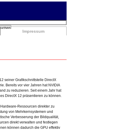
chbegriffe
Suchen
Impressum
 seiner Grafikschnittstelle DirectX
ie. Bereits vor vier Jahren hat NVIDIA
d zu reduzieren. Seit einem Jahr hat
es DirectX 12 präsentieren zu können.
et, Hardware-Ressourcen direkter zu
Leistung von Mehrkernsystemen und
ische Verbesserung der Bildqualität,
rcen direkt verwalten und festlegen
tionen können dadurch die GPU effektiv