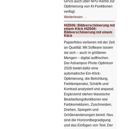
GPUs auch über NPU-Kerne zur
Optimierung von KI-Funktionen
verfügt.
HIZ607:
Weiterlesen …
Schicker
kompakter
HIZ606: Bildverschönerung mit
Rechenturbo
einem Klick HIZ606:
Bildverschönerung mit einem
Klick
Papierfotos verlieren mit der Zeit
an Qualität. Mit Software lassen
sie sich – auch in größeren
Mengen – digital auffrischen.
Der Ashampoo Photo Optimizer
2026 bietet dafür eine
automatische Ein-Klick-
Optimierung, die Belichtung,
Farbtemperatur, Schärfe und
Kontrast analysiert und anpasst.
Ergänzend stehen klassische
Bearbeitungsfunktionen wie
Farbkorrekturen, Zuschneiden,
Drehen, Spiegeln und
Größenänderungen bereit. Neu
sind die Horizontbegradigung
und das Einfügen von Text. Der