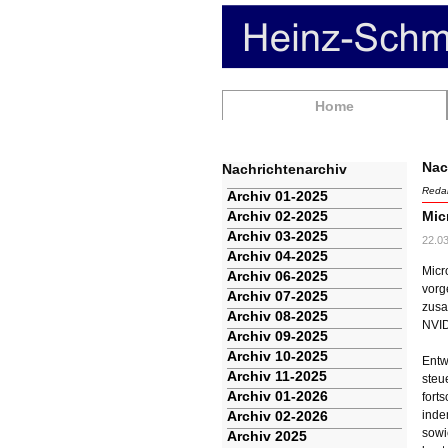
Navigation
Home
überspringen
Nac
Nachrichtenarchiv
Redak
Navigation
Archiv 01-2025
überspringen
Archiv 02-2025
Mic
Archiv 03-2025
22.0
Archiv 04-2025
Micr
Archiv 06-2025
vorg
Archiv 07-2025
zusa
Archiv 08-2025
NVID
Archiv 09-2025
Archiv 10-2025
Entw
Archiv 11-2025
steu
Archiv 01-2026
fort
Archiv 02-2026
inde
sowi
Archiv 2025