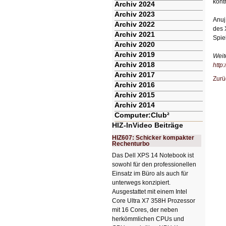
kontr
Archiv 2024
Archiv 2023
Anuj
Archiv 2022
des 
Archiv 2021
Spie
Archiv 2020
Archiv 2019
Weit
Archiv 2018
http
Archiv 2017
Zurü
Archiv 2016
Archiv 2015
Archiv 2014
Computer:Club²
HIZ-InVideo Beiträge
HIZ607: Schicker kompakter
Rechenturbo
Das Dell XPS 14 Notebook ist
sowohl für den professionellen
Einsatz im Büro als auch für
unterwegs konzipiert.
Ausgestattet mit einem Intel
Core Ultra X7 358H Prozessor
mit 16 Cores, der neben
herkömmlichen CPUs und