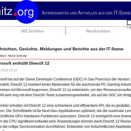
Interessantes und Aktuelles aus der IT-Szene
Su
HIZ.InVideo
Nachrichten
hrichten, Gerüchte, Meldungen und Berichte aus der IT-Szene
tion: Heinz Schmitz
rosoft enthüllt DirectX 12
3.2014 00:19
osoft hat auf der Game Developer Conference (GDC) in San Francisco die Version 12
estellt. DirectX 12 markiert einen Meilenstein für die wachsende PC-Gaming-Industr
mmen mit Microsoft begonnen, DirectX 12 zu entwickeln, um den Ressourcenaufwan
IA sehr eng mit dem DirectX-Team zusammengearbeitet, um auf der GDC ein fertig
ickler erhalten mit DirectX 12 eine schlankere und effizientere API, die es gestatt
ern. Die Schnittstelle ist für Next-Gen-Applikationen optimiert, die die maximale 
schrittliche GPU-Hardware-Funktionen ausnutzen. DirectX 12 ermöglicht eine dramat
m die CPU signifikant entlastet wird. Anwendungen können dank DirectX 12 Ressou
e die nötige Synchronisation durchführen. Entwickler von fortschrittlichen Applika