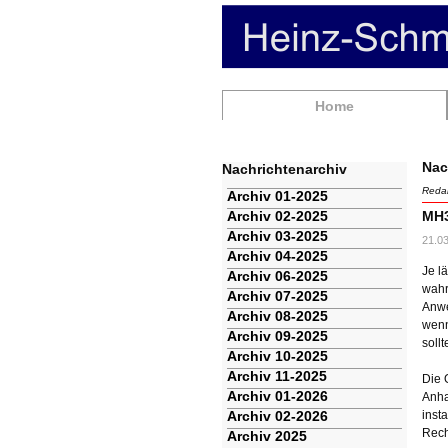
Navigation
Home
überspringen
Nac
Nachrichtenarchiv
Redak
Navigation
Archiv 01-2025
überspringen
Archiv 02-2025
MH3
Archiv 03-2025
21.0
Archiv 04-2025
Je l
Archiv 06-2025
wahr
Archiv 07-2025
Anwe
Archiv 08-2025
wenn
Archiv 09-2025
soll
Archiv 10-2025
Archiv 11-2025
Die 
Archiv 01-2026
Anha
Archiv 02-2026
inst
Rech
Archiv 2025