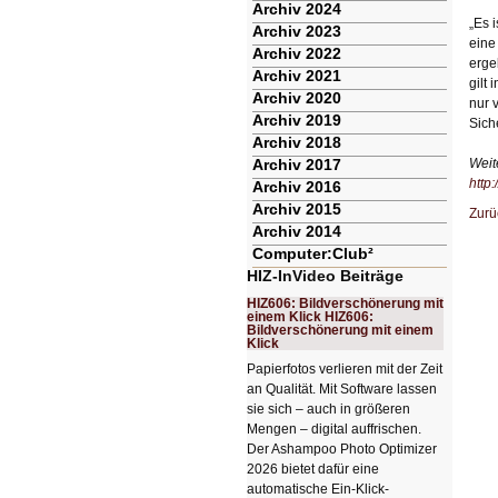
Archiv 2024
„Es 
Archiv 2023
eine
Archiv 2022
erge
Archiv 2021
gilt
Archiv 2020
nur 
Archiv 2019
Sich
Archiv 2018
Archiv 2017
Weit
http
Archiv 2016
Archiv 2015
Zurü
Archiv 2014
Computer:Club²
HIZ-InVideo Beiträge
HIZ606: Bildverschönerung mit
einem Klick HIZ606:
Bildverschönerung mit einem
Klick
Papierfotos verlieren mit der Zeit
an Qualität. Mit Software lassen
sie sich – auch in größeren
Mengen – digital auffrischen.
Der Ashampoo Photo Optimizer
2026 bietet dafür eine
automatische Ein-Klick-