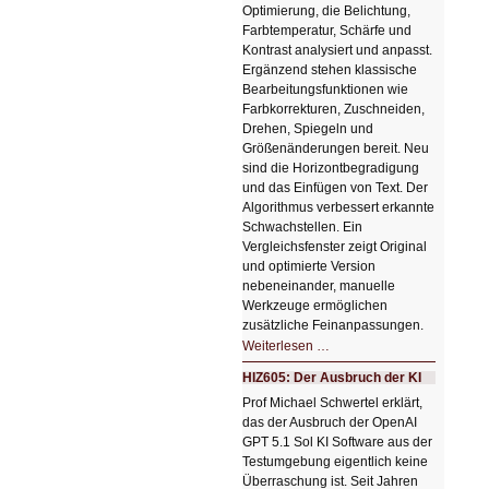
Optimierung, die Belichtung,
Farbtemperatur, Schärfe und
Kontrast analysiert und anpasst.
Ergänzend stehen klassische
Bearbeitungsfunktionen wie
Farbkorrekturen, Zuschneiden,
Drehen, Spiegeln und
Größenänderungen bereit. Neu
sind die Horizontbegradigung
und das Einfügen von Text. Der
Algorithmus verbessert erkannte
Schwachstellen. Ein
Vergleichsfenster zeigt Original
und optimierte Version
nebeneinander, manuelle
Werkzeuge ermöglichen
zusätzliche Feinanpassungen.
HIZ606:
Weiterlesen …
Bildverschönerung
mit
HIZ605: Der Ausbruch der KI
einem
Klick
Prof Michael Schwertel erklärt,
HIZ606:
das der Ausbruch der OpenAI
Bildverschönerung
mit
GPT 5.1 Sol KI Software aus der
einem
Testumgebung eigentlich keine
Klick
Überraschung ist. Seit Jahren