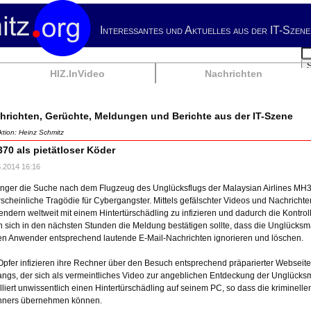
Interessantes und Aktuelles aus der IT-Szene
Su
HIZ.InVideo
Nachrichten
hrichten, Gerüchte, Meldungen und Berichte aus der IT-Szene
tion: Heinz Schmitz
70 als pietätloser Köder
3.2014 16:16
änger die Suche nach dem Flugzeug des Unglücksflugs der Malaysian Airlines MH370
scheinliche Tragödie für Cybergangster. Mittels gefälschter Videos und Nachrichte
ndern weltweit mit einem Hintertürschädling zu infizieren und dadurch die Kontro
 sich in den nächsten Stunden die Meldung bestätigen sollte, dass die Unglücksm
ten Anwender entsprechend lautende E-Mail-Nachrichten ignorieren und löschen.
Opfer infizieren ihre Rechner über den Besuch entsprechend präparierter Webseite
ngs, der sich als vermeintliches Video zur angeblichen Entdeckung der Unglücksm
alliert unwissentlich einen Hintertürschädling auf seinem PC, so dass die kriminell
ners übernehmen können.