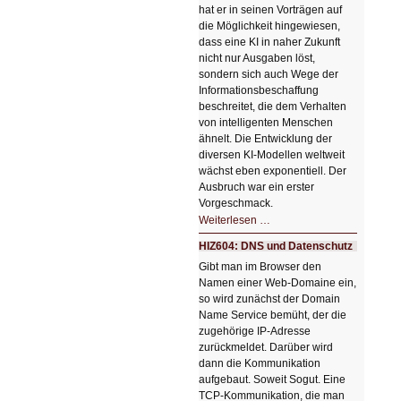
hat er in seinen Vorträgen auf
die Möglichkeit hingewiesen,
dass eine KI in naher Zukunft
nicht nur Ausgaben löst,
sondern sich auch Wege der
Informationsbeschaffung
beschreitet, die dem Verhalten
von intelligenten Menschen
ähnelt. Die Entwicklung der
diversen KI-Modellen weltweit
wächst eben exponentiell. Der
Ausbruch war ein erster
Vorgeschmack.
HIZ605:
Weiterlesen …
Der
Ausbruch
HIZ604: DNS und Datenschutz
der
KI
Gibt man im Browser den
Namen einer Web-Domaine ein,
so wird zunächst der Domain
Name Service bemüht, der die
zugehörige IP-Adresse
zurückmeldet. Darüber wird
dann die Kommunikation
aufgebaut. Soweit Sogut. Eine
TCP-Kommunikation, die man