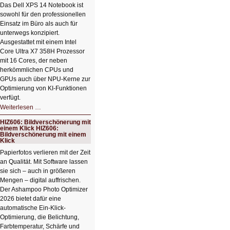
Das Dell XPS 14 Notebook ist
sowohl für den professionellen
Einsatz im Büro als auch für
unterwegs konzipiert.
Ausgestattet mit einem Intel
Core Ultra X7 358H Prozessor
mit 16 Cores, der neben
herkömmlichen CPUs und
GPUs auch über NPU-Kerne zur
Optimierung von KI-Funktionen
verfügt.
HIZ607:
Weiterlesen …
Schicker
kompakter
HIZ606: Bildverschönerung mit
Rechenturbo
einem Klick HIZ606:
Bildverschönerung mit einem
Klick
Papierfotos verlieren mit der Zeit
an Qualität. Mit Software lassen
sie sich – auch in größeren
Mengen – digital auffrischen.
Der Ashampoo Photo Optimizer
2026 bietet dafür eine
automatische Ein-Klick-
Optimierung, die Belichtung,
Farbtemperatur, Schärfe und