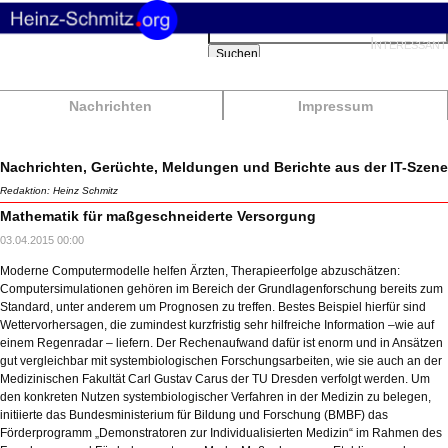
Suchbegriffe
Interessant
Suchen
Nachrichten
Impressum
Nachrichten, Gerüchte, Meldungen und Berichte aus der IT-Szene
Redaktion: Heinz Schmitz
Mathematik für maßgeschneiderte Versorgung
03.04.2015 00:00
Moderne Computermodelle helfen Ärzten, Therapieerfolge abzuschätzen:
Computersimulationen gehören im Bereich der Grundlagenforschung bereits zum
Standard, unter anderem um Prognosen zu treffen. Bestes Beispiel hierfür sind
Wettervorhersagen, die zumindest kurzfristig sehr hilfreiche Information –wie auf
einem Regenradar – liefern. Der Rechenaufwand dafür ist enorm und in Ansätzen
gut vergleichbar mit systembiologischen Forschungsarbeiten, wie sie auch an der
Medizinischen Fakultät Carl Gustav Carus der TU Dresden verfolgt werden. Um
den konkreten Nutzen systembiologischer Verfahren in der Medizin zu belegen,
initiierte das Bundesministerium für Bildung und Forschung (BMBF) das
Förderprogramm „Demonstratoren zur Individualisierten Medizin“ im Rahmen des