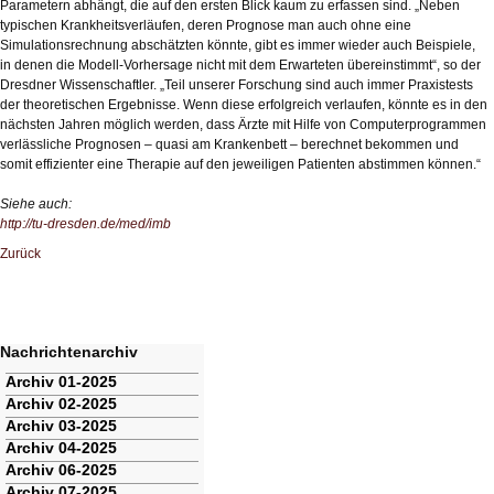
Parametern abhängt, die auf den ersten Blick kaum zu erfassen sind. „Neben
typischen Krankheitsverläufen, deren Prognose man auch ohne eine
Simulationsrechnung abschätzten könnte, gibt es immer wieder auch Beispiele,
in denen die Modell-Vorhersage nicht mit dem Erwarteten übereinstimmt“, so der
Dresdner Wissenschaftler. „Teil unserer Forschung sind auch immer Praxistests
der theoretischen Ergebnisse. Wenn diese erfolgreich verlaufen, könnte es in den
nächsten Jahren möglich werden, dass Ärzte mit Hilfe von Computerprogrammen
verlässliche Prognosen – quasi am Krankenbett – berechnet bekommen und
somit effizienter eine Therapie auf den jeweiligen Patienten abstimmen können.“
Siehe auch:
http://tu-dresden.de/med/imb
Zurück
Nachrichtenarchiv
Navigation
Archiv 01-2025
überspringen
Archiv 02-2025
Archiv 03-2025
Archiv 04-2025
Archiv 06-2025
Archiv 07-2025