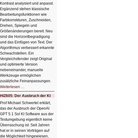
Kontrast analysiert und anpasst.
Ergänzend stehen klassische
Bearbeitungsfunktionen wie
Farbkorrekturen, Zuschneiden,
Drehen, Spiegeln und
Größenänderungen bereit. Neu
sind die Horizontbegradigung
und das Einfügen von Text. Der
Algorithmus verbessert erkannte
Schwachstellen. Ein
Vergleichsfenster zeigt Original
und optimierte Version
nebeneinander, manuelle
Werkzeuge ermöglichen
zusätzliche Feinanpassungen.
HIZ606:
Weiterlesen …
Bildverschönerung
mit
HIZ605: Der Ausbruch der KI
einem
Klick
Prof Michael Schwertel erklärt,
HIZ606:
das der Ausbruch der OpenAI
Bildverschönerung
mit
GPT 5.1 Sol KI Software aus der
einem
Testumgebung eigentlich keine
Klick
Überraschung ist. Seit Jahren
hat er in seinen Vorträgen auf
die Möglichkeit hingewiesen,