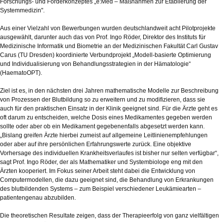
Forschungs- und Förderkonzeptes „e:Med – Maßnahmen zur Etablierung der
Systemmedizin".
Aus einer Vielzahl von Bewerbungen wurden deutschlandweit acht Pilotprojekte
ausgewählt, darunter auch das von Prof. Ingo Röder, Direktor des Instituts für
Medizinische Informatik und Biometrie an der Medizinischen Fakultät Carl Gustav
Carus (TU Dresden) koordinierte Verbundprojekt „Modell-basierte Optimierung
und Individualisierung von Behandlungsstrategien in der Hämatologie“
(HaematoOPT).
Ziel ist es, in den nächsten drei Jahren mathematische Modelle zur Beschreibung
von Prozessen der Blutbildung so zu erweitern und zu modifizieren, dass sie
auch für den praktischen Einsatz in der Klinik geeignet sind. Für die Ärzte geht es
oft darum zu entscheiden, welche Dosis eines Medikamentes gegeben werden
sollte oder aber ob ein Medikament gegebenenfalls abgesetzt werden kann.
„Bislang greifen Ärzte hierbei zumeist auf allgemeine Leitlinienempfehlungen
oder aber auf ihre persönlichen Erfahrungswerte zurück. Eine objektive
Vorhersage des individuellen Krankheitsverlaufes ist bisher nur selten verfügbar“,
sagt Prof. Ingo Röder, der als Mathematiker und Systembiologe eng mit den
Ärzten kooperiert. Im Fokus seiner Arbeit steht dabei die Entwicklung von
Computermodellen, die dazu geeignet sind, die Behandlung von Erkrankungen
des blutbildenden Systems – zum Beispiel verschiedener Leukämiearten –
patientengenau abzubilden.
Die theoretischen Resultate zeigen, dass der Therapieerfolg von ganz vielfältigen