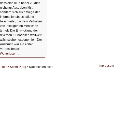
dass eine KI in naher Zukunft
nicht nur Ausgaben löst,
sondern sich auch Wege der
Informationsbeschaffung
beschreitet, die dem Verhalten
von intelligenten Menschen
ähnelt. Die Entwicklung der
diversen KI-Modellen weltweit
wächst eben exponentiell. Der
Ausbruch war ein erster
Vorgeschmack.
HIZ605:
Weiterlesen …
Der
Ausbruch
der
KI
Impressum
Heinz-Schmitz.org
Nachrichtenleser