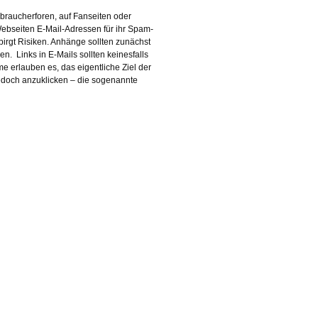
erbraucherforen, auf Fanseiten oder
Webseiten E-Mail-Adressen für ihr Spam-
rgt Risiken. Anhänge sollten zunächst
. Links in E-Mails sollten keinesfalls
 erlauben es, das eigentliche Ziel der
edoch anzuklicken – die sogenannte