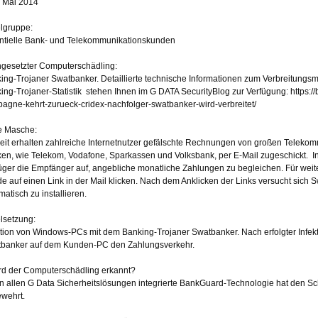
e Mai 2014
elgruppe:
ntielle Bank- und Telekommunikationskunden
ngesetzter Computerschädling:
ing-Trojaner Swatbanker. Detaillierte technische Informationen zum Verbreitungsm
ing-Trojaner-Statistik stehen Ihnen im G DATA SecurityBlog zur Verfügung: https:/
agne-kehrt-zurueck-cridex-nachfolger-swatbanker-wird-verbreitet/
e Masche:
eit erhalten zahlreiche Internetnutzer gefälschte Rechnungen von großen Teleko
en, wie Telekom, Vodafone, Sparkassen und Volksbank, per E-Mail zugeschickt. In
üger die Empfänger auf, angebliche monatliche Zahlungen zu begleichen. Für weiter
e auf einen Link in der Mail klicken. Nach dem Anklicken der Links versucht si
matisch zu installieren.
elsetzung:
ktion von Windows-PCs mit dem Banking-Trojaner Swatbanker. Nach erfolgter Infekti
banker auf dem Kunden-PC den Zahlungsverkehr.
rd der Computerschädling erkannt?
in allen G Data Sicherheitslösungen integrierte BankGuard-Technologie hat den Sch
wehrt.