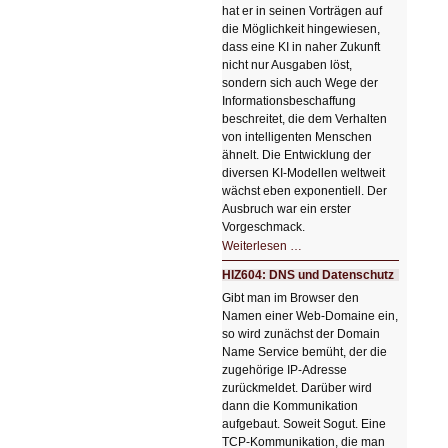
hat er in seinen Vorträgen auf
die Möglichkeit hingewiesen,
dass eine KI in naher Zukunft
nicht nur Ausgaben löst,
sondern sich auch Wege der
Informationsbeschaffung
beschreitet, die dem Verhalten
von intelligenten Menschen
ähnelt. Die Entwicklung der
diversen KI-Modellen weltweit
wächst eben exponentiell. Der
Ausbruch war ein erster
Vorgeschmack.
HIZ605:
Weiterlesen …
Der
Ausbruch
HIZ604: DNS und Datenschutz
der
KI
Gibt man im Browser den
Namen einer Web-Domaine ein,
so wird zunächst der Domain
Name Service bemüht, der die
zugehörige IP-Adresse
zurückmeldet. Darüber wird
dann die Kommunikation
aufgebaut. Soweit Sogut. Eine
TCP-Kommunikation, die man