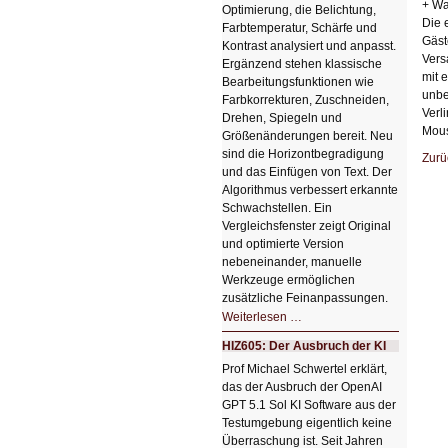
+ Wa
Optimierung, die Belichtung,
Die 
Farbtemperatur, Schärfe und
Gäst
Kontrast analysiert und anpasst.
Vers
Ergänzend stehen klassische
mit 
Bearbeitungsfunktionen wie
unbe
Farbkorrekturen, Zuschneiden,
Verl
Drehen, Spiegeln und
Mous
Größenänderungen bereit. Neu
sind die Horizontbegradigung
Zurü
und das Einfügen von Text. Der
Algorithmus verbessert erkannte
Schwachstellen. Ein
Vergleichsfenster zeigt Original
und optimierte Version
nebeneinander, manuelle
Werkzeuge ermöglichen
zusätzliche Feinanpassungen.
HIZ606:
Weiterlesen …
Bildverschönerung
mit
HIZ605: Der Ausbruch der KI
einem
Klick
Prof Michael Schwertel erklärt,
HIZ606:
das der Ausbruch der OpenAI
Bildverschönerung
mit
GPT 5.1 Sol KI Software aus der
einem
Testumgebung eigentlich keine
Klick
Überraschung ist. Seit Jahren