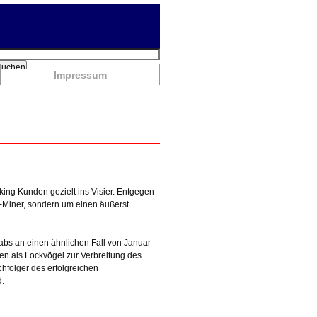
chbegriffe
Suchen
Impressum
ing Kunden gezielt ins Visier. Entgegen
-Miner, sondern um einen äußerst
abs an einen ähnlichen Fall von Januar
n als Lockvögel zur Verbreitung des
hfolger des erfolgreichen
d.