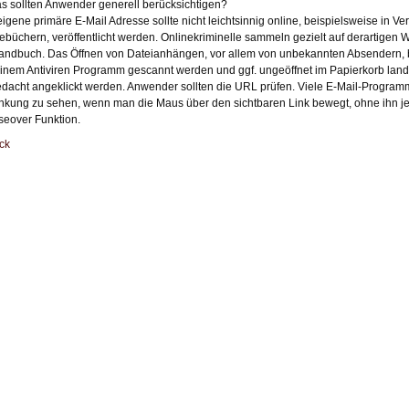
s sollten Anwender generell berücksichtigen?
eigene primäre E-Mail Adresse sollte nicht leichtsinnig online, beispielsweise in V
ebüchern, veröffentlicht werden. Onlinekriminelle sammeln gezielt auf derartigen 
andbuch. Das Öffnen von Dateianhängen, vor allem von unbekannten Absendern, bi
einem Antiviren Programm gescannt werden und ggf. ungeöffnet im Papierkorb landen
dacht angeklickt werden. Anwender sollten die URL prüfen. Viele E-Mail-Programme
inkung zu sehen, wenn man die Maus über den sichtbaren Link bewegt, ohne ihn j
eover Funktion.
ck