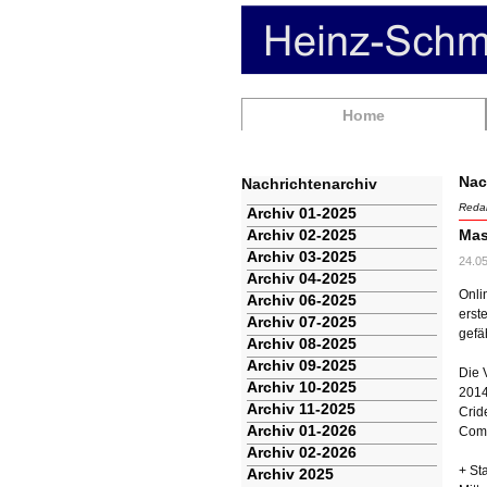
Navigation
Home
überspringen
Nac
Nachrichtenarchiv
Redak
Navigation
Archiv 01-2025
überspringen
Archiv 02-2025
Mas
Archiv 03-2025
24.0
Archiv 04-2025
Onli
Archiv 06-2025
erst
Archiv 07-2025
gefä
Archiv 08-2025
Archiv 09-2025
Die 
Archiv 10-2025
2014
Archiv 11-2025
Crid
Archiv 01-2026
Comp
Archiv 02-2026
+ St
Archiv 2025