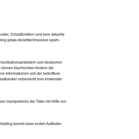
uster, Schadfunktion und eine aktuelle
/blog.gdata.de/artikel/massive-spam-
mmunikationsanbietern und deutschen
 diesen Nachrichten fordern die
e Informationen soll der betroffene
ch Swatbanker unbemerkt vom Anwender
on manipulieren die Täter mit Hilfe von
ädling bereits beim ersten Auftreten