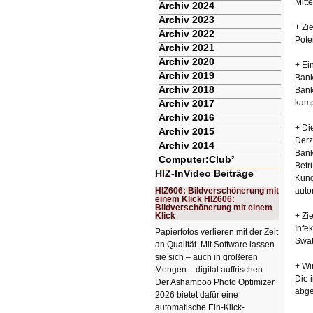
Mitt
Archiv 2024
Archiv 2023
+ Zi
Archiv 2022
Pote
Archiv 2021
Archiv 2020
+ Ei
Archiv 2019
Bank
Archiv 2018
Bank
Archiv 2017
kamp
Archiv 2016
+ Di
Archiv 2015
Derz
Archiv 2014
Bank
Computer:Club²
Betr
HIZ-InVideo Beiträge
Kund
HIZ606: Bildverschönerung mit
auto
einem Klick HIZ606:
Bildverschönerung mit einem
Klick
+ Zi
Infe
Papierfotos verlieren mit der Zeit
Swat
an Qualität. Mit Software lassen
sie sich – auch in größeren
+ Wi
Mengen – digital auffrischen.
Die 
Der Ashampoo Photo Optimizer
abge
2026 bietet dafür eine
automatische Ein-Klick-