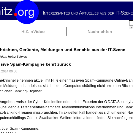
Interessantes und Aktuelles aus der IT-Szene
Su
HIZ.InVideo
Nachrichten
hrichten, Gerüchte, Meldungen und Berichte aus der IT-Szene
tion: Heinz Schmitz
sive Spam-Kampagne kehrt zurück
5.2014 00:08
nekriminelle nehmen aktuell mit Hilfe einer massiven Spam-Kampagne Online-Bank
en Meldungen, handelst es sich bei dem Computerschädling nicht um einen Bitcoin
hrlichen Banking-Trojaner.
Vorgehensweise der Cyber-Kriminellen erinnert die Experten der G DATA SecurityL
, bei der die Täter ebenfalls namhafte Telekommunikationsunternehmen und Banke
ex-Banking-Trojaner missbrauchten. Im aktuellen Fall handelt es sich um einen Nac
uterschädlings Cridex: Swatbanker. Weitere Informationen finden Sie nachfolgen
art der Spam-Kampagne: