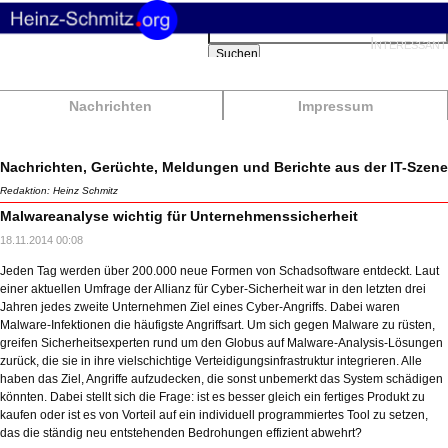
Suchbegriffe
Interessant
Suchen
Nachrichten
Impressum
Nachrichten, Gerüchte, Meldungen und Berichte aus der IT-Szene
Redaktion: Heinz Schmitz
Malwareanalyse wichtig für Unternehmenssicherheit
18.11.2014 00:08
Jeden Tag werden über 200.000 neue Formen von Schadsoftware entdeckt. Laut
einer aktuellen Umfrage der Allianz für Cyber-Sicherheit war in den letzten drei
Jahren jedes zweite Unternehmen Ziel eines Cyber-Angriffs. Dabei waren
Malware-Infektionen die häufigste Angriffsart. Um sich gegen Malware zu rüsten,
greifen Sicherheitsexperten rund um den Globus auf Malware-Analysis-Lösungen
zurück, die sie in ihre vielschichtige Verteidigungsinfrastruktur integrieren. Alle
haben das Ziel, Angriffe aufzudecken, die sonst unbemerkt das System schädigen
könnten. Dabei stellt sich die Frage: ist es besser gleich ein fertiges Produkt zu
kaufen oder ist es von Vorteil auf ein individuell programmiertes Tool zu setzen,
das die ständig neu entstehenden Bedrohungen effizient abwehrt?