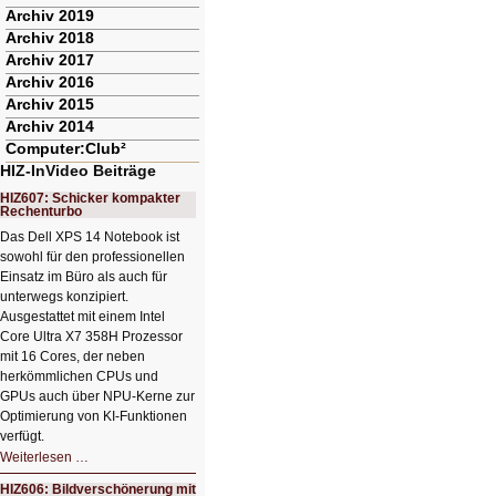
Archiv 2019
Archiv 2018
Archiv 2017
Archiv 2016
Archiv 2015
Archiv 2014
Computer:Club²
HIZ-InVideo Beiträge
HIZ607: Schicker kompakter
Rechenturbo
Das Dell XPS 14 Notebook ist
sowohl für den professionellen
Einsatz im Büro als auch für
unterwegs konzipiert.
Ausgestattet mit einem Intel
Core Ultra X7 358H Prozessor
mit 16 Cores, der neben
herkömmlichen CPUs und
GPUs auch über NPU-Kerne zur
Optimierung von KI-Funktionen
verfügt.
HIZ607:
Weiterlesen …
Schicker
kompakter
HIZ606: Bildverschönerung mit