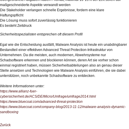
maßgeschneiderte Aspekte verwandt werden
Die Stakeholder verlangen schnelle Ergebnisse, fordern eine klare
Haftungspflicht
Die Lösung muss sofort zuverlässig funktionieren
Es besteht Zeitdruck
Sicherheitsspezialisten entsprechen oft diesem Profil
Egal wie die Entscheidung ausfällt, Malware Analysis ist heute ein unabdingbarer
Bestandteil einer effektiven Advanced Threat Protection-Infrastruktur von
Unternehmen. Da die meisten, auch modernen, Abwehrsysteme nur
Schadsoftware erkennen und blockieren können, deren Art sie vorher schon
einmal registriert haben, müssen Sicherheitsabteilungen also an genau dieser
Stelle ansetzen und Technologien wie Malware Analysis einführen, die sie dabei
unterstützen, noch unbekannte Schadsoftware zu entdecken.
Weitere Informationen unter:
https://www.allianz-fuer-
cybersicherheit.de/ACS/DE/Micro/Umfrage/umfrage2014.html
https://www.bluecoat.com/advanced-threat-protection
https://www.bluecoat.com/company-blog/2013-11-12/malware-analysis-dynamic-
sandboxing
Zurück