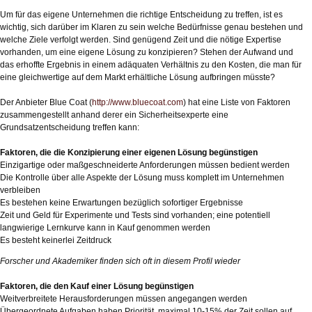
Um für das eigene Unternehmen die richtige Entscheidung zu treffen, ist es
wichtig, sich darüber im Klaren zu sein welche Bedürfnisse genau bestehen und
welche Ziele verfolgt werden. Sind genügend Zeit und die nötige Expertise
vorhanden, um eine eigene Lösung zu konzipieren? Stehen der Aufwand und
das erhoffte Ergebnis in einem adäquaten Verhältnis zu den Kosten, die man für
eine gleichwertige auf dem Markt erhältliche Lösung aufbringen müsste?
Der Anbieter Blue Coat (
http://www.bluecoat.com
) hat eine Liste von Faktoren
zusammengestellt anhand derer ein Sicherheitsexperte eine
Grundsatzentscheidung treffen kann:
Faktoren, die die Konzipierung einer eigenen Lösung begünstigen
Einzigartige oder maßgeschneiderte Anforderungen müssen bedient werden
Die Kontrolle über alle Aspekte der Lösung muss komplett im Unternehmen
verbleiben
Es bestehen keine Erwartungen bezüglich sofortiger Ergebnisse
Zeit und Geld für Experimente und Tests sind vorhanden; eine potentiell
langwierige Lernkurve kann in Kauf genommen werden
Es besteht keinerlei Zeitdruck
Forscher und Akademiker finden sich oft in diesem Profil wieder
Faktoren, die den Kauf einer Lösung begünstigen
Weitverbreitete Herausforderungen müssen angegangen werden
Übergeordnete Aufgaben haben Priorität, maximal 10-15% der Zeit sollen auf