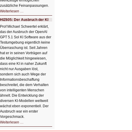
Werkzeuge ermöglichen
zusätzliche Feinanpassungen.
HIZ606:
Weiterlesen …
Bildverschönerung
mit
HIZ605: Der Ausbruch der KI
einem
Klick
Prof Michael Schwertel erklärt,
HIZ606:
das der Ausbruch der OpenAI
Bildverschönerung
mit
GPT 5.1 Sol KI Software aus der
einem
Testumgebung eigentlich keine
Klick
Überraschung ist. Seit Jahren
hat er in seinen Vorträgen auf
die Möglichkeit hingewiesen,
dass eine KI in naher Zukunft
nicht nur Ausgaben löst,
sondern sich auch Wege der
Informationsbeschaffung
beschreitet, die dem Verhalten
von intelligenten Menschen
ähnelt. Die Entwicklung der
diversen KI-Modellen weltweit
wächst eben exponentiell. Der
Ausbruch war ein erster
Vorgeschmack.
HIZ605:
Weiterlesen …
Der
Ausbruch