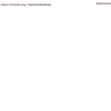
der
KI
Impressum
Heinz-Schmitz.org
Nachrichtenleser