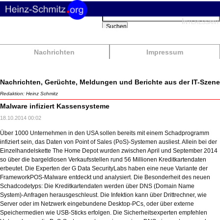
Suchbegriffe
Interessant
Suchen
Nachrichten
Impressum
Nachrichten, Gerüchte, Meldungen und Berichte aus der IT-Szene
Redaktion: Heinz Schmitz
Malware infiziert Kassensysteme
18.10.2014 00:02
Über 1000 Unternehmen in den USA sollen bereits mit einem Schadprogramm
infiziert sein, das Daten von Point of Sales (PoS)-Systemen ausliest. Allein bei der
Einzelhandelskette The Home Depot wurden zwischen April und September 2014
so über die bargeldlosen Verkaufsstellen rund 56 Millionen Kreditkartendaten
erbeutet. Die Experten der G Data SecurityLabs haben eine neue Variante der
FrameworkPOS-Malware entdeckt und analysiert. Die Besonderheit des neuen
Schadcodetyps: Die Kreditkartendaten werden über DNS (Domain Name
System)-Anfragen herausgeschleust. Die Infektion kann über Drittrechner, wie
Server oder im Netzwerk eingebundene Desktop-PCs, oder über externe
Speichermedien wie USB-Sticks erfolgen. Die Sicherheitsexperten empfehlen