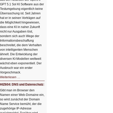
Bildverschönerung
mit
GPT 5.1 Sol KI Software aus der
einem
Testumgebung eigentlich keine
Klick
Überraschung ist. Seit Jahren
hat er in seinen Vorträgen auf
die Möglichkeit hingewiesen,
dass eine KI in naher Zukunft
nicht nur Ausgaben löst,
sondern sich auch Wege der
Informationsbeschaffung
beschreitet, die dem Verhalten
von intelligenten Menschen
ähnelt. Die Entwicklung der
diversen KI-Modellen weltweit
wächst eben exponentiell. Der
Ausbruch war ein erster
Vorgeschmack.
HIZ605:
Weiterlesen …
Der
Ausbruch
HIZ604: DNS und Datenschutz
der
KI
Gibt man im Browser den
Namen einer Web-Domaine ein,
so wird zunächst der Domain
Name Service bemüht, der die
zugehörige IP-Adresse