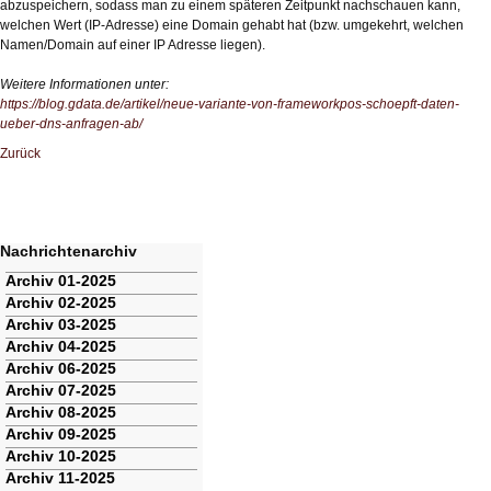
abzuspeichern, sodass man zu einem späteren Zeitpunkt nachschauen kann,
welchen Wert (IP-Adresse) eine Domain gehabt hat (bzw. umgekehrt, welchen
Namen/Domain auf einer IP Adresse liegen).
Weitere Informationen unter:
https://blog.gdata.de/artikel/neue-variante-von-frameworkpos-schoepft-daten-
ueber-dns-anfragen-ab/
Zurück
Nachrichtenarchiv
Navigation
Archiv 01-2025
überspringen
Archiv 02-2025
Archiv 03-2025
Archiv 04-2025
Archiv 06-2025
Archiv 07-2025
Archiv 08-2025
Archiv 09-2025
Archiv 10-2025
Archiv 11-2025