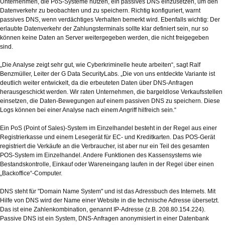
Unternehmen, die PoS-Systeme nutzen, ein passives DNS einzusetzen, um den
Datenverkehr zu beobachten und zu speichern. Richtig konfiguriert, warnt
passives DNS, wenn verdächtiges Verhalten bemerkt wird. Ebenfalls wichtig: Der
erlaubte Datenverkehr der Zahlungsterminals sollte klar definiert sein, nur so
können keine Daten an Server weitergegeben werden, die nicht freigegeben
sind.
„Die Analyse zeigt sehr gut, wie Cyberkriminelle heute arbeiten“, sagt Ralf
Benzmüller, Leiter der G Data SecurityLabs. „Die von uns entdeckte Variante ist
deutlich weiter entwickelt, da die erbeuteten Daten über DNS-Anfragen
herausgeschickt werden. Wir raten Unternehmen, die bargeldlose Verkaufsstellen
einsetzen, die Daten-Bewegungen auf einem passiven DNS zu speichern. Diese
Logs können bei einer Analyse nach einem Angriff hilfreich sein.“
Ein PoS (Point of Sales)-System im Einzelhandel besteht in der Regel aus einer
Registrierkasse und einem Lesegerät für EC- und Kreditkarten. Das POS-Gerät
registriert die Verkäufe an die Verbraucher, ist aber nur ein Teil des gesamten
POS-System im Einzelhandel. Andere Funktionen des Kassensystems wie
Bestandskontrolle, Einkauf oder Wareneingang laufen in der Regel über einen
„Backoffice“-Computer.
DNS steht für "Domain Name System" und ist das Adressbuch des Internets. Mit
Hilfe von DNS wird der Name einer Website in die technische Adresse übersetzt.
Das ist eine Zahlenkombination, genannt IP-Adresse (z.B. 208.80.154.224).
Passive DNS ist ein System, DNS-Anfragen anonymisiert in einer Datenbank