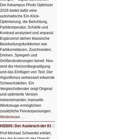
Der Ashampoo Photo Optimizer
2026 bietet dafür eine
automatische Ein-Klick-
Optimierung, die Belichtung,
Farbtemperatur, Schärfe und
Kontrast analysiert und anpasst.
Ergänzend stehen klassische
Bearbeitungsfunktionen wie
Farbkorrekturen, Zuschneiden,
Drehen, Spiegeln und
Größenänderungen bereit. Neu
sind die Horizontbegradigung
und das Einfügen von Text. Der
Algorithmus verbessert erkannte
Schwachstellen. Ein
Vergleichsfenster zeigt Original
und optimierte Version
nebeneinander, manuelle
Werkzeuge ermöglichen
zusätzliche Feinanpassungen.
HIZ606:
Weiterlesen …
Bildverschönerung
mit
HIZ605: Der Ausbruch der KI
einem
Klick
Prof Michael Schwertel erklärt,
HIZ606:
das der Ausbruch der OpenAI