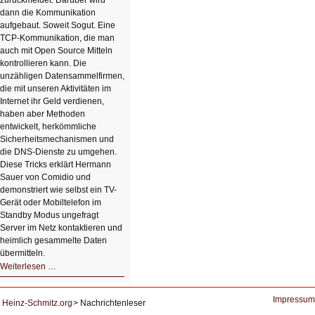
zurückmeldet. Darüber wird
dann die Kommunikation
aufgebaut. Soweit Sogut. Eine
TCP-Kommunikation, die man
auch mit Open Source Mitteln
kontrollieren kann. Die
unzähligen Datensammelfirmen,
die mit unseren Aktivitäten im
Internet ihr Geld verdienen,
haben aber Methoden
entwickelt, herkömmliche
Sicherheitsmechanismen und
die DNS-Dienste zu umgehen.
Diese Tricks erklärt Hermann
Sauer von Comidio und
demonstriert wie selbst ein TV-
Gerät oder Mobiltelefon im
Standby Modus ungefragt
Server im Netz kontaktieren und
heimlich gesammelte Daten
übermitteln.
HIZ604:
Weiterlesen …
DNS
und
Datenschutz
Impressum
Heinz-Schmitz.org
Nachrichtenleser