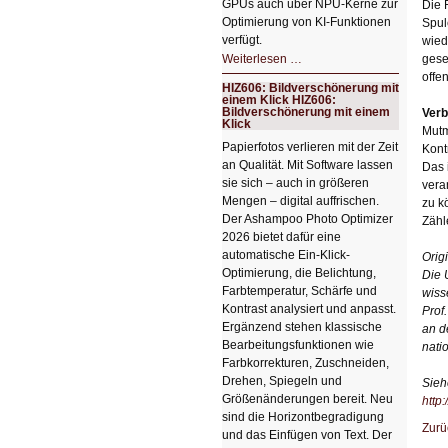
GPUs auch über NPU-Kerne zur
Die 
Optimierung von KI-Funktionen
Spul
verfügt.
wied
HIZ607:
Weiterlesen …
gese
Schicker
offe
kompakter
HIZ606: Bildverschönerung mit
Rechenturbo
einem Klick HIZ606:
Bildverschönerung mit einem
Verb
Klick
Mutm
Papierfotos verlieren mit der Zeit
Kont
an Qualität. Mit Software lassen
Das 
sie sich – auch in größeren
vera
Mengen – digital auffrischen.
zu k
Der Ashampoo Photo Optimizer
Zähl
2026 bietet dafür eine
automatische Ein-Klick-
Orig
Optimierung, die Belichtung,
Die 
Farbtemperatur, Schärfe und
wiss
Kontrast analysiert und anpasst.
Prof
Ergänzend stehen klassische
an d
Bearbeitungsfunktionen wie
nati
Farbkorrekturen, Zuschneiden,
Drehen, Spiegeln und
Sieh
Größenänderungen bereit. Neu
http
sind die Horizontbegradigung
Zurü
und das Einfügen von Text. Der