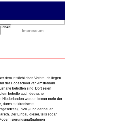
chbegriffe
Suchen
Impressum
er dem tatsächlichen Verbrauch liegen.
 und der Hogeschool van Amsterdam
shalte betroffen sind. Dort seien
oblem betreffe auch deutsche
 den Niederlanden werden immer mehr der
, durch elektronische
aftsgesetzes (EnWG) und der neuen
sch. Der Einbau dieser, teils sogar
und Modernisierungsmaßnahmen