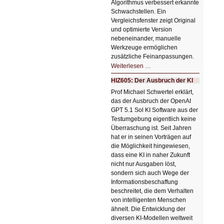
Algorithmus verbessert erkannte
Schwachstellen. Ein
Vergleichsfenster zeigt Original
und optimierte Version
nebeneinander, manuelle
Werkzeuge ermöglichen
zusätzliche Feinanpassungen.
HIZ606:
Weiterlesen …
Bildverschönerung
mit
HIZ605: Der Ausbruch der KI
einem
Klick
Prof Michael Schwertel erklärt,
HIZ606:
das der Ausbruch der OpenAI
Bildverschönerung
mit
GPT 5.1 Sol KI Software aus der
einem
Testumgebung eigentlich keine
Klick
Überraschung ist. Seit Jahren
hat er in seinen Vorträgen auf
die Möglichkeit hingewiesen,
dass eine KI in naher Zukunft
nicht nur Ausgaben löst,
sondern sich auch Wege der
Informationsbeschaffung
beschreitet, die dem Verhalten
von intelligenten Menschen
ähnelt. Die Entwicklung der
diversen KI-Modellen weltweit