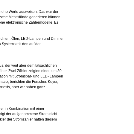
u hohe Werte ausweisen. Das war der
 falsche Messstände generieren können.
ne elektronische Zählermodelle. Es
leuchten, Öfen, LED-Lampen und Dimmer
s Systems mit den auf den
s, der weit über dem tatsächlichen
öher. Zwei Zähler zeigten einen um 30
nation mit Stromspar- und LED- Lampen
atz, berichten die Forscher. Keyer,
rtests, aber wir haben ganz
er in Kombination mit einer
olgt der aufgenommene Strom nicht
kler der Stromzähler hätten diesem