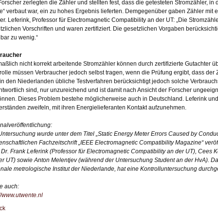
Forscher zerlegten die Zähler und stellten fest, dass die getesteten Stromzähler, 
e“ verbaut war, ein zu hohes Ergebnis lieferten. Demgegenüber gaben Zähler mit e
er. Leferink, Professor für Electromagnetic Compatibility an der UT: „Die Stromzähle
tzlichen Vorschriften und waren zertifiziert. Die gesetzlichen Vorgaben berücksic
nbar zu wenig.“
raucher
aßlich nicht korrekt arbeitende Stromzähler können durch zertifizierte Gutachter ü
rolle müssen Verbraucher jedoch selbst tragen, wenn die Prüfung ergibt, dass der Zä
in den Niederlanden übliche Testverfahren berücksichtigt jedoch solche Verbrauch
ntwortlich sind, nur unzureichend und ist damit nach Ansicht der Forscher ungeei
önnen. Dieses Problem bestehe möglicherweise auch in Deutschland. Leferink und 
erständen zweifeln, mit ihren Energielieferanten Kontakt aufzunehmen.
inalveröffentlichung:
Untersuchung wurde unter dem Titel „Static Energy Meter Errors Caused by Conduct
enschaftlichen Fachzeitschrift „IEEE Electromagnetic Compatibility Magazine“ veröf
. Dr. Frank Leferink (Professor für Electromagnetic Compatibility an der UT), Cees
er UT) sowie Anton Melentjev (während der Untersuchung Student an der HvA). D
onale metrologische Institut der Niederlande, hat eine Kontrolluntersuchung durchgef
e auch:
://www.utwente.nl
ck