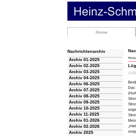
Navigation
Home
überspringen
Nac
Nachrichtenarchiv
Redak
Navigation
Archiv 01-2025
überspringen
Archiv 02-2025
Lüg
Archiv 03-2025
13.0
Archiv 04-2025
Best
Archiv 06-2025
Das 
Archiv 07-2025
(HvA
Archiv 08-2025
Stro
Archiv 09-2025
Stro
Archiv 10-2025
soge
Archiv 11-2025
Stro
Archiv 01-2026
Mess
Archiv 02-2026
„int
vorg
Archiv 2025