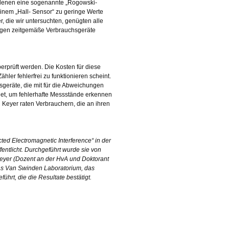
in denen eine sogenannte „Rogowski-
inem „Hall- Sensor“ zu geringe Werte
r, die wir untersuchten, genügten alle
htigen zeitgemäße Verbrauchsgeräte
berprüft werden. Die Kosten für diese
hler fehlerfrei zu funktionieren scheint.
sgeräte, die mit für die Abweichungen
gnet, um fehlerhafte Messstände erkennen
Keyer raten Verbrauchern, die an ihren
ed Electromagnetic Interference“ in der
fentlicht. Durchgeführt wurde sie von
 Keyer (Dozent an der HvA und Doktorant
as Van Swinden Laboratorium, das
ührt, die die Resultate bestätigt.