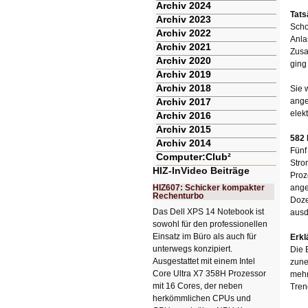
Archiv 2024
Tats
Archiv 2023
Scho
Archiv 2022
Anla
Archiv 2021
Zusa
Archiv 2020
ging
Archiv 2019
Archiv 2018
Sie 
Archiv 2017
ange
elek
Archiv 2016
Archiv 2015
582 
Archiv 2014
Fünf
Computer:Club²
Stro
HIZ-InVideo Beiträge
Proz
HIZ607: Schicker kompakter
ange
Rechenturbo
Doze
Das Dell XPS 14 Notebook ist
ausd
sowohl für den professionellen
Einsatz im Büro als auch für
Erkl
unterwegs konzipiert.
Die 
Ausgestattet mit einem Intel
zune
Core Ultra X7 358H Prozessor
mehr
mit 16 Cores, der neben
Tren
herkömmlichen CPUs und