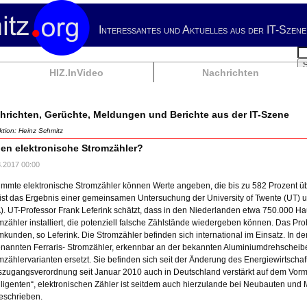
Interessantes und Aktuelles aus der IT-Szene
Su
HIZ.InVideo
Nachrichten
hrichten, Gerüchte, Meldungen und Berichte aus der IT-Szene
tion: Heinz Schmitz
en elektronische Stromzähler?
3.2017 00:00
immte elektronische Stromzähler können Werte angeben, die bis zu 582 Prozent üb
ist das Ergebnis einer gemeinsamen Untersuchung der University of Twente (UT)
). UT-Professor Frank Leferink schätzt, dass in den Niederlanden etwa 750.000 Hau
mzähler installiert, die potenziell falsche Zählstände wiedergeben können. Das Pr
mkunden, so Leferink. Die Stromzähler befinden sich international im Einsatz. In
nannten Ferraris- Stromzähler, erkennbar an der bekannten Aluminiumdrehscheibe
mzählervarianten ersetzt. Sie befinden sich seit der Änderung des Energiewirtsch
zugangsverordnung seit Januar 2010 auch in Deutschland verstärkt auf dem Vormar
elligenten“, elektronischen Zähler ist seitdem auch hierzulande bei Neubauten 
eschrieben.