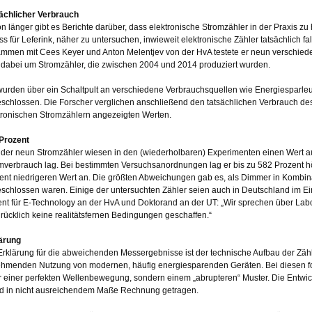
ächlicher Verbrauch
n länger gibt es Berichte darüber, dass elektronische Stromzähler in der Praxis z
ss für Leferink, näher zu untersuchen, inwieweit elektronische Zähler tatsächlich
mmen mit Cees Keyer und Anton Melentjev von der HvA testete er neun verschiede
 dabei um Stromzähler, die zwischen 2004 und 2014 produziert wurden.
wurden über ein Schaltpult an verschiedene Verbrauchsquellen wie Energiespar
schlossen. Die Forscher verglichen anschließend den tatsächlichen Verbrauch de
tronischen Stromzählern angezeigten Werten.
Prozent
 der neun Stromzähler wiesen in den (wiederholbaren) Experimenten einen Wert au
mverbrauch lag. Bei bestimmten Versuchsanordnungen lag er bis zu 582 Prozent h
ent niedrigeren Wert an. Die größten Abweichungen gab es, als Dimmer in Kombi
schlossen waren. Einige der untersuchten Zähler seien auch in Deutschland im Eins
nt für E-Technology an der HvA und Doktorand an der UT: „Wir sprechen über Labo
rücklich keine realitätsfernen Bedingungen geschaffen.“
ärung
Erklärung für die abweichenden Messergebnisse ist der technische Aufbau der Zähl
hmenden Nutzung von modernen, häufig energiesparenden Geräten. Bei diesen f
 einer perfekten Wellenbewegung, sondern einem „abrupteren“ Muster. Die Entwic
d in nicht ausreichendem Maße Rechnung getragen.