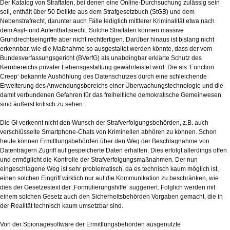
Der Katalog von Straftaten, bei denen eine Online-Durchsuchung zulässig sein
soll, enthält über 50 Delikte aus dem Strafgesetzbuch (StGB) und dem
Nebenstrafrecht, darunter auch Fälle lediglich mittlerer Kriminalität etwa nach
dem Asyl- und Aufenthaltsrecht. Solche Straftaten können massive
Grundrechtseingriffe aber nicht rechtfertigen. Darüber hinaus ist bislang nicht
erkennbar, wie die Maßnahme so ausgestaltet werden könnte, dass der vom
Bundesverfassungsgericht (BVerfG) als unabdingbar erklärte Schutz des
Kernbereichs privater Lebensgestaltung gewährleistet wird. Die als ‘Function
Creep‘ bekannte Aushöhlung des Datenschutzes durch eine schleichende
Erweiterung des Anwendungsbereichs einer Überwachungstechnologie und die
damit verbundenen Gefahren für das freiheitliche demokratische Gemeinwesen
sind äußerst kritisch zu sehen.
Die GI verkennt nicht den Wunsch der Strafverfolgungsbehörden, z.B. auch
verschlüsselte Smartphone-Chats von Kriminellen abhören zu können. Schon
heute können Ermittlungsbehörden über den Weg der Beschlagnahme von
Datenträgern Zugriff auf gespeicherte Daten erhalten. Dies erfolgt allerdings offen
und ermöglicht die Kontrolle der Strafverfolgungsmaßnahmen. Der nun
eingeschlagene Weg ist sehr problematisch, da es technisch kaum möglich ist,
einen solchen Eingriff wirklich nur auf die Kommunikation zu beschränken, wie
dies der Gesetzestext der ‚Formulierungshilfe’ suggeriert. Folglich werden mit
einem solchen Gesetz auch den Sicherheitsbehörden Vorgaben gemacht, die in
der Realität technisch kaum umsetzbar sind.
Von der Spionagesoftware der Ermittlungsbehörden ausgenutzte