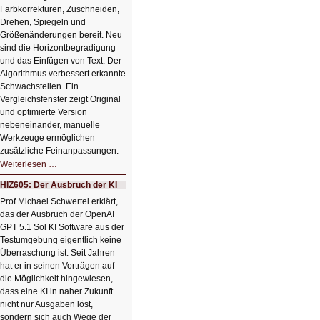
Farbkorrekturen, Zuschneiden,
Drehen, Spiegeln und
Größenänderungen bereit. Neu
sind die Horizontbegradigung
und das Einfügen von Text. Der
Algorithmus verbessert erkannte
Schwachstellen. Ein
Vergleichsfenster zeigt Original
und optimierte Version
nebeneinander, manuelle
Werkzeuge ermöglichen
zusätzliche Feinanpassungen.
HIZ606:
Weiterlesen …
Bildverschönerung
mit
HIZ605: Der Ausbruch der KI
einem
Klick
Prof Michael Schwertel erklärt,
HIZ606:
das der Ausbruch der OpenAI
Bildverschönerung
mit
GPT 5.1 Sol KI Software aus der
einem
Testumgebung eigentlich keine
Klick
Überraschung ist. Seit Jahren
hat er in seinen Vorträgen auf
die Möglichkeit hingewiesen,
dass eine KI in naher Zukunft
nicht nur Ausgaben löst,
sondern sich auch Wege der