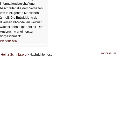
Informationsbeschaffung
beschreitet, die dem Verhalten
von intelligenten Menschen
ähnelt. Die Entwicklung der
diversen KI-Modellen weltweit
wächst eben exponentiell. Der
Ausbruch war ein erster
Vorgeschmack.
HIZ605:
Weiterlesen …
Der
Ausbruch
der
KI
Impressum
Heinz-Schmitz.org
Nachrichtenleser