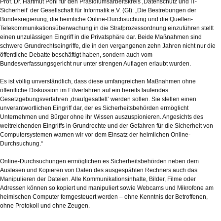
Prof. Dr. Hartmut Pohl für den Präsidiumsarbeitskreis ‚Datenschutz und IT-
Sicherheit‘ der Gesellschaft für Informatik e.V. (GI): „Die Bestrebungen der
Bundesregierung, die heimliche Online-Durchsuchung und die Quellen-
Telekommunikationsüberwachung in die Strafprozessordnung einzuführen stellt
einen unzulässigen Eingriff in die Privatsphäre dar. Beide Maßnahmen sind
schwere Grundrechtseingriffe, die in den vergangenen zehn Jahren nicht nur die
öffentliche Debatte beschäftigt haben, sondern auch vom
Bundesverfassungsgericht nur unter strengen Auflagen erlaubt wurden.
Es ist völlig unverständlich, dass diese umfangreichen Maßnahmen ohne
öffentliche Diskussion im Eilverfahren auf ein bereits laufendes
Gesetzgebungsverfahren ‚draufgesattelt’ werden sollen. Sie stellen einen
unverantwortlichen Eingriff dar, der es Sicherheitsbehörden ermöglicht
Unternehmen und Bürger ohne ihr Wissen auszuspionieren. Angesichts des
weitreichenden Eingriffs in Grundrechte und der Gefahren für die Sicherheit von
Computersystemen warnen wir vor dem Einsatz der heimlichen Online-
Durchsuchung.“
Online-Durchsuchungen ermöglichen es Sicherheitsbehörden neben dem
Auslesen und Kopieren von Daten des ausgespähten Rechners auch das
Manipulieren der Dateien. Alle Kommunikationsinhalte, Bilder, Filme oder
Adressen können so kopiert und manipuliert sowie Webcams und Mikrofone am
heimischen Computer ferngesteuert werden – ohne Kenntnis der Betroffenen,
ohne Protokoll und ohne Zeugen.