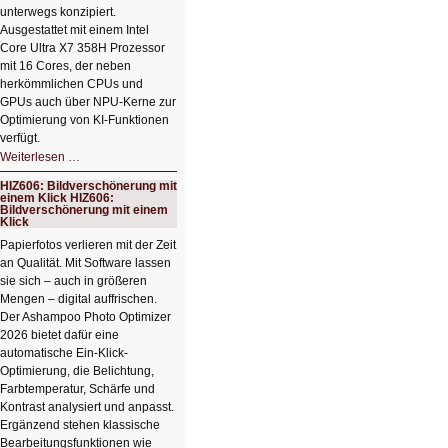
unterwegs konzipiert.
Ausgestattet mit einem Intel
Core Ultra X7 358H Prozessor
mit 16 Cores, der neben
herkömmlichen CPUs und
GPUs auch über NPU-Kerne zur
Optimierung von KI-Funktionen
verfügt.
HIZ607:
Weiterlesen …
Schicker
kompakter
HIZ606: Bildverschönerung mit
Rechenturbo
einem Klick HIZ606:
Bildverschönerung mit einem
Klick
Papierfotos verlieren mit der Zeit
an Qualität. Mit Software lassen
sie sich – auch in größeren
Mengen – digital auffrischen.
Der Ashampoo Photo Optimizer
2026 bietet dafür eine
automatische Ein-Klick-
Optimierung, die Belichtung,
Farbtemperatur, Schärfe und
Kontrast analysiert und anpasst.
Ergänzend stehen klassische
Bearbeitungsfunktionen wie