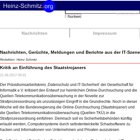
Suchbegriffe
Interessant
Suchen
Nachrichten
Impressum
Nachrichten, Gerüchte, Meldungen und Berichte aus der IT-Szene
Redaktion: Heinz Schmitz
Kritik an Einführung des Staatstrojaners
21.06.2017 00:01
Der Präsidiumsarbeitskreis ‚Datenschutz und IT-Sicherheit’ der Gesellschaft für
Informatik e.V. kritisiert den Entwurf zur heimlichen Online-Durchsuchung und die
Quellen-Telekommunikationsüberwachung in der Novelle zur
Strafprozessordnung als unzulässigen Eingriff in die Grundrechte. Noch in dieser
Woche will die Bundesregierung die Online-Durchsuchung (Staatstrojaner) und
die Quellen-Telekommunikationsüberwachung (Quellen-TKÜ) in die
Strafprozessordnung einführen. Demnach soll es Sicherheitsbehörden künftig
erlaubt werden, Computersysteme durch selbstentwickelte Schadsoftware zu
hacken und Informationen von Unternehmen und Privaten auszulesen.