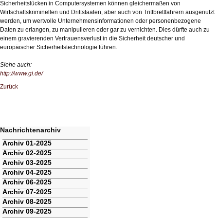
Sicherheitslücken in Computersystemen können gleichermaßen von
Wirtschaftskriminellen und Drittstaaten, aber auch von Trittbrettfahrern ausgenutzt
werden, um wertvolle Unternehmensinformationen oder personenbezogene
Daten zu erlangen, zu manipulieren oder gar zu vernichten. Dies dürfte auch zu
einem gravierenden Vertrauensverlust in die Sicherheit deutscher und
europäischer Sicherheitstechnologie führen.
Siehe auch:
http://www.gi.de/
Zurück
Nachrichtenarchiv
Navigation
Archiv 01-2025
überspringen
Archiv 02-2025
Archiv 03-2025
Archiv 04-2025
Archiv 06-2025
Archiv 07-2025
Archiv 08-2025
Archiv 09-2025