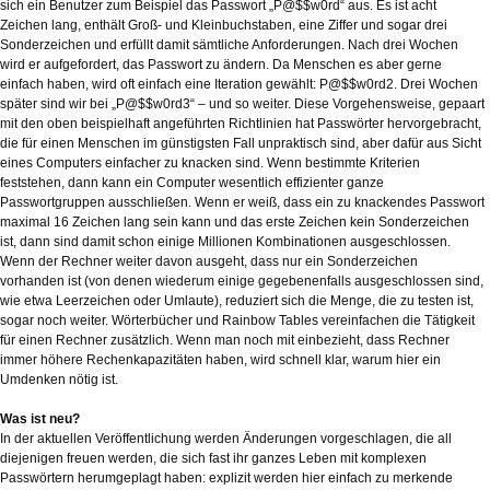
sich ein Benutzer zum Beispiel das Passwort „P@$$w0rd“ aus. Es ist acht
Zeichen lang, enthält Groß- und Kleinbuchstaben, eine Ziffer und sogar drei
Sonderzeichen und erfüllt damit sämtliche Anforderungen. Nach drei Wochen
wird er aufgefordert, das Passwort zu ändern. Da Menschen es aber gerne
einfach haben, wird oft einfach eine Iteration gewählt: P@$$w0rd2. Drei Wochen
später sind wir bei „P@$$w0rd3“ – und so weiter. Diese Vorgehensweise, gepaart
mit den oben beispielhaft angeführten Richtlinien hat Passwörter hervorgebracht,
die für einen Menschen im günstigsten Fall unpraktisch sind, aber dafür aus Sicht
eines Computers einfacher zu knacken sind. Wenn bestimmte Kriterien
feststehen, dann kann ein Computer wesentlich effizienter ganze
Passwortgruppen ausschließen. Wenn er weiß, dass ein zu knackendes Passwort
maximal 16 Zeichen lang sein kann und das erste Zeichen kein Sonderzeichen
ist, dann sind damit schon einige Millionen Kombinationen ausgeschlossen.
Wenn der Rechner weiter davon ausgeht, dass nur ein Sonderzeichen
vorhanden ist (von denen wiederum einige gegebenenfalls ausgeschlossen sind,
wie etwa Leerzeichen oder Umlaute), reduziert sich die Menge, die zu testen ist,
sogar noch weiter. Wörterbücher und Rainbow Tables vereinfachen die Tätigkeit
für einen Rechner zusätzlich. Wenn man noch mit einbezieht, dass Rechner
immer höhere Rechenkapazitäten haben, wird schnell klar, warum hier ein
Umdenken nötig ist.
Was ist neu?
In der aktuellen Veröffentlichung werden Änderungen vorgeschlagen, die all
diejenigen freuen werden, die sich fast ihr ganzes Leben mit komplexen
Passwörtern herumgeplagt haben: explizit werden hier einfach zu merkende