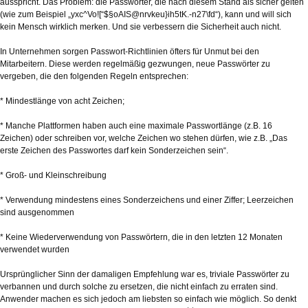
ausspricht. Das Problem: die Passwörter, die nach diesem Stand als sicher gelten
(wie zum Beispiel „yxc^Vo![“$§oAIS@nrvkeu}ih5tK.-n27\fd“), kann und will sich
kein Mensch wirklich merken. Und sie verbessern die Sicherheit auch nicht.
In Unternehmen sorgen Passwort-Richtlinien öfters für Unmut bei den
Mitarbeitern. Diese werden regelmäßig gezwungen, neue Passwörter zu
vergeben, die den folgenden Regeln entsprechen:
* Mindestlänge von acht Zeichen;
* Manche Plattformen haben auch eine maximale Passwortlänge (z.B. 16
Zeichen) oder schreiben vor, welche Zeichen wo stehen dürfen, wie z.B. „Das
erste Zeichen des Passwortes darf kein Sonderzeichen sein“.
* Groß- und Kleinschreibung
* Verwendung mindestens eines Sonderzeichens und einer Ziffer; Leerzeichen
sind ausgenommen
* Keine Wiederverwendung von Passwörtern, die in den letzten 12 Monaten
verwendet wurden
Ursprünglicher Sinn der damaligen Empfehlung war es, triviale Passwörter zu
verbannen und durch solche zu ersetzen, die nicht einfach zu erraten sind.
Anwender machen es sich jedoch am liebsten so einfach wie möglich. So denkt