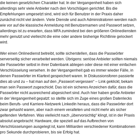
die keinen gesetzlichen Charakter hat. In der Vergangenheit haben sich
allerdings sehr viele Anbieter nach den Vorschlägen gerichtet. Bis die
Empfehlungen umgesetzt sind, wird sich für Benutzer in der Praxis daher
zunächst nicht viel ändern. Viele Dienste und auch Administratoren werden nach
wie vor auf die klassische Anmeldung mit Benutzernamen und Passwort setzen,
allerdings ist zu erwarten, dass MFA zumindest bei den größeren Onlinediensten
mehr genutzt und vielleicht die eine oder andere bisherige Richtlinie gelockert
wird.
Wer einen Onlinedienst betreibt, sollte sicherstellen, dass die Passwörter
serverseitig sicher verarbeitet werden. Übrigens: seriöse Anbieter sollten niemals
die Passwörter selbst in ihrer Datenbank ablegen oder diese mit einer einfachen
Verschlüsselung versehen. In der Vergangenheit gab es immer wieder Fälle, in
denen Passwörter im Klartext gespeichert waren. In Diskussionsforen passierte
dies ab und zu – hat man auf den „Passwort vergessen“ – Link geklickt, bekam
man sein Passwort zugeschickt. Das ist ein sicheres Anzeichen dafür, dass die
Passwörter nicht ausreichend abgesichert sind. Auch hier haben große Anbieter
in der Vergangenheit gepatzt: so stellte sich im Zuge eines großen Datenlecks
beim Berufs- und Karriere-Netzwerk LinkedIn heraus, dass die Passwörter dort
zwar gehasht waren, aber nach einem veralteten und nicht mehr als sicher
geltenden Verfahren. Was vielleicht nach „übervorsichtig“ klingt, ist in der Praxis
absolut angebracht: Hardware, die speziell auf das Aufbrechen von
Verschlüsselungen ausgelegt ist, kann Milliarden verschiedener Kombinationen
pro Sekunde durchprobieren, bis sie Erfolg hat.