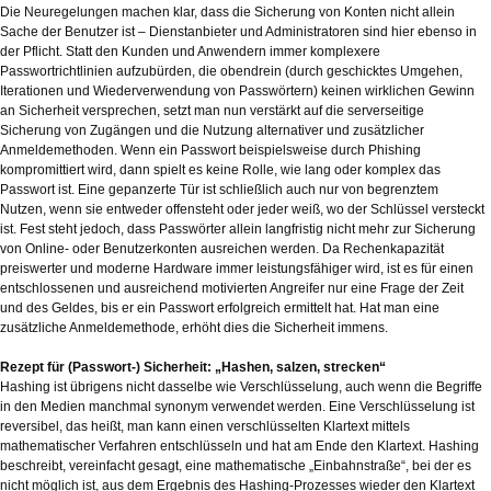
Die Neuregelungen machen klar, dass die Sicherung von Konten nicht allein
Sache der Benutzer ist – Dienstanbieter und Administratoren sind hier ebenso in
der Pflicht. Statt den Kunden und Anwendern immer komplexere
Passwortrichtlinien aufzubürden, die obendrein (durch geschicktes Umgehen,
Iterationen und Wiederverwendung von Passwörtern) keinen wirklichen Gewinn
an Sicherheit versprechen, setzt man nun verstärkt auf die serverseitige
Sicherung von Zugängen und die Nutzung alternativer und zusätzlicher
Anmeldemethoden. Wenn ein Passwort beispielsweise durch Phishing
kompromittiert wird, dann spielt es keine Rolle, wie lang oder komplex das
Passwort ist. Eine gepanzerte Tür ist schließlich auch nur von begrenztem
Nutzen, wenn sie entweder offensteht oder jeder weiß, wo der Schlüssel versteckt
ist. Fest steht jedoch, dass Passwörter allein langfristig nicht mehr zur Sicherung
von Online- oder Benutzerkonten ausreichen werden. Da Rechenkapazität
preiswerter und moderne Hardware immer leistungsfähiger wird, ist es für einen
entschlossenen und ausreichend motivierten Angreifer nur eine Frage der Zeit
und des Geldes, bis er ein Passwort erfolgreich ermittelt hat. Hat man eine
zusätzliche Anmeldemethode, erhöht dies die Sicherheit immens.
Rezept für (Passwort-) Sicherheit: „Hashen, salzen, strecken“
Hashing ist übrigens nicht dasselbe wie Verschlüsselung, auch wenn die Begriffe
in den Medien manchmal synonym verwendet werden. Eine Verschlüsselung ist
reversibel, das heißt, man kann einen verschlüsselten Klartext mittels
mathematischer Verfahren entschlüsseln und hat am Ende den Klartext. Hashing
beschreibt, vereinfacht gesagt, eine mathematische „Einbahnstraße“, bei der es
nicht möglich ist, aus dem Ergebnis des Hashing-Prozesses wieder den Klartext