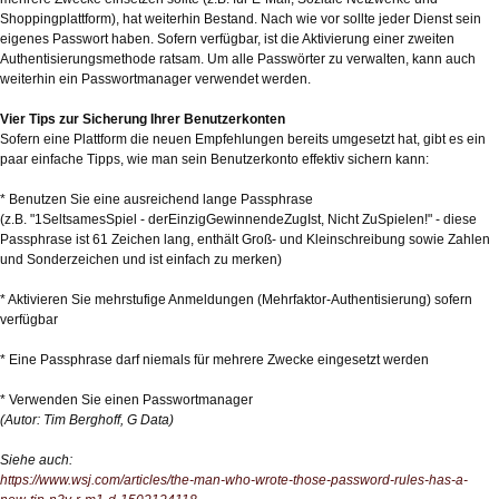
Shoppingplattform), hat weiterhin Bestand. Nach wie vor sollte jeder Dienst sein
eigenes Passwort haben. Sofern verfügbar, ist die Aktivierung einer zweiten
Authentisierungsmethode ratsam. Um alle Passwörter zu verwalten, kann auch
weiterhin ein Passwortmanager verwendet werden.
Vier Tips zur Sicherung Ihrer Benutzerkonten
Sofern eine Plattform die neuen Empfehlungen bereits umgesetzt hat, gibt es ein
paar einfache Tipps, wie man sein Benutzerkonto effektiv sichern kann:
* Benutzen Sie eine ausreichend lange Passphrase
(z.B. "1SeltsamesSpiel - derEinzigGewinnendeZugIst, Nicht ZuSpielen!" - diese
Passphrase ist 61 Zeichen lang, enthält Groß- und Kleinschreibung sowie Zahlen
und Sonderzeichen und ist einfach zu merken)
* Aktivieren Sie mehrstufige Anmeldungen (Mehrfaktor-Authentisierung) sofern
verfügbar
* Eine Passphrase darf niemals für mehrere Zwecke eingesetzt werden
* Verwenden Sie einen Passwortmanager
(Autor: Tim Berghoff, G Data)
Siehe auch:
https://www.wsj.com/articles/the-man-who-wrote-those-password-rules-has-a-