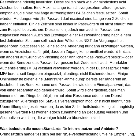
Passwörter eindeutig favorisiert. Diese sollten nach wie vor mindestens acht
Zeichen beinhalten. Eine Maximallänge ist nicht vorgesehen, allerdings wird
empfohlen, die Maximallänge auf wenigstens 64 Zeichen festzusetzen. Somit
würden Meldungen wie „Ihr Passwort darf maximal eine Länge von X Zeichen
haben“ entfallen. Einige Zeichen sind bisher in Passwörtern oft nicht erlaubt, wie
zum Beispiel Leerzeichen. Diese sollen jedoch nun auch in Passwörtern
zugelassen werden. Auch das Erzwingen einer Passwortänderung nach einem
fest definierten Zeitraum soll nach dem Willen des NIST der Vergangenheit
angehören. Stattdessen soll eine solche Änderung nur dann erzwungen werden,
wenn es Anzeichen dafür gibt, dass ein Zugang kompromittiert wurde, d.h. dass
ein anderer auf Grund von Phishing oder Ähnlichem das Passwort besitzt – oder
wenn der Benutzer das Passwort vergessen hat. Zudem soll auch Mehrfaktor-
Authentisierung (MFA) verstärkt verwendet werden. In der Businesspraxis wird
MFA bereits seit längerem eingesetzt, allerdings nicht flächendeckend. Einige
Onlinedienste bieten eine „Mehrstufen-Anmeldung“ bereits seit längerem an,
bestehend aus Benutzername und Passwort sowie einem Einmalpasswort, das
von einer separaten App generiert wird. Somit wird sichergestellt, dass man
immer mehrere Dinge benötigt, um auf eine Ressource oder einen Dienst
zuzugreifen. Allerdings soll SMS als Versandoption möglichst nicht mehr für die
Übermittlung eingesetzt werden, da es hier Sicherheitsbedenken gibt. Langfristig
gesehen werden Passwörter jedoch zunehmend an Bedeutung verlieren und
Alternativen weichen, die weniger leicht zu überwinden sind.
Was bedeuten die neuen Standards für Internetnutzer und Anbieter?
Grundsätzlich handelt es sich bei der NIST-Veröffentlichung um eine Empfehlung,