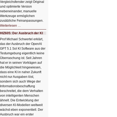
Vergleichsfenster zeigt Original
und optimierte Version
nebeneinander, manuelle
Werkzeuge ermöglichen
zusätzliche Feinanpassungen.
HIZ606:
Weiterlesen …
Bildverschönerung
mit
HIZ605: Der Ausbruch der KI
einem
Klick
Prof Michael Schwertel erklärt,
HIZ606:
das der Ausbruch der OpenAI
Bildverschönerung
mit
GPT 5.1 Sol KI Software aus der
einem
Testumgebung eigentlich keine
Klick
Überraschung ist. Seit Jahren
hat er in seinen Vorträgen auf
die Möglichkeit hingewiesen,
dass eine KI in naher Zukunft
nicht nur Ausgaben löst,
sondern sich auch Wege der
Informationsbeschaffung
beschreitet, die dem Verhalten
von intelligenten Menschen
ähnelt. Die Entwicklung der
diversen KI-Modellen weltweit
wächst eben exponentiell. Der
Ausbruch war ein erster