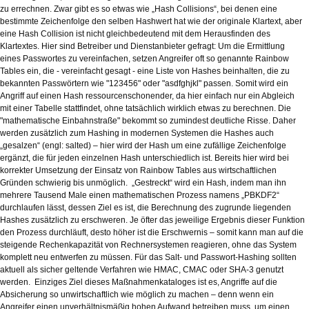
zu errechnen. Zwar gibt es so etwas wie „Hash Collisions“, bei denen eine
bestimmte Zeichenfolge den selben Hashwert hat wie der originale Klartext, aber
eine Hash Collision ist nicht gleichbedeutend mit dem Herausfinden des
Klartextes. Hier sind Betreiber und Dienstanbieter gefragt: Um die Ermittlung
eines Passwortes zu vereinfachen, setzen Angreifer oft so genannte Rainbow
Tables ein, die - vereinfacht gesagt - eine Liste von Hashes beinhalten, die zu
bekannten Passwörtern wie "123456" oder "asdfghjkl" passen. Somit wird ein
Angriff auf einen Hash ressourcenschonender, da hier einfach nur ein Abgleich
mit einer Tabelle stattfindet, ohne tatsächlich wirklich etwas zu berechnen. Die
"mathematische Einbahnstraße" bekommt so zumindest deutliche Risse. Daher
werden zusätzlich zum Hashing in modernen Systemen die Hashes auch
„gesalzen“ (engl: salted) – hier wird der Hash um eine zufällige Zeichenfolge
ergänzt, die für jeden einzelnen Hash unterschiedlich ist. Bereits hier wird bei
korrekter Umsetzung der Einsatz von Rainbow Tables aus wirtschaftlichen
Gründen schwierig bis unmöglich. „Gestreckt“ wird ein Hash, indem man ihn
mehrere Tausend Male einen mathematischen Prozess namens „PBKDF2“
durchlaufen lässt, dessen Ziel es ist, die Berechnung des zugrunde liegenden
Hashes zusätzlich zu erschweren. Je öfter das jeweilige Ergebnis dieser Funktion
den Prozess durchläuft, desto höher ist die Erschwernis – somit kann man auf die
steigende Rechenkapazität von Rechnersystemen reagieren, ohne das System
komplett neu entwerfen zu müssen. Für das Salt- und Passwort-Hashing sollten
aktuell als sicher geltende Verfahren wie HMAC, CMAC oder SHA-3 genutzt
werden. Einziges Ziel dieses Maßnahmenkataloges ist es, Angriffe auf die
Absicherung so unwirtschaftlich wie möglich zu machen – denn wenn ein
Angreifer einen unverhältnismäßig hohen Aufwand betreiben muss, um einen