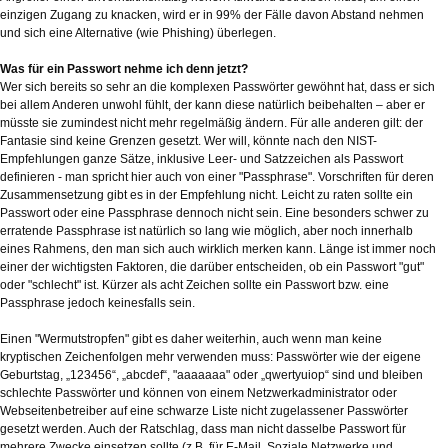
einzigen Zugang zu knacken, wird er in 99% der Fälle davon Abstand nehmen
und sich eine Alternative (wie Phishing) überlegen.
Was für ein Passwort nehme ich denn jetzt?
Wer sich bereits so sehr an die komplexen Passwörter gewöhnt hat, dass er sich
bei allem Anderen unwohl fühlt, der kann diese natürlich beibehalten – aber er
müsste sie zumindest nicht mehr regelmäßig ändern. Für alle anderen gilt: der
Fantasie sind keine Grenzen gesetzt. Wer will, könnte nach den NIST-
Empfehlungen ganze Sätze, inklusive Leer- und Satzzeichen als Passwort
definieren - man spricht hier auch von einer "Passphrase". Vorschriften für deren
Zusammensetzung gibt es in der Empfehlung nicht. Leicht zu raten sollte ein
Passwort oder eine Passphrase dennoch nicht sein. Eine besonders schwer zu
erratende Passphrase ist natürlich so lang wie möglich, aber noch innerhalb
eines Rahmens, den man sich auch wirklich merken kann. Länge ist immer noch
einer der wichtigsten Faktoren, die darüber entscheiden, ob ein Passwort "gut"
oder "schlecht" ist. Kürzer als acht Zeichen sollte ein Passwort bzw. eine
Passphrase jedoch keinesfalls sein.
Einen "Wermutstropfen" gibt es daher weiterhin, auch wenn man keine
kryptischen Zeichenfolgen mehr verwenden muss: Passwörter wie der eigene
Geburtstag, „123456“, „abcdef“, "aaaaaaa" oder „qwertyuiop“ sind und bleiben
schlechte Passwörter und können von einem Netzwerkadministrator oder
Webseitenbetreiber auf eine schwarze Liste nicht zugelassener Passwörter
gesetzt werden. Auch der Ratschlag, dass man nicht dasselbe Passwort für
mehrere Zwecke einsetzen sollte (z.B. für E-Mail, Soziale Netzwerke und