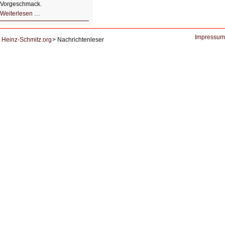
Vorgeschmack.
HIZ605:
Weiterlesen …
Der
Ausbruch
der
KI
Impressum
Heinz-Schmitz.org
Nachrichtenleser