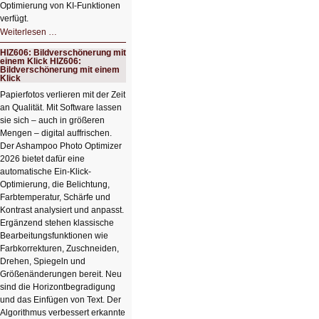
Optimierung von KI-Funktionen
verfügt.
HIZ607:
Weiterlesen …
Schicker
kompakter
HIZ606: Bildverschönerung mit
Rechenturbo
einem Klick HIZ606:
Bildverschönerung mit einem
Klick
Papierfotos verlieren mit der Zeit
an Qualität. Mit Software lassen
sie sich – auch in größeren
Mengen – digital auffrischen.
Der Ashampoo Photo Optimizer
2026 bietet dafür eine
automatische Ein-Klick-
Optimierung, die Belichtung,
Farbtemperatur, Schärfe und
Kontrast analysiert und anpasst.
Ergänzend stehen klassische
Bearbeitungsfunktionen wie
Farbkorrekturen, Zuschneiden,
Drehen, Spiegeln und
Größenänderungen bereit. Neu
sind die Horizontbegradigung
und das Einfügen von Text. Der
Algorithmus verbessert erkannte