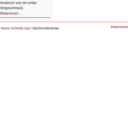
Ausbruch war ein erster
Vorgeschmack.
HIZ605:
Weiterlesen …
Der
Ausbruch
der
KI
Impressum
Heinz-Schmitz.org
Nachrichtenleser