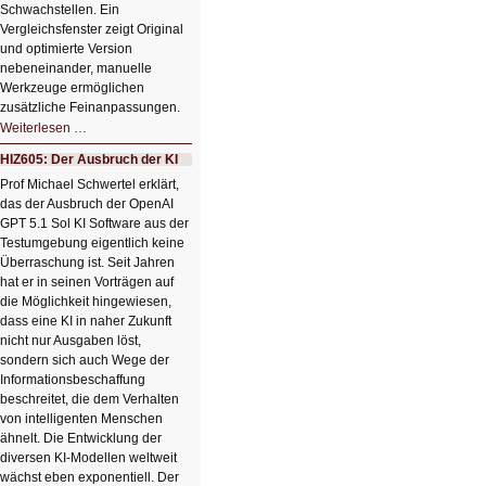
Schwachstellen. Ein
Vergleichsfenster zeigt Original
und optimierte Version
nebeneinander, manuelle
Werkzeuge ermöglichen
zusätzliche Feinanpassungen.
HIZ606:
Weiterlesen …
Bildverschönerung
mit
HIZ605: Der Ausbruch der KI
einem
Klick
Prof Michael Schwertel erklärt,
HIZ606:
das der Ausbruch der OpenAI
Bildverschönerung
mit
GPT 5.1 Sol KI Software aus der
einem
Testumgebung eigentlich keine
Klick
Überraschung ist. Seit Jahren
hat er in seinen Vorträgen auf
die Möglichkeit hingewiesen,
dass eine KI in naher Zukunft
nicht nur Ausgaben löst,
sondern sich auch Wege der
Informationsbeschaffung
beschreitet, die dem Verhalten
von intelligenten Menschen
ähnelt. Die Entwicklung der
diversen KI-Modellen weltweit
wächst eben exponentiell. Der