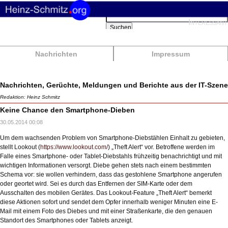
Suchbegriffe
Interessant
Suchen
Nachrichten
Impressum
Nachrichten, Gerüchte, Meldungen und Berichte aus der IT-Szene
Redaktion: Heinz Schmitz
Keine Chance den Smartphone-Dieben
30.05.2014 00:08
Um dem wachsenden Problem von Smartphone-Diebstählen Einhalt zu gebieten,
stellt Lookout (
https://www.lookout.com/
) „Theft Alert“ vor. Betroffene werden im
Falle eines Smartphone- oder Tablet-Diebstahls frühzeitig benachrichtigt und mit
wichtigen Informationen versorgt. Diebe gehen stets nach einem bestimmten
Schema vor: sie wollen verhindern, dass das gestohlene Smartphone angerufen
oder geortet wird. Sei es durch das Entfernen der SIM-Karte oder dem
Ausschalten des mobilen Gerätes. Das Lookout-Feature „Theft Alert“ bemerkt
diese Aktionen sofort und sendet dem Opfer innerhalb weniger Minuten eine E-
Mail mit einem Foto des Diebes und mit einer Straßenkarte, die den genauen
Standort des Smartphones oder Tablets anzeigt.