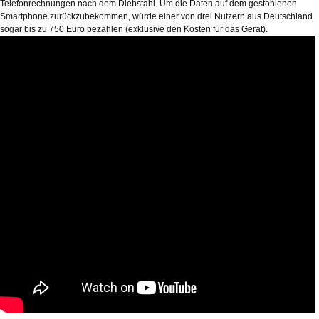
Telefonrechnungen nach dem Diebstahl. Um die Daten auf dem gestohlenen
Smartphone zurückzubekommen, würde einer von drei Nutzern aus Deutschland
sogar bis zu 750 Euro bezahlen (exklusive den Kosten für das Gerät).