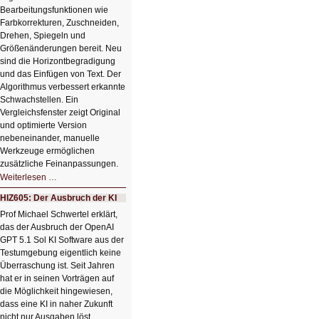
Bearbeitungsfunktionen wie
Farbkorrekturen, Zuschneiden,
Drehen, Spiegeln und
Größenänderungen bereit. Neu
sind die Horizontbegradigung
und das Einfügen von Text. Der
Algorithmus verbessert erkannte
Schwachstellen. Ein
Vergleichsfenster zeigt Original
und optimierte Version
nebeneinander, manuelle
Werkzeuge ermöglichen
zusätzliche Feinanpassungen.
HIZ606:
Weiterlesen …
Bildverschönerung
mit
HIZ605: Der Ausbruch der KI
einem
Klick
Prof Michael Schwertel erklärt,
HIZ606:
das der Ausbruch der OpenAI
Bildverschönerung
mit
GPT 5.1 Sol KI Software aus der
einem
Testumgebung eigentlich keine
Klick
Überraschung ist. Seit Jahren
hat er in seinen Vorträgen auf
die Möglichkeit hingewiesen,
dass eine KI in naher Zukunft
nicht nur Ausgaben löst,