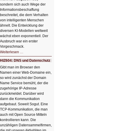
sondern sich auch Wege der
Informationsbeschaffung
beschreitet, die dem Verhalten
von intelligenten Menschen
ähnelt. Die Entwicklung der
diversen KI-Modellen weltweit
wächst eben exponentiell. Der
Ausbruch war ein erster
Vorgeschmack.
HIZ605:
Weiterlesen …
Der
Ausbruch
HIZ604: DNS und Datenschutz
der
KI
Gibt man im Browser den
Namen einer Web-Domaine ein,
so wird zunächst der Domain
Name Service bemüht, der die
zugehörige IP-Adresse
zurückmeldet. Darüber wird
dann die Kommunikation
aufgebaut. Soweit Sogut. Eine
TCP-Kommunikation, die man
auch mit Open Source Mitteln
kontrollieren kann. Die
unzähligen Datensammelfirmen,
die mit unseren Aktivitäten im