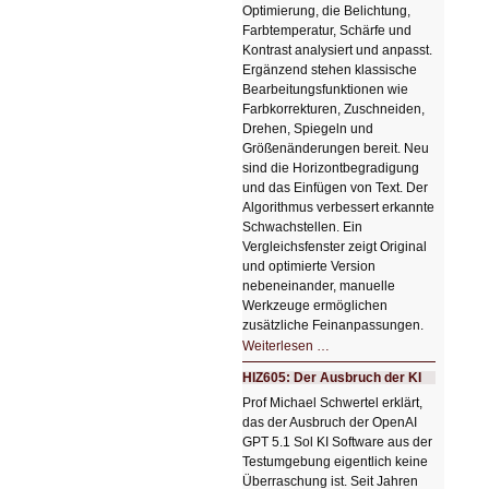
Optimierung, die Belichtung,
Farbtemperatur, Schärfe und
Kontrast analysiert und anpasst.
Ergänzend stehen klassische
Bearbeitungsfunktionen wie
Farbkorrekturen, Zuschneiden,
Drehen, Spiegeln und
Größenänderungen bereit. Neu
sind die Horizontbegradigung
und das Einfügen von Text. Der
Algorithmus verbessert erkannte
Schwachstellen. Ein
Vergleichsfenster zeigt Original
und optimierte Version
nebeneinander, manuelle
Werkzeuge ermöglichen
zusätzliche Feinanpassungen.
HIZ606:
Weiterlesen …
Bildverschönerung
mit
HIZ605: Der Ausbruch der KI
einem
Klick
Prof Michael Schwertel erklärt,
HIZ606:
das der Ausbruch der OpenAI
Bildverschönerung
mit
GPT 5.1 Sol KI Software aus der
einem
Testumgebung eigentlich keine
Klick
Überraschung ist. Seit Jahren