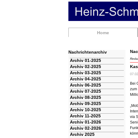
Navigation
Home
überspringen
Nac
Nachrichtenarchiv
Redak
Navigation
Archiv 01-2025
überspringen
Archiv 02-2025
Kas
Archiv 03-2025
07.0
Archiv 04-2025
Bei 
Archiv 06-2025
zum 
Archiv 07-2025
Mill
Archiv 08-2025
Archiv 09-2025
„Mob
Archiv 10-2025
Inte
Archiv 11-2025
via 
Archiv 01-2026
Seni
Archiv 02-2026
Funk
könn
Archiv 2025