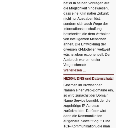
hat er in seinen Vorträgen auf
die Möglichkeit hingewiesen,
dass eine KI in naher Zukunft
nicht nur Ausgaben löst,
sondern sich auch Wege der
Informationsbeschaffung
beschreitet, die dem Verhalten
von intelligenten Menschen
ähnelt. Die Entwicklung der
diversen KI-Modellen weltweit
wächst eben exponentiell. Der
Ausbruch war ein erster
Vorgeschmack.
HIZ605:
Weiterlesen …
Der
Ausbruch
HIZ604: DNS und Datenschutz
der
KI
Gibt man im Browser den
Namen einer Web-Domaine ein,
so wird zunächst der Domain
Name Service bemüht, der die
zugehörige IP-Adresse
zurückmeldet. Darüber wird
dann die Kommunikation
aufgebaut. Soweit Sogut. Eine
TCP-Kommunikation, die man