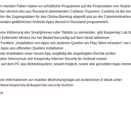
en meisten Fällen haben es schädliche Programme auf die Finanzdaten von Nutzer
len Version des aus Russland stammenden Carberp-Trojaners. Carberp ist die mob
her die Zugangsdaten für das Online-Banking abgreift und an die Cyberkriminellen
meisten gefährlichen Android-Apps derzeit in Russland programmiert.
ine Infizierung des Smartphones oder Tablets zu vermeiden, gibt Kaspersky Lab N
 Entwickler-Modus nur bei Bedarf kurzzeitig auf dem Gerät aktivieren
 Funktion „Installation von Apps von anderen Quellen als Play Store erlauben“ nur
 Apps aus offiziellen Quellen installieren
 der Installation einer neuen App sorgfältig die angefragten Rechte prüfen
ilen Virenschutz wie Kaspersky Internet Security for Android nutzen
 auf dem PC das Betriebssystem, soweit möglich, sowie alle genutzten Apps immer
ere Informationen zur mobilen Bedrohungslage als kostenloses E-Book unter:
://www.kaspersky.de/kaspersky-security-bulletin
ck