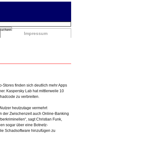
chbegriffe
Suchen
Impressum
p-Stores finden sich deutlich mehr Apps
er. Kaspersky Lab hat mittlerweile 10
hadcode zu verbreiten.
Nutzer heutzutage vermehrt
in der Zwischenzeit auch Online-Banking
erkriminellen“, sagt Christian Funk,
gen sogar über eine Botnetz-
 die Schadsoftware hinzufügen zu