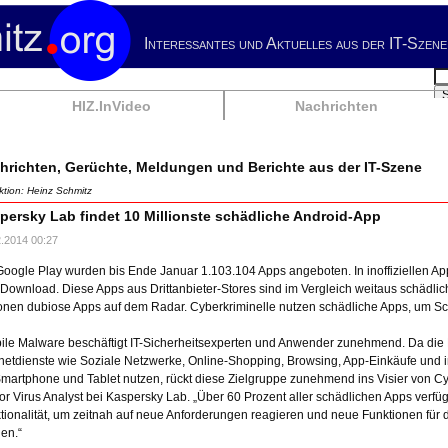
Interessantes und Aktuelles aus der IT-Szene
Su
HIZ.InVideo
Nachrichten
hrichten, Gerüchte, Meldungen und Berichte aus der IT-Szene
tion: Heinz Schmitz
persky Lab findet 10 Millionste schädliche Android-App
2.2014 00:27
Google Play wurden bis Ende Januar 1.103.104 Apps angeboten. In inoffiziellen Ap
Download. Diese Apps aus Drittanbieter-Stores sind im Vergleich weitaus schädlich
ionen dubiose Apps auf dem Radar. Cyberkriminelle nutzen schädliche Apps, um Sc
ile Malware beschäftigt IT-Sicherheitsexperten und Anwender zunehmend. Da die 
rnetdienste wie Soziale Netzwerke, Online-Shopping, Browsing, App-Einkäufe und 
Smartphone und Tablet nutzen, rückt diese Zielgruppe zunehmend ins Visier von Cyb
or Virus Analyst bei Kaspersky Lab. „Über 60 Prozent aller schädlichen Apps verfü
tionalität, um zeitnah auf neue Anforderungen reagieren und neue Funktionen für
en.“