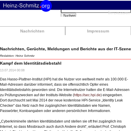
Suchbegriffe
Interessant
Suchen
Nachrichten
Impressum
Nachrichten, Gerüchte, Meldungen und Berichte aus der IT-Szene
Redaktion: Heinz Schmitz
Kampf dem Identitätsdiebstahl
13.07.2014 00:08
Das Hasso-Plattner-Institut (HPI) hat die Nutzer von weltweit mehr als 100.000 E-
Mail-Adressen darüber informiert, dass sie offensichtlich Opfer eines
Identitätsdiebstahls geworden sind. Die Internetnutzer hatten die E-Mail-Adressen
zu Prüfungszwecken auf der Instituts-Website (
https://sec.hpi.de
) eingegeben.
Dort durchsucht seit Mai 2014 der neue kostenlose HPI-Service „Identity Leak
Checker“ das Netz nach frei zugänglichen Identitätsdaten wie Namen,
Passwörter, Kontoangaben oder anderen persönlichen Informationen.
„Cyberkriminelle stehlen Identitätsdaten und stellen sie oft frei zugänglich ins
Internet, so dass Missbrauch auch durch Andere droht“, erläutert Prof. Christoph