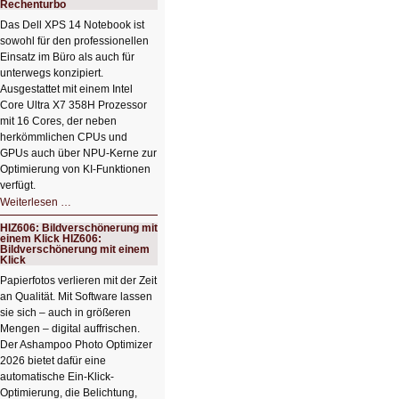
Rechenturbo
Das Dell XPS 14 Notebook ist
sowohl für den professionellen
Einsatz im Büro als auch für
unterwegs konzipiert.
Ausgestattet mit einem Intel
Core Ultra X7 358H Prozessor
mit 16 Cores, der neben
herkömmlichen CPUs und
GPUs auch über NPU-Kerne zur
Optimierung von KI-Funktionen
verfügt.
HIZ607:
Weiterlesen …
Schicker
kompakter
HIZ606: Bildverschönerung mit
Rechenturbo
einem Klick HIZ606:
Bildverschönerung mit einem
Klick
Papierfotos verlieren mit der Zeit
an Qualität. Mit Software lassen
sie sich – auch in größeren
Mengen – digital auffrischen.
Der Ashampoo Photo Optimizer
2026 bietet dafür eine
automatische Ein-Klick-
Optimierung, die Belichtung,