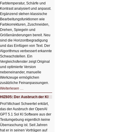
Farbtemperatur, Schärfe und
Kontrast analysiert und anpasst.
Ergänzend stehen klassische
Bearbeitungsfunktionen wie
Farbkorrekturen, Zuschneiden,
Drehen, Spiegeln und
Größenänderungen bereit. Neu
sind die Horizontbegradigung
und das Einfügen von Text. Der
Algorithmus verbessert erkannte
Schwachstellen. Ein
Vergleichsfenster zeigt Original
und optimierte Version
nebeneinander, manuelle
Werkzeuge ermöglichen
zusätzliche Feinanpassungen.
HIZ606:
Weiterlesen …
Bildverschönerung
mit
HIZ605: Der Ausbruch der KI
einem
Klick
Prof Michael Schwertel erklärt,
HIZ606:
das der Ausbruch der OpenAI
Bildverschönerung
mit
GPT 5.1 Sol KI Software aus der
einem
Testumgebung eigentlich keine
Klick
Überraschung ist. Seit Jahren
hat er in seinen Vorträgen auf