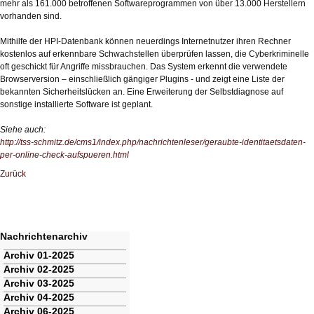
mehr als 161.000 betroffenen Softwareprogrammen von über 13.000 Herstellern
vorhanden sind.
Mithilfe der HPI-Datenbank können neuerdings Internetnutzer ihren Rechner
kostenlos auf erkennbare Schwachstellen überprüfen lassen, die Cyberkriminelle
oft geschickt für Angriffe missbrauchen. Das System erkennt die verwendete
Browserversion – einschließlich gängiger Plugins - und zeigt eine Liste der
bekannten Sicherheitslücken an. Eine Erweiterung der Selbstdiagnose auf
sonstige installierte Software ist geplant.
Siehe auch:
http://tss-schmitz.de/cms1/index.php/nachrichtenleser/geraubte-identitaetsdaten-
per-online-check-aufspueren.html
Zurück
Nachrichtenarchiv
Navigation
Archiv 01-2025
überspringen
Archiv 02-2025
Archiv 03-2025
Archiv 04-2025
Archiv 06-2025