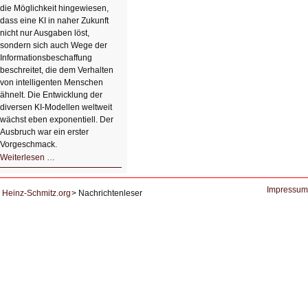
die Möglichkeit hingewiesen,
dass eine KI in naher Zukunft
nicht nur Ausgaben löst,
sondern sich auch Wege der
Informationsbeschaffung
beschreitet, die dem Verhalten
von intelligenten Menschen
ähnelt. Die Entwicklung der
diversen KI-Modellen weltweit
wächst eben exponentiell. Der
Ausbruch war ein erster
Vorgeschmack.
HIZ605:
Weiterlesen …
Der
Ausbruch
der
KI
Impressum
Heinz-Schmitz.org
Nachrichtenleser