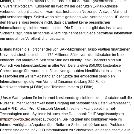
Meinel, Direktor des Hasso-Plattner-Instituts für Softwaresystemtechnik an der
Universität Potsdam. Kursieren im Web mit der geprüften E-Mail-Adresse
verbundene Identitätsdaten, warnt das Institut den Nutzer per Antwort-Mail und
gibt Verhaltenstipps. Selbst wenn nichts gefunden wird, verbindet das HPI damit
den Hinweis, dies bedeute nicht, dass garantiert keine persönlichen
Informationen gestohlen worden seien. Die Daten selbst gibt das Institut aus
Sicherheitsgründen nicht preis. Allerdings nennt es für jede betroffene Information
ein ungefähres Veröffentlichungsdatum.
Bislang haben die Forscher des von SAP-Mitgründer Hasso Plattner finanzierten
Universitätsinstituts mehr als 172 Millionen Sätze von Identitätsdaten im Netz
entdeckt und analysiert. Seit dem Start des Identity Leak Checkers sind auf
Wunsch von Internetznutzern in aller Welt bereits etwa 850.000 kostenlose
Checks ausgeführt worden. In Fällen von geraubten Identitätsdaten stehen
Passwörter mit weitem Abstand an der Spitze der entdeckten sensiblen
Informationen, gefolgt von Vor- und Zunamen (bislang 255 Fälle),
Kreditkartendaten (4 Fälle) und Telefonnummern (3 Fälle).
„Unser Warnsystem für im Internet kursierende gestohlene Identitätsdaten soll die
Nutzer zu mehr Achtsamkeit beim Umgang mit persönlichen Daten veranlassen“,
sagt HPI-Direktor Prof. Christoph Meinel. In seinem Fachgebiet Internet-
Technologien und –Systeme ist auch eine Datenbank für IT-Angriffsanalysen
(
https://hpi-vdb.de
) aufgebaut worden. Sie integriert und kombiniert viele im
Internet verfügbare Angaben über Software-Sicherheitslücken und -Probleme.
Derzeit sind dort gut 62.000 Informationen zu Schwachstellen gespeichert, die in