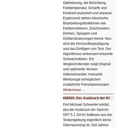
Optimierung, die Belichtung,
Farbtemperatur, Schärfe und
Kontrast analysiert und anpasst.
Ergänzend stehen klassische
Bearbeitungsfunktionen wie
Farbkorrekturen, Zuschneiden,
Drehen, Spiegeln und
Größenänderungen bereit. Neu
sind die Horizontbegradigung
und das Einfügen von Text. Der
Algorithmus verbessert erkannte
Schwachstellen. Ein
Vergleichsfenster zeigt Original
und optimierte Version
nebeneinander, manuelle
Werkzeuge ermöglichen
zusätzliche Feinanpassungen.
HIZ606:
Weiterlesen …
Bildverschönerung
mit
HIZ605: Der Ausbruch der KI
einem
Klick
Prof Michael Schwertel erklärt,
HIZ606:
das der Ausbruch der OpenAI
Bildverschönerung
mit
GPT 5.1 Sol KI Software aus der
einem
Testumgebung eigentlich keine
Klick
Überraschung ist. Seit Jahren