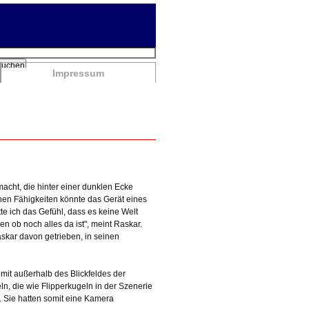
chbegriffe
Suchen
Impressum
acht, die hinter einer dunklen Ecke
einen Fähigkeiten könnte das Gerät eines
e ich das Gefühl, dass es keine Welt
en ob noch alles da ist", meint Raskar.
kar davon getrieben, in seinen
mit außerhalb des Blickfeldes der
n, die wie Flipperkugeln in der Szenerie
. Sie hatten somit eine Kamera