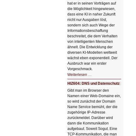
hat er in seinen Vorträgen auf
die Möglichkeit hingewiesen,
dass eine KI in naher Zukunft
nicht nur Ausgaben löst,
sondern sich auch Wege der
Informationsbeschaffung
beschreitet, die dem Verhalten
von intelligenten Menschen
ähnelt. Die Entwicklung der
diversen KI-Modellen weltweit
wächst eben exponentiell. Der
Ausbruch war ein erster
Vorgeschmack.
HIZ605:
Weiterlesen …
Der
Ausbruch
HIZ604: DNS und Datenschutz
der
KI
Gibt man im Browser den
Namen einer Web-Domaine ein,
so wird zunächst der Domain
Name Service bemüht, der die
zugehörige IP-Adresse
zurückmeldet. Darüber wird
dann die Kommunikation
aufgebaut. Soweit Sogut. Eine
TCP-Kommunikation, die man