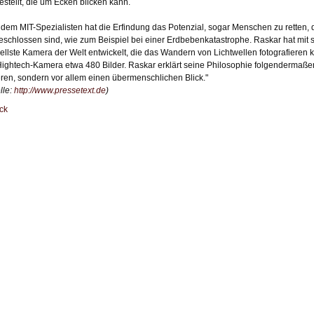
estellt, die um Ecken blicken kann.
 dem MIT-Spezialisten hat die Erfindung das Potenzial, sogar Menschen zu retten,
eschlossen sind, wie zum Beispiel bei einer Erdbebenkatastrophe. Raskar hat mit 
ellste Kamera der Welt entwickelt, die das Wandern von Lichtwellen fotografieren k
Hightech-Kamera etwa 480 Bilder. Raskar erklärt seine Philosophie folgendermaßen: 
eren, sondern vor allem einen übermenschlichen Blick."
lle:
http://www.pressetext.de
)
ck