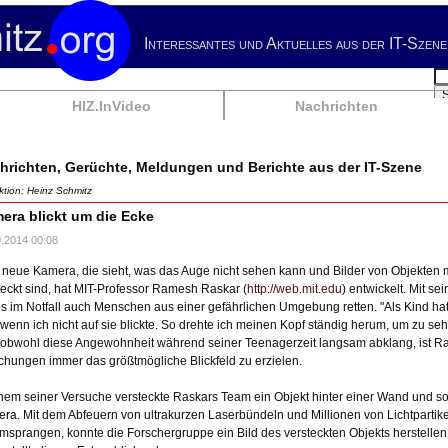
Interessantes und Aktuelles aus der IT-Szene
Su
HIZ.InVideo
Nachrichten
hrichten, Gerüchte, Meldungen und Berichte aus der IT-Szene
tion: Heinz Schmitz
era blickt um die Ecke
0.2014 00:08
 neue Kamera, die sieht, was das Auge nicht sehen kann und Bilder von Objekten m
teckt sind, hat MIT-Professor Ramesh Raskar (
http://web.mit.edu
) entwickelt. Mit s
s im Notfall auch Menschen aus einer gefährlichen Umgebung retten. "Als Kind hatt
, wenn ich nicht auf sie blickte. So drehte ich meinen Kopf ständig herum, um zu seh
obwohl diese Angewohnheit während seiner Teenagerzeit langsam abklang, ist Ras
chungen immer das größtmögliche Blickfeld zu erzielen.
inem seiner Versuche versteckte Raskars Team ein Objekt hinter einer Wand und so
ra. Mit dem Abfeuern von ultrakurzen Laserbündeln und Millionen von Lichtpartikel
msprangen, konnte die Forschergruppe ein Bild des versteckten Objekts herstellen