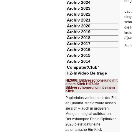
herg
Archiv 2024
Archiv 2023
Laut
Archiv 2022
eing
Archiv 2021
schn
Archiv 2020
die 
Archiv 2019
krei
Archiv 2018
(Que
Archiv 2017
Zurü
Archiv 2016
Archiv 2015
Archiv 2014
Computer:Club²
HIZ-InVideo Beiträge
HIZ606: Bildverschönerung mit
einem Klick HIZ606:
Bildverschönerung mit einem
Klick
Papierfotos verlieren mit der Zeit
an Qualität. Mit Software lassen
sie sich – auch in größeren
Mengen – digital auffrischen.
Der Ashampoo Photo Optimizer
2026 bietet dafür eine
automatische Ein-Klick-