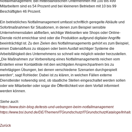
Notfallmanagement. Bei mittelständischen Unternehmen mit 100 bis 499
Mitarbeitern sind es 54 Prozent und bei kleineren Betrieben mit 10 bis 99
Beschäftigten 46 Prozent.
Ein betriebliches Notfallmanagement umfasst schriftlich geregelte Abläufe und
Sofortmaßnahmen für Situationen, in denen zum Beispiel sensible
Unternehmensdaten abfließen, wichtige Webseiten wie Shops oder Online-
Dienste nicht erreichbar sind oder die Produktion aufgrund digitaler Angriffe
beeinträchtigt ist. Zu den Zielen des Notfallmanagements gehört es zum Beispiel,
einen Datenabfluss zu stoppen oder beim Ausfall wichtiger Systeme die
Arbeitsfähigkeit des Unternehmens so schnell wie möglich wieder herzustellen.
„Die Maßnahmen zur Vorbereitung eines Notfallmanagements reichen vom
Erstellen einer Kontaktliste mit den wichtigsten Ansprechpartnern bis zu
mehrtägigen Übungen, bei denen verschiedene Szenarien durchgespielt
werden“, sagt Rohleder. Dabei ist zu klären, in welchen Fällen externe
Dienstleister notwendig sind, ob staatliche Stellen eingeschaltet werden sollen
oder wie Mitarbeiter oder sogar die Öffentlichkeit von dem Vorfall informiert
werden können.
Siehe auch:
https://www.dsin-blog.de/tests-und-uebungen-beim-notfallmanagement
https://www.bsi.bund.de/DE/Themen/ITGrundschutz/ITGrundschutzKataloge/Inh
Zurück