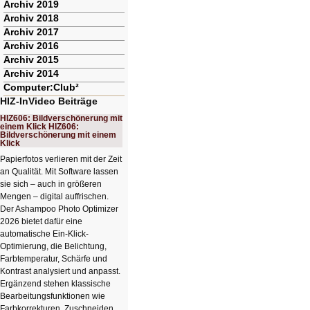
Archiv 2019
Archiv 2018
Archiv 2017
Archiv 2016
Archiv 2015
Archiv 2014
Computer:Club²
HIZ-InVideo Beiträge
HIZ606: Bildverschönerung mit
einem Klick HIZ606:
Bildverschönerung mit einem
Klick
Papierfotos verlieren mit der Zeit
an Qualität. Mit Software lassen
sie sich – auch in größeren
Mengen – digital auffrischen.
Der Ashampoo Photo Optimizer
2026 bietet dafür eine
automatische Ein-Klick-
Optimierung, die Belichtung,
Farbtemperatur, Schärfe und
Kontrast analysiert und anpasst.
Ergänzend stehen klassische
Bearbeitungsfunktionen wie
Farbkorrekturen, Zuschneiden,