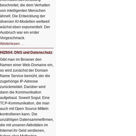
beschreitet, die dem Verhalten
von intelligenten Menschen
ähnelt. Die Entwicklung der
diversen KI-Modellen weltweit
wächst eben exponentiell. Der
Ausbruch war ein erster
Vorgeschmack.
HIZ605:
Weiterlesen …
Der
Ausbruch
HIZ604: DNS und Datenschutz
der
KI
Gibt man im Browser den
Namen einer Web-Domaine ein,
so wird zunächst der Domain
Name Service bemüht, der die
zugehörige IP-Adresse
zurückmeldet. Darüber wird
dann die Kommunikation
aufgebaut. Soweit Sogut. Eine
TCP-Kommunikation, die man
auch mit Open Source Mitteln
kontrollieren kann. Die
unzähligen Datensammelfirmen,
die mit unseren Aktivitäten im
Internet ihr Geld verdienen,