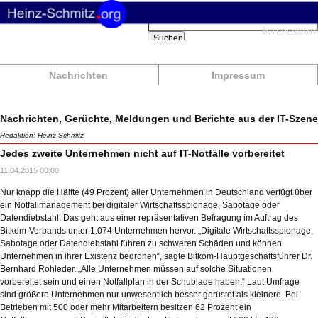
Suchbegriffe
Interessant
Suchen
Nachrichten
Impressum
Nachrichten, Gerüchte, Meldungen und Berichte aus der IT-Szene
Redaktion: Heinz Schmitz
Jedes zweite Unternehmen nicht auf IT-Notfälle vorbereitet
11.04.2015 00:00
Nur knapp die Hälfte (49 Prozent) aller Unternehmen in Deutschland verfügt über
ein Notfallmanagement bei digitaler Wirtschaftsspionage, Sabotage oder
Datendiebstahl. Das geht aus einer repräsentativen Befragung im Auftrag des
Bitkom-Verbands unter 1.074 Unternehmen hervor. „Digitale Wirtschaftsspionage,
Sabotage oder Datendiebstahl führen zu schweren Schäden und können
Unternehmen in ihrer Existenz bedrohen“, sagte Bitkom-Hauptgeschäftsführer Dr.
Bernhard Rohleder. „Alle Unternehmen müssen auf solche Situationen
vorbereitet sein und einen Notfallplan in der Schublade haben.“ Laut Umfrage
sind größere Unternehmen nur unwesentlich besser gerüstet als kleinere. Bei
Betrieben mit 500 oder mehr Mitarbeitern besitzen 62 Prozent ein