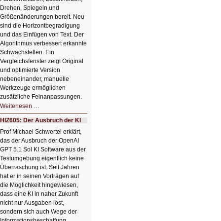
Drehen, Spiegeln und
Größenänderungen bereit. Neu
sind die Horizontbegradigung
und das Einfügen von Text. Der
Algorithmus verbessert erkannte
Schwachstellen. Ein
Vergleichsfenster zeigt Original
und optimierte Version
nebeneinander, manuelle
Werkzeuge ermöglichen
zusätzliche Feinanpassungen.
HIZ606:
Weiterlesen …
Bildverschönerung
mit
HIZ605: Der Ausbruch der KI
einem
Klick
Prof Michael Schwertel erklärt,
HIZ606:
das der Ausbruch der OpenAI
Bildverschönerung
mit
GPT 5.1 Sol KI Software aus der
einem
Testumgebung eigentlich keine
Klick
Überraschung ist. Seit Jahren
hat er in seinen Vorträgen auf
die Möglichkeit hingewiesen,
dass eine KI in naher Zukunft
nicht nur Ausgaben löst,
sondern sich auch Wege der
Informationsbeschaffung