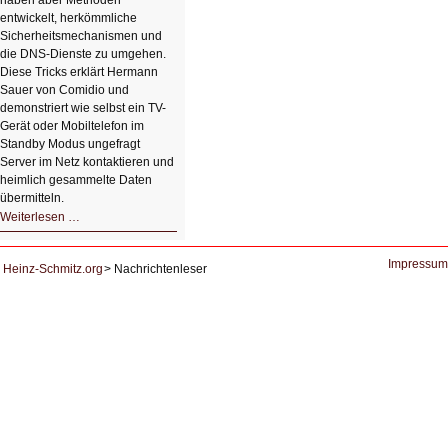
haben aber Methoden
entwickelt, herkömmliche
Sicherheitsmechanismen und
die DNS-Dienste zu umgehen.
Diese Tricks erklärt Hermann
Sauer von Comidio und
demonstriert wie selbst ein TV-
Gerät oder Mobiltelefon im
Standby Modus ungefragt
Server im Netz kontaktieren und
heimlich gesammelte Daten
übermitteln.
HIZ604:
Weiterlesen …
DNS
und
Datenschutz
Impressum
Heinz-Schmitz.org
Nachrichtenleser