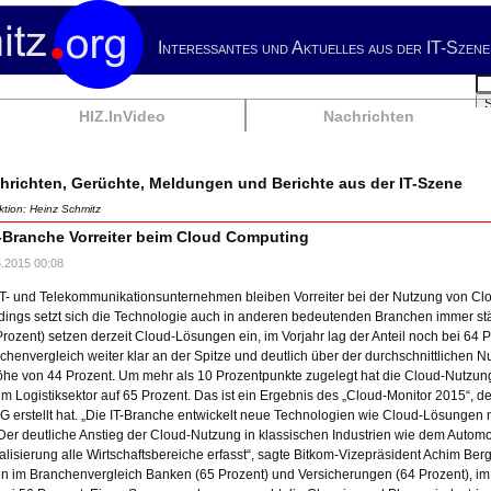
Interessantes und Aktuelles aus der IT-Szene
Su
HIZ.InVideo
Nachrichten
hrichten, Gerüchte, Meldungen und Berichte aus der IT-Szene
tion: Heinz Schmitz
-Branche Vorreiter beim Cloud Computing
5.2015 00:08
IT- und Telekommunikationsunternehmen bleiben Vorreiter bei der Nutzung von Cl
rdings setzt sich die Technologie auch in anderen bedeutenden Branchen immer st
Prozent) setzen derzeit Cloud-Lösungen ein, im Vorjahr lag der Anteil noch bei 64 Pr
chenvergleich weiter klar an der Spitze und deutlich über der durchschnittlichen N
öhe von 44 Prozent. Um mehr als 10 Prozentpunkte zugelegt hat die Cloud-Nutzung
im Logistiksektor auf 65 Prozent. Das ist ein Ergebnis des „Cloud-Monitor 2015“, 
 erstellt hat. „Die IT-Branche entwickelt neue Technologien wie Cloud-Lösungen ni
 Der deutliche Anstieg der Cloud-Nutzung in klassischen Industrien wie dem Autom
talisierung alle Wirtschaftsbereiche erfasst“, sagte Bitkom-Vizepräsident Achim Berg
en im Branchenvergleich Banken (65 Prozent) und Versicherungen (64 Prozent), im 