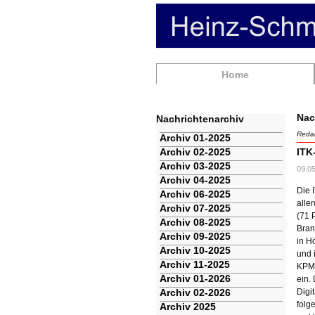
Navigation
Home
überspringen
Nac
Nachrichtenarchiv
Redak
Navigation
Archiv 01-2025
überspringen
Archiv 02-2025
ITK
Archiv 03-2025
09.0
Archiv 04-2025
Die 
Archiv 06-2025
alle
Archiv 07-2025
(71 
Archiv 08-2025
Bran
Archiv 09-2025
in H
Archiv 10-2025
und 
Archiv 11-2025
KPMG
Archiv 01-2026
ein.
Archiv 02-2026
Digi
folg
Archiv 2025