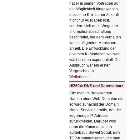
hat er in seinen Vorträgen auf
die Möglichkeit hingewiesen,
dass eine KI in naher Zukunft
nicht nur Ausgaben löst,
sondern sich auch Wege der
Informationsbeschaffung
beschreitet, die dem Verhalten
von intelligenten Menschen
ähnelt. Die Entwicklung der
diversen KI-Modellen weltweit
wächst eben exponentiell. Der
Ausbruch war ein erster
Vorgeschmack.
HIZ605:
Weiterlesen …
Der
Ausbruch
HIZ604: DNS und Datenschutz
der
KI
Gibt man im Browser den
Namen einer Web-Domaine ein,
so wird zunächst der Domain
Name Service bemüht, der die
zugehörige IP-Adresse
zurückmeldet. Darüber wird
dann die Kommunikation
aufgebaut. Soweit Sogut. Eine
TCP-Kommunikation, die man