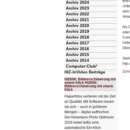
erst
Archiv 2024
Unte
Archiv 2023
sehr
Archiv 2022
Vorja
Archiv 2021
Archiv 2020
Als 
Archiv 2019
oder
Archiv 2018
Comp
Archiv 2017
Unte
Glei
Archiv 2016
Archiv 2015
Sieh
Archiv 2014
http
Computer:Club²
Zurü
HIZ-InVideo Beiträge
HIZ606: Bildverschönerung mit
einem Klick HIZ606:
Bildverschönerung mit einem
Klick
Papierfotos verlieren mit der Zeit
an Qualität. Mit Software lassen
sie sich – auch in größeren
Mengen – digital auffrischen.
Der Ashampoo Photo Optimizer
2026 bietet dafür eine
automatische Ein-Klick-