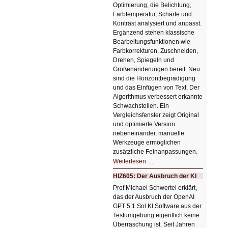
Optimierung, die Belichtung,
Farbtemperatur, Schärfe und
Kontrast analysiert und anpasst.
Ergänzend stehen klassische
Bearbeitungsfunktionen wie
Farbkorrekturen, Zuschneiden,
Drehen, Spiegeln und
Größenänderungen bereit. Neu
sind die Horizontbegradigung
und das Einfügen von Text. Der
Algorithmus verbessert erkannte
Schwachstellen. Ein
Vergleichsfenster zeigt Original
und optimierte Version
nebeneinander, manuelle
Werkzeuge ermöglichen
zusätzliche Feinanpassungen.
HIZ606:
Weiterlesen …
Bildverschönerung
mit
HIZ605: Der Ausbruch der KI
einem
Klick
Prof Michael Schwertel erklärt,
HIZ606:
das der Ausbruch der OpenAI
Bildverschönerung
mit
GPT 5.1 Sol KI Software aus der
einem
Testumgebung eigentlich keine
Klick
Überraschung ist. Seit Jahren