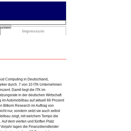
chbegriffe
Suchen
Impressum
oud Computing in Deutschland,
ärker durch. 7 von 10 ITK-Unternehmen
ozent. Damit liegt die ITK im
utzungsrate in der deutschen Wirtschaft
 im Automobilbau auf aktuell 66 Prozent
den Bitkom Research im Auftrag von
cht nur, sondern setzt sie auch selbst
obilbau zeigt, mit welchem Tempo die
. Auf dem vierten und fünften Platz
Vorjahr lagen die Finanzdienstleister