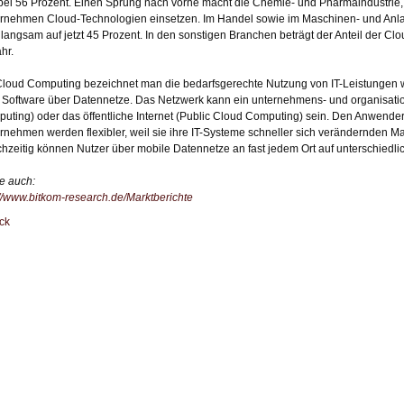
 bei 56 Prozent. Einen Sprung nach vorne macht die Chemie- und Pharmaindustrie, 
rnehmen Cloud-Technologien einsetzen. Im Handel sowie im Maschinen- und Anla
 langsam auf jetzt 45 Prozent. In den sonstigen Branchen beträgt der Anteil der C
hr.
Cloud Computing bezeichnet man die bedarfsgerechte Nutzung von IT-Leistungen 
 Software über Datennetze. Das Netzwerk kann ein unternehmens- und organisation
uting) oder das öffentliche Internet (Public Cloud Computing) sein. Den Anwendern
rnehmen werden flexibler, weil sie ihre IT-Systeme schneller sich verändernden
chzeitig können Nutzer über mobile Datennetze an fast jedem Ort auf unterschiedl
e auch:
://www.bitkom-research.de/Marktberichte
ck