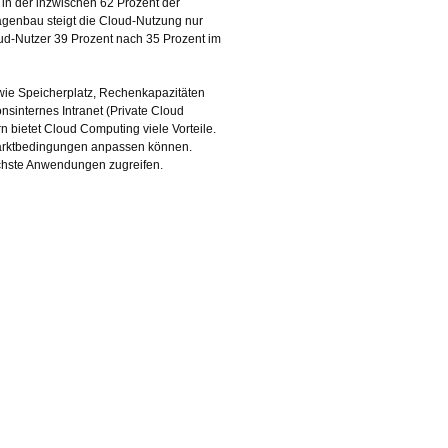
in der inzwischen 62 Prozent der
genbau steigt die Cloud-Nutzung nur
loud-Nutzer 39 Prozent nach 35 Prozent im
wie Speicherplatz, Rechenkapazitäten
sinternes Intranet (Private Cloud
 bietet Cloud Computing viele Vorteile.
 Marktbedingungen anpassen können.
ichste Anwendungen zugreifen.