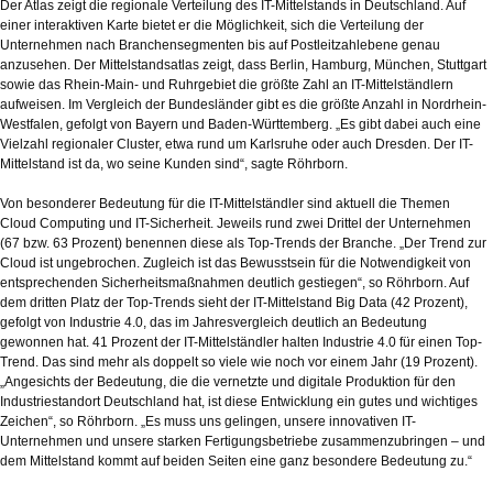
Der Atlas zeigt die regionale Verteilung des IT-Mittelstands in Deutschland. Auf
einer interaktiven Karte bietet er die Möglichkeit, sich die Verteilung der
Unternehmen nach Branchensegmenten bis auf Postleitzahlebene genau
anzusehen. Der Mittelstandsatlas zeigt, dass Berlin, Hamburg, München, Stuttgart
sowie das Rhein-Main- und Ruhrgebiet die größte Zahl an IT-Mittelständlern
aufweisen. Im Vergleich der Bundesländer gibt es die größte Anzahl in Nordrhein-
Westfalen, gefolgt von Bayern und Baden-Württemberg. „Es gibt dabei auch eine
Vielzahl regionaler Cluster, etwa rund um Karlsruhe oder auch Dresden. Der IT-
Mittelstand ist da, wo seine Kunden sind“, sagte Röhrborn.
Von besonderer Bedeutung für die IT-Mittelständler sind aktuell die Themen
Cloud Computing und IT-Sicherheit. Jeweils rund zwei Drittel der Unternehmen
(67 bzw. 63 Prozent) benennen diese als Top-Trends der Branche. „Der Trend zur
Cloud ist ungebrochen. Zugleich ist das Bewusstsein für die Notwendigkeit von
entsprechenden Sicherheitsmaßnahmen deutlich gestiegen“, so Röhrborn. Auf
dem dritten Platz der Top-Trends sieht der IT-Mittelstand Big Data (42 Prozent),
gefolgt von Industrie 4.0, das im Jahresvergleich deutlich an Bedeutung
gewonnen hat. 41 Prozent der IT-Mittelständler halten Industrie 4.0 für einen Top-
Trend. Das sind mehr als doppelt so viele wie noch vor einem Jahr (19 Prozent).
„Angesichts der Bedeutung, die die vernetzte und digitale Produktion für den
Industriestandort Deutschland hat, ist diese Entwicklung ein gutes und wichtiges
Zeichen“, so Röhrborn. „Es muss uns gelingen, unsere innovativen IT-
Unternehmen und unsere starken Fertigungsbetriebe zusammenzubringen – und
dem Mittelstand kommt auf beiden Seiten eine ganz besondere Bedeutung zu.“