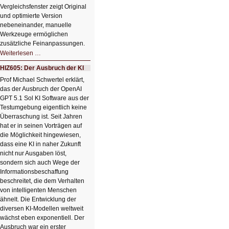
Vergleichsfenster zeigt Original
und optimierte Version
nebeneinander, manuelle
Werkzeuge ermöglichen
zusätzliche Feinanpassungen.
HIZ606:
Weiterlesen …
Bildverschönerung
mit
HIZ605: Der Ausbruch der KI
einem
Klick
Prof Michael Schwertel erklärt,
HIZ606:
das der Ausbruch der OpenAI
Bildverschönerung
mit
GPT 5.1 Sol KI Software aus der
einem
Testumgebung eigentlich keine
Klick
Überraschung ist. Seit Jahren
hat er in seinen Vorträgen auf
die Möglichkeit hingewiesen,
dass eine KI in naher Zukunft
nicht nur Ausgaben löst,
sondern sich auch Wege der
Informationsbeschaffung
beschreitet, die dem Verhalten
von intelligenten Menschen
ähnelt. Die Entwicklung der
diversen KI-Modellen weltweit
wächst eben exponentiell. Der
Ausbruch war ein erster