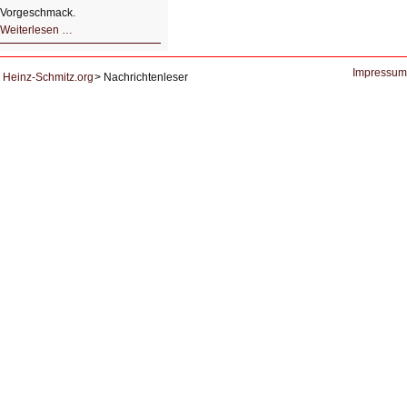
Vorgeschmack.
HIZ605:
Weiterlesen …
Der
Ausbruch
der
KI
Impressum
Heinz-Schmitz.org
Nachrichtenleser