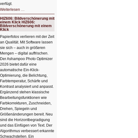
verfügt.
HIZ607:
Weiterlesen …
Schicker
kompakter
HIZ606: Bildverschönerung mit
Rechenturbo
einem Klick HIZ606:
Bildverschönerung mit einem
Klick
Papierfotos verlieren mit der Zeit
an Qualität. Mit Software lassen
sie sich – auch in größeren
Mengen – digital auffrischen.
Der Ashampoo Photo Optimizer
2026 bietet dafür eine
automatische Ein-Klick-
Optimierung, die Belichtung,
Farbtemperatur, Schärfe und
Kontrast analysiert und anpasst.
Ergänzend stehen klassische
Bearbeitungsfunktionen wie
Farbkorrekturen, Zuschneiden,
Drehen, Spiegeln und
Größenänderungen bereit. Neu
sind die Horizontbegradigung
und das Einfügen von Text. Der
Algorithmus verbessert erkannte
Schwachstellen. Ein