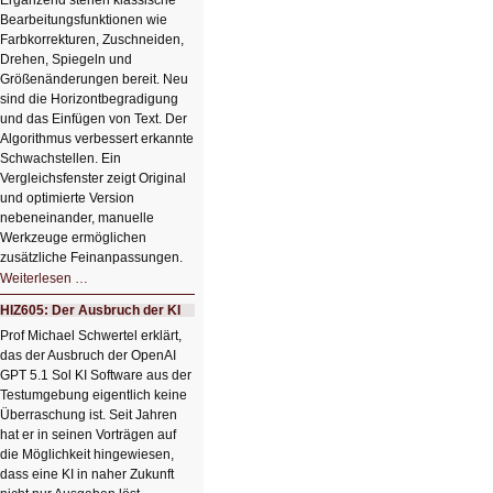
Ergänzend stehen klassische
Bearbeitungsfunktionen wie
Farbkorrekturen, Zuschneiden,
Drehen, Spiegeln und
Größenänderungen bereit. Neu
sind die Horizontbegradigung
und das Einfügen von Text. Der
Algorithmus verbessert erkannte
Schwachstellen. Ein
Vergleichsfenster zeigt Original
und optimierte Version
nebeneinander, manuelle
Werkzeuge ermöglichen
zusätzliche Feinanpassungen.
HIZ606:
Weiterlesen …
Bildverschönerung
mit
HIZ605: Der Ausbruch der KI
einem
Klick
Prof Michael Schwertel erklärt,
HIZ606:
das der Ausbruch der OpenAI
Bildverschönerung
mit
GPT 5.1 Sol KI Software aus der
einem
Testumgebung eigentlich keine
Klick
Überraschung ist. Seit Jahren
hat er in seinen Vorträgen auf
die Möglichkeit hingewiesen,
dass eine KI in naher Zukunft