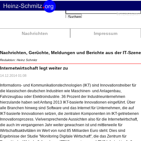
Suchbegriffe
Interessant
Suchen
Nachrichten
Impressum
Nachrichten, Gerüchte, Meldungen und Berichte aus der IT-Szene
Redaktion: Heinz Schmitz
Internetwirtschaft legt weiter zu
14.12.2014 01:08
Informations- und Kommunikationstechnologien (IKT) sind Innovationstreiber für
die klassischen deutschen Industrien wie Maschinen- und Anlagenbau,
Fahrzeugbau oder Elektroindustrie. 36 Prozent der Industrieunternehmen
hierzulande haben seit Anfang 2013 IKT-basierte Innovationen eingeführt. Über
alle Branchen hinweg sind Software und das Internet für Unternehmen, die auf
IKT-basierte Innovationen setzen, die zentralen Komponenten im IKT-getriebenen
Innovationsprozess. Vielversprechende Aussichten also für die Internetwirtschaft,
die auch im vergangenen Jahr weiter gewachsen ist und mittlerweile für
Wirtschaftsaktivitäten im Wert von rund 85 Milliarden Euro steht. Dies sind
Ergebnisse der Studie "Monitoring Digitale Wirtschaft", die das Zentrum für