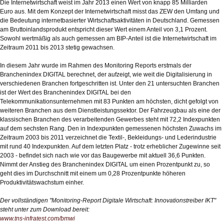
Die Internetwirtschaft weist im Jahr 2013 einen Wert von knapp 85 Milliarden
Euro aus. Mit dem Konzept der Internetwirtschaft misst das ZEW den Umfang und
die Bedeutung internetbasierter Wirtschaftsaktivitäten in Deutschland. Gemessen
am Bruttoinlandsprodukt entspricht dieser Wert einem Anteil von 3,1 Prozent.
Sowohl wertmäßig als auch gemessen am BIP-Anteil ist die Internetwirtschaft im
Zeitraum 2011 bis 2013 stetig gewachsen.
In diesem Jahr wurde im Rahmen des Monitoring Reports erstmals der
Branchenindex DIGITAL berechnet, der aufzeigt, wie weit die Digitalisierung in
verschiedenen Branchen fortgeschritten ist. Unter den 21 untersuchten Branchen
ist der Wert des Branchenindex DIGITAL bei den
Telekommunikationsunternehmen mit 83 Punkten am höchsten, dicht gefolgt von
weiteren Branchen aus dem Dienstleistungssektor. Der Fahrzeugbau als eine der
klassischen Branchen des verarbeitenden Gewerbes steht mit 72,2 Indexpunkten
auf dem sechsten Rang. Den in Indexpunkten gemessenen höchsten Zuwachs im
Zeitraum 2003 bis 2011 verzeichnet die Textil-, Bekleidungs- und Lederindustrie
mit rund 40 Indexpunkten. Auf dem letzten Platz - trotz erheblicher Zugewinne seit
2003 - befindet sich nach wie vor das Baugewerbe mit aktuell 36,6 Punkten.
Nimmt der Anstieg des Branchenindex DIGITAL um einen Prozentpunkt zu, so
geht dies im Durchschnitt mit einem um 0,28 Prozentpunkte höheren
Produktivitätswachstum einher.
Der vollständigen "Monitoring-Report Digitale Wirtschaft: Innovationstreiber IKT"
steht unter zum Download bereit:
www.tns-infratest.com/bmwi