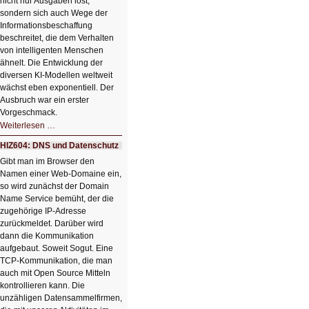
nicht nur Ausgaben löst,
sondern sich auch Wege der
Informationsbeschaffung
beschreitet, die dem Verhalten
von intelligenten Menschen
ähnelt. Die Entwicklung der
diversen KI-Modellen weltweit
wächst eben exponentiell. Der
Ausbruch war ein erster
Vorgeschmack.
HIZ605:
Weiterlesen …
Der
Ausbruch
HIZ604: DNS und Datenschutz
der
KI
Gibt man im Browser den
Namen einer Web-Domaine ein,
so wird zunächst der Domain
Name Service bemüht, der die
zugehörige IP-Adresse
zurückmeldet. Darüber wird
dann die Kommunikation
aufgebaut. Soweit Sogut. Eine
TCP-Kommunikation, die man
auch mit Open Source Mitteln
kontrollieren kann. Die
unzähligen Datensammelfirmen,