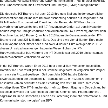
Europäische Wirtschaftsforschung (ZEW) gemeinsam mit TNS Infratest im Auftrag
des Bundesministeriums für Wirtschaft und Energie (BMWi) durchgeführt hat.
Die deutsche IKT-Branche hat auch 2013 ihre gute Stellung in der gewerblichen
Wirtschaft behauptet und ihre Bruttowertschöpfung deutlich auf insgesamt rund
89 Milliarden Euro gesteigert. Damit liegt der Beitrag der IKT-Branche zur
gewerblichen Wertschöpfung mit 4,7 Prozent unverändert auf dem Niveau der
beiden Vorjahre und gleichauf mit dem Automobilbau (4,7 Prozent), aber vor dem
Maschinenbau (4,5 Prozent). Im Jahr 2013 lagen die Gesamtumsätze der IKT-
Branche bei rund 226 Milliarden Euro. Das sind etwa vier Milliarden Euro mehr
als im Vorjahr, aber immer noch rund zwei Milliarden Euro weniger als 2011. Zu
diesen Umsatzschwankungen tragen im Wesentlichen die IKT-
Hardwarehersteller bei, während die IKT-Dienstleister seit 2010 ein konstantes
Umsatzwachstum verzeichnen können.
In der IKT-Branche waren Ende 2013 über eine Million Menschen beschäftigt.
Damit ist die Erwerbstätigkeit in der Branche insgesamt im Vergleich zum Vorjahr
um etwa ein Prozent gestiegen. Seit dem Jahr 2009 hat die Zahl der
Erwerbstätigen in der gesamten IKT-Branche um 12,9 Prozent zugenommen. In
absoluten Zahlen bedeutet das die Schaffung von fast 118.000 zusätzlichen
Arbeitsplätzen. "Die IKT-Branche trägt mehr zur Beschäftigung in Deutschland bei
als beispielsweise der Automobilbau oder die Chemie- und Pharmabranche",
sagt Prof. Dr. Irene Bertschek, Leiterin des Forschungsbereichs "Informations- und
Kommunikationstechnologien" am ZEW.