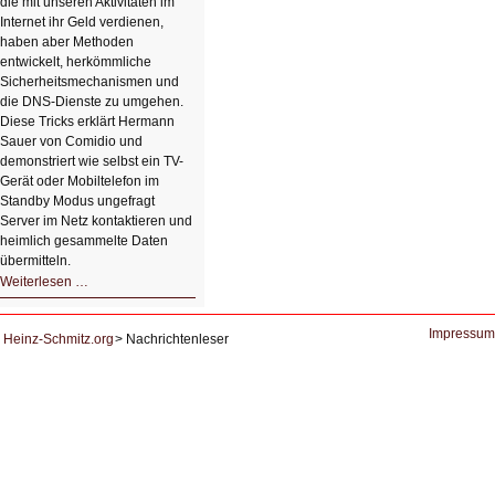
die mit unseren Aktivitäten im
Internet ihr Geld verdienen,
haben aber Methoden
entwickelt, herkömmliche
Sicherheitsmechanismen und
die DNS-Dienste zu umgehen.
Diese Tricks erklärt Hermann
Sauer von Comidio und
demonstriert wie selbst ein TV-
Gerät oder Mobiltelefon im
Standby Modus ungefragt
Server im Netz kontaktieren und
heimlich gesammelte Daten
übermitteln.
HIZ604:
Weiterlesen …
DNS
und
Datenschutz
Impressum
Heinz-Schmitz.org
Nachrichtenleser