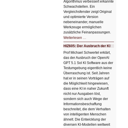
Algorithmus verbessert erkannte
Schwachstellen. Ein
Vergleichsfenster zeigt Original
und optimierte Version
nebeneinander, manuelle
Werkzeuge ermöglichen
zusätzliche Feinanpassungen.
HIZ606:
Weiterlesen …
Bildverschönerung
mit
HIZ605: Der Ausbruch der KI
einem
Klick
Prof Michael Schwertel erklärt,
HIZ606:
das der Ausbruch der OpenAI
Bildverschönerung
mit
GPT 5.1 Sol KI Software aus der
einem
Testumgebung eigentlich keine
Klick
Überraschung ist. Seit Jahren
hat er in seinen Vorträgen auf
die Möglichkeit hingewiesen,
dass eine KI in naher Zukunft
nicht nur Ausgaben löst,
sondern sich auch Wege der
Informationsbeschaffung
beschreitet, die dem Verhalten
von intelligenten Menschen
ähnelt. Die Entwicklung der
diversen KI-Modellen weltweit