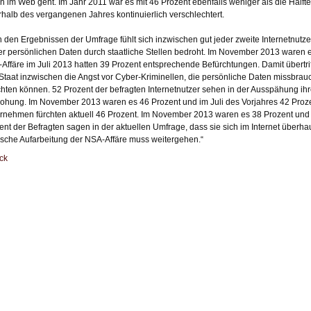
n im Web geht. Im Jahr 2011 war es mit 46 Prozent ebenfalls weniger als die Hälfte
rhalb des vergangenen Jahres kontinuierlich verschlechtert.
 den Ergebnissen der Umfrage fühlt sich inzwischen gut jeder zweite Internetnutz
er persönlichen Daten durch staatliche Stellen bedroht. Im November 2013 waren
Affäre im Juli 2013 hatten 39 Prozent entsprechende Befürchtungen. Damit übertrif
Staat inzwischen die Angst vor Cyber-Kriminellen, die persönliche Daten missbr
chten können. 52 Prozent der befragten Internetnutzer sehen in der Ausspähung ihr
ohung. Im November 2013 waren es 46 Prozent und im Juli des Vorjahres 42 Proze
rnehmen fürchten aktuell 46 Prozent. Im November 2013 waren es 38 Prozent und im
ent der Befragten sagen in der aktuellen Umfrage, dass sie sich im Internet überhau
tische Aufarbeitung der NSA-Affäre muss weitergehen.“
ck