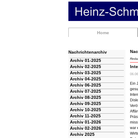
Navigation
Home
überspringen
Nac
Nachrichtenarchiv
Redak
Navigation
Archiv 01-2025
überspringen
Archiv 02-2025
Int
Archiv 03-2025
06.0
Archiv 04-2025
Ein 
Archiv 06-2025
gesu
Archiv 07-2025
Inte
Archiv 08-2025
Disk
Archiv 09-2025
Verö
Archiv 10-2025
Affä
Archiv 11-2025
Präs
Archiv 01-2026
miss
Archiv 02-2026
war 
Wirt
Archiv 2025