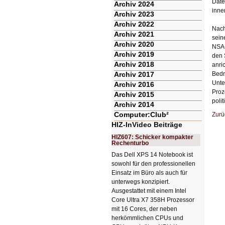
Date
Archiv 2024
inne
Archiv 2023
Archiv 2022
Nach
Archiv 2021
sein
Archiv 2020
NSA-
Archiv 2019
den 
Archiv 2018
anri
Archiv 2017
Bedr
Unte
Archiv 2016
Proz
Archiv 2015
poli
Archiv 2014
Computer:Club²
Zurü
HIZ-InVideo Beiträge
HIZ607: Schicker kompakter
Rechenturbo
Das Dell XPS 14 Notebook ist
sowohl für den professionellen
Einsatz im Büro als auch für
unterwegs konzipiert.
Ausgestattet mit einem Intel
Core Ultra X7 358H Prozessor
mit 16 Cores, der neben
herkömmlichen CPUs und