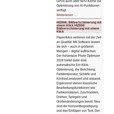
GPUs auch über NPU-Kerne zur
Optimierung von KI-Funktionen
verfügt.
HIZ607:
Weiterlesen …
Schicker
kompakter
HIZ606: Bildverschönerung mit
Rechenturbo
einem Klick HIZ606:
Bildverschönerung mit einem
Klick
Papierfotos verlieren mit der Zeit
an Qualität. Mit Software lassen
sie sich – auch in größeren
Mengen – digital auffrischen.
Der Ashampoo Photo Optimizer
2026 bietet dafür eine
automatische Ein-Klick-
Optimierung, die Belichtung,
Farbtemperatur, Schärfe und
Kontrast analysiert und anpasst.
Ergänzend stehen klassische
Bearbeitungsfunktionen wie
Farbkorrekturen, Zuschneiden,
Drehen, Spiegeln und
Größenänderungen bereit. Neu
sind die Horizontbegradigung
und das Einfügen von Text. Der