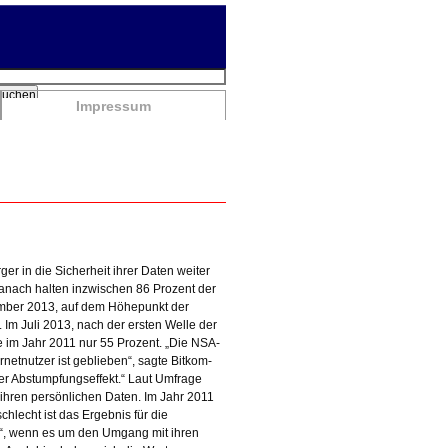
chbegriffe
Suchen
Impressum
er in die Sicherheit ihrer Daten weiter
anach halten inzwischen 86 Prozent der
vember 2013, auf dem Höhepunkt der
m Juli 2013, nach der ersten Welle der
re im Jahr 2011 nur 55 Prozent. „Die NSA-
netnutzer ist geblieben“, sagte Bitkom-
er Abstumpfungseffekt.“ Laut Umfrage
ihren persönlichen Daten. Im Jahr 2011
chlecht ist das Ergebnis für die
ein“, wenn es um den Umgang mit ihren