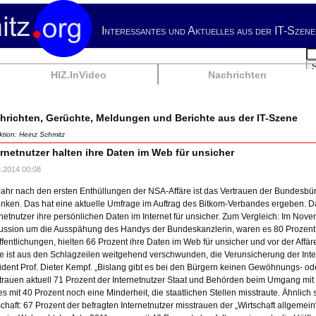
Interessantes und Aktuelles aus der IT-Szene
Su
HIZ.InVideo
Nachrichten
hrichten, Gerüchte, Meldungen und Berichte aus der IT-Szene
tion: Heinz Schmitz
ernetnutzer halten ihre Daten im Web für unsicher
6.2014 00:08
Jahr nach den ersten Enthüllungen der NSA-Affäre ist das Vertrauen der Bundesbürg
nken. Das hat eine aktuelle Umfrage im Auftrag des Bitkom-Verbandes ergeben. D
rnetnutzer ihre persönlichen Daten im Internet für unsicher. Zum Vergleich: Im No
ussion um die Ausspähung des Handys der Bundeskanzlerin, waren es 80 Prozent. I
ffentlichungen, hielten 66 Prozent ihre Daten im Web für unsicher und vor der Affä
re ist aus den Schlagzeilen weitgehend verschwunden, die Verunsicherung der Inter
ident Prof. Dieter Kempf. „Bislang gibt es bei den Bürgern keinen Gewöhnungs- od
trauen aktuell 71 Prozent der Internetnutzer Staat und Behörden beim Umgang mit 
es mit 40 Prozent noch eine Minderheit, die staatlichen Stellen misstraute. Ähnlich s
schaft: 67 Prozent der befragten Internetnutzer misstrauen der „Wirtschaft allgem