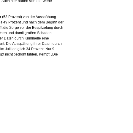
. Auch hier haben sich die Werte
er (53 Prozent) von der Ausspähung
 es 49 Prozent und nach dem Beginn der
ft die Sorge vor der Bespitzelung durch
auchen und damit großen Schaden
er Daten durch Kriminelle eine
nt. Die Ausspähung ihrer Daten durch
 Juli lediglich 34 Prozent. Nur 9
pt nicht bedroht fühlen. Kempf: „Die