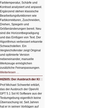
Farbtemperatur, Schärfe und
Kontrast analysiert und anpasst.
Ergänzend stehen klassische
Bearbeitungsfunktionen wie
Farbkorrekturen, Zuschneiden,
Drehen, Spiegeln und
Größenänderungen bereit. Neu
sind die Horizontbegradigung
und das Einfügen von Text. Der
Algorithmus verbessert erkannte
Schwachstellen. Ein
Vergleichsfenster zeigt Original
und optimierte Version
nebeneinander, manuelle
Werkzeuge ermöglichen
zusätzliche Feinanpassungen.
HIZ606:
Weiterlesen …
Bildverschönerung
mit
HIZ605: Der Ausbruch der KI
einem
Klick
Prof Michael Schwertel erklärt,
HIZ606:
das der Ausbruch der OpenAI
Bildverschönerung
mit
GPT 5.1 Sol KI Software aus der
einem
Testumgebung eigentlich keine
Klick
Überraschung ist. Seit Jahren
hat er in seinen Vorträgen auf