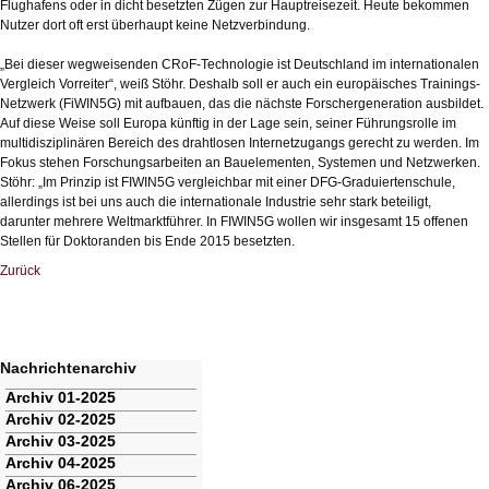
Flughafens oder in dicht besetzten Zügen zur Hauptreisezeit. Heute bekommen
Nutzer dort oft erst überhaupt keine Netzverbindung.
„Bei dieser wegweisenden CRoF-Technologie ist Deutschland im internationalen
Vergleich Vorreiter“, weiß Stöhr. Deshalb soll er auch ein europäisches Trainings-
Netzwerk (FiWIN5G) mit aufbauen, das die nächste Forschergeneration ausbildet.
Auf diese Weise soll Europa künftig in der Lage sein, seiner Führungsrolle im
multidisziplinären Bereich des drahtlosen Internetzugangs gerecht zu werden. Im
Fokus stehen Forschungsarbeiten an Bauelementen, Systemen und Netzwerken.
Stöhr: „Im Prinzip ist FIWIN5G vergleichbar mit einer DFG-Graduiertenschule,
allerdings ist bei uns auch die internationale Industrie sehr stark beteiligt,
darunter mehrere Weltmarktführer. In FIWIN5G wollen wir insgesamt 15 offenen
Stellen für Doktoranden bis Ende 2015 besetzten.
Zurück
Nachrichtenarchiv
Navigation
Archiv 01-2025
überspringen
Archiv 02-2025
Archiv 03-2025
Archiv 04-2025
Archiv 06-2025