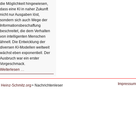
die Möglichkeit hingewiesen,
dass eine KI in naher Zukunft
nicht nur Ausgaben löst,
sondern sich auch Wege der
Informationsbeschaffung
beschreitet, die dem Verhalten
von intelligenten Menschen
ähnelt. Die Entwicklung der
diversen KI-Modellen weltweit
wächst eben exponentiell. Der
Ausbruch war ein erster
Vorgeschmack.
HIZ605:
Weiterlesen …
Der
Ausbruch
der
KI
Impressum
Heinz-Schmitz.org
Nachrichtenleser