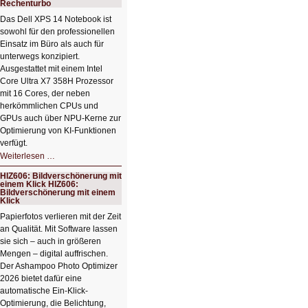
Rechenturbo
Das Dell XPS 14 Notebook ist
sowohl für den professionellen
Einsatz im Büro als auch für
unterwegs konzipiert.
Ausgestattet mit einem Intel
Core Ultra X7 358H Prozessor
mit 16 Cores, der neben
herkömmlichen CPUs und
GPUs auch über NPU-Kerne zur
Optimierung von KI-Funktionen
verfügt.
HIZ607:
Weiterlesen …
Schicker
kompakter
HIZ606: Bildverschönerung mit
Rechenturbo
einem Klick HIZ606:
Bildverschönerung mit einem
Klick
Papierfotos verlieren mit der Zeit
an Qualität. Mit Software lassen
sie sich – auch in größeren
Mengen – digital auffrischen.
Der Ashampoo Photo Optimizer
2026 bietet dafür eine
automatische Ein-Klick-
Optimierung, die Belichtung,