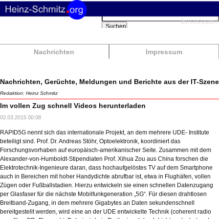
Suchbegriffe
Interessant
Suchen
Nachrichten
Impressum
Nachrichten, Gerüchte, Meldungen und Berichte aus der IT-Szene
Redaktion: Heinz Schmitz
Im vollen Zug schnell Videos herunterladen
02.03.2015 00:08
RAPID5G nennt sich das internationale Projekt, an dem mehrere UDE- Institute
beteiligt sind. Prof. Dr. Andreas Stöhr, Optoelektronik, koordiniert das
Forschungsvorhaben auf europäisch-amerikanischer Seite. Zusammen mit dem
Alexander-von-Humboldt-Stipendiaten Prof. Xihua Zou aus China forschen die
Elektrotechnik-Ingenieure daran, dass hochaufgelöstes TV auf dem Smartphone
auch in Bereichen mit hoher Handydichte abrufbar ist, etwa in Flughäfen, vollen
Zügen oder Fußballstadien. Hierzu entwickeln sie einen schnellen Datenzugang
per Glasfaser für die nächste Mobilfunkgeneration „5G“. Für diesen drahtlosen
Breitband-Zugang, in dem mehrere Gigabytes an Daten sekundenschnell
bereitgestellt werden, wird eine an der UDE entwickelte Technik (coherent radio