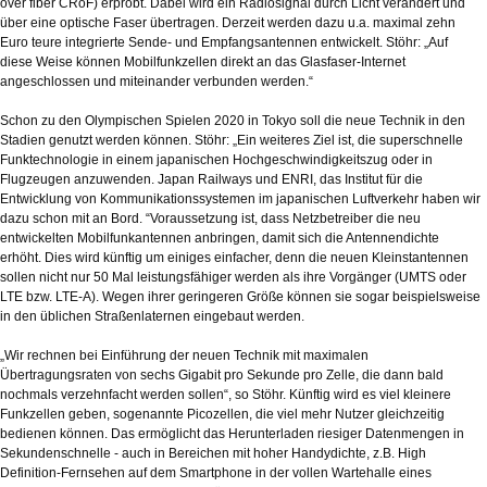
over fiber CRoF) erprobt. Dabei wird ein Radiosignal durch Licht verändert und
über eine optische Faser übertragen. Derzeit werden dazu u.a. maximal zehn
Euro teure integrierte Sende- und Empfangsantennen entwickelt. Stöhr: „Auf
diese Weise können Mobilfunkzellen direkt an das Glasfaser-Internet
angeschlossen und miteinander verbunden werden.“
Schon zu den Olympischen Spielen 2020 in Tokyo soll die neue Technik in den
Stadien genutzt werden können. Stöhr: „Ein weiteres Ziel ist, die superschnelle
Funktechnologie in einem japanischen Hochgeschwindigkeitszug oder in
Flugzeugen anzuwenden. Japan Railways und ENRI, das Institut für die
Entwicklung von Kommunikationssystemen im japanischen Luftverkehr haben wir
dazu schon mit an Bord. “Voraussetzung ist, dass Netzbetreiber die neu
entwickelten Mobilfunkantennen anbringen, damit sich die Antennendichte
erhöht. Dies wird künftig um einiges einfacher, denn die neuen Kleinstantennen
sollen nicht nur 50 Mal leistungsfähiger werden als ihre Vorgänger (UMTS oder
LTE bzw. LTE-A). Wegen ihrer geringeren Größe können sie sogar beispielsweise
in den üblichen Straßenlaternen eingebaut werden.
„Wir rechnen bei Einführung der neuen Technik mit maximalen
Übertragungsraten von sechs Gigabit pro Sekunde pro Zelle, die dann bald
nochmals verzehnfacht werden sollen“, so Stöhr. Künftig wird es viel kleinere
Funkzellen geben, sogenannte Picozellen, die viel mehr Nutzer gleichzeitig
bedienen können. Das ermöglicht das Herunterladen riesiger Datenmengen in
Sekundenschnelle - auch in Bereichen mit hoher Handydichte, z.B. High
Definition-Fernsehen auf dem Smartphone in der vollen Wartehalle eines