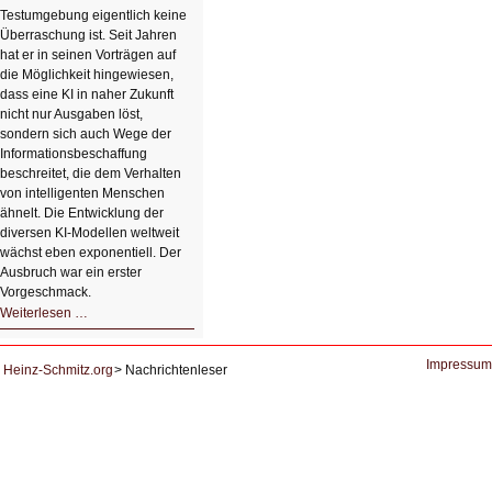
einem
Testumgebung eigentlich keine
Klick
Überraschung ist. Seit Jahren
hat er in seinen Vorträgen auf
die Möglichkeit hingewiesen,
dass eine KI in naher Zukunft
nicht nur Ausgaben löst,
sondern sich auch Wege der
Informationsbeschaffung
beschreitet, die dem Verhalten
von intelligenten Menschen
ähnelt. Die Entwicklung der
diversen KI-Modellen weltweit
wächst eben exponentiell. Der
Ausbruch war ein erster
Vorgeschmack.
HIZ605:
Weiterlesen …
Der
Ausbruch
der
KI
Impressum
Heinz-Schmitz.org
Nachrichtenleser