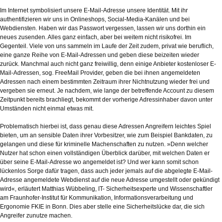
Im Internet symbolisiert unsere E-Mail-Adresse unsere Identität. Mit ihr
authentifizieren wir uns in Onlineshops, Social-Media-Kanälen und bei
Webdiensten. Haben wir das Passwort vergessen, lassen wir uns dorthin ein
neues zusenden. Alles ganz einfach, aber bei weitem nicht risikofrei. Im
Gegenteil. Viele von uns sammeln im Laufe der Zeit zudem, privat wie beruflich,
eine ganze Reihe von E-Mail-Adressen und geben diese beizeiten wieder
zurück. Manchmal auch nicht ganz freiwillig, denn einige Anbieter kostenloser E-
Mail-Adressen, sog. FreeMail Provider, geben die bei ihnen angemeldeten
Adressen nach einem bestimmten Zeitraum ihrer Nichtnutzung wieder frei und
vergeben sie erneut. Je nachdem, wie lange der betreffende Account zu diesem
Zeitpunkt bereits brachliegt, bekommt der vorherige Adressinhaber davon unter
Umständen nicht einmal etwas mit.
Problematisch hierbei ist, dass genau diese Adressen Angreifern leichtes Spiel
bieten, um an sensible Daten ihrer Vorbesitzer, wie zum Beispiel Bankdaten, zu
gelangen und diese für kriminelle Machenschaften zu nutzen. »Denn welcher
Nutzer hat schon einen vollständigen Überblick darüber, mit welchen Daten er
über seine E-Mail-Adresse wo angemeldet ist? Und wer kann somit schon
lückenlos Sorge dafür tragen, dass auch jeder jemals auf die abgelegte E-Mail-
Adresse angemeldete Webdienst auf die neue Adresse umgestellt oder gekündigt
wird«, erläutert Matthias Wübbeling, IT- Sicherheitsexperte und Wissenschaftler
am Fraunhofer-Institut für Kommunikation, Informationsverarbeitung und
Ergonomie FKIE in Bonn. Dies aber stelle eine Sicherheitslücke dar, die sich
Angreifer zunutze machen.