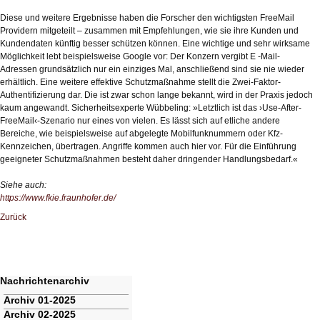
Diese und weitere Ergebnisse haben die Forscher den wichtigsten FreeMail
Providern mitgeteilt – zusammen mit Empfehlungen, wie sie ihre Kunden und
Kundendaten künftig besser schützen können. Eine wichtige und sehr wirksame
Möglichkeit lebt beispielsweise Google vor: Der Konzern vergibt E -Mail-
Adressen grundsätzlich nur ein einziges Mal, anschließend sind sie nie wieder
erhältlich. Eine weitere effektive Schutzmaßnahme stellt die Zwei-Faktor-
Authentifizierung dar. Die ist zwar schon lange bekannt, wird in der Praxis jedoch
kaum angewandt. Sicherheitsexperte Wübbeling: »Letztlich ist das ›Use-After-
FreeMail‹-Szenario nur eines von vielen. Es lässt sich auf etliche andere
Bereiche, wie beispielsweise auf abgelegte Mobilfunknummern oder Kfz-
Kennzeichen, übertragen. Angriffe kommen auch hier vor. Für die Einführung
geeigneter Schutzmaßnahmen besteht daher dringender Handlungsbedarf.«
Siehe auch:
https://www.fkie.fraunhofer.de/
Zurück
Nachrichtenarchiv
Navigation
Archiv 01-2025
überspringen
Archiv 02-2025