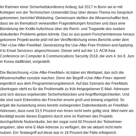
Im Rahmen einer Sicherheitskonferenz Anfang Juli 2017 in Bonn sei er mit
Kollegen von der Technischen Universität Graz über dieses Thema ins Gespräch
gekommen, berichtet Wübbeling. Gemeinsam stellten die Wissenschaftler fest,
dass sie an thematisch verwandten Fragestellungen forschen und dass eine
Bündelung der Kräfte Aufschluss über die Reich- und Tragweite des soeben
diskutierten Problems geben könnte. Das so aus purem Forscherinteresse heraus
geborene Projekt wurde jetzt mit der Veröffentlichung eines Berichts unter dem
Titel »Use-After-FreeMail: Generalizing the Use-After-Free Problem and Applying
it to Email Services« abgeschlossen. Dieser wird auf der 13. ACM Asia
Conference on Computer & Communications Security 2018, die vom 4. bis 8. Juni
in Korea stattfindet, vorgestellt.
Die Bezeichnung »Use-After-FreeMail« ist dabei ein Wortspiel, das sich die
Wissenschaftler zunutze machen. Denn der Begriff »Use-After-Free« stammt
eigentlich aus dem Programmierungsbereich. Auf das Szenario der FreeMails
übertragen steht es für die Problematik zu früh freigegebener E-Mail- Adressen
und sich daraus ergebender Sicherheitslücken und Angriffsmöglichkeiten. Und
die sind nach Erkenntnis der Forscher enorm groß und bislang ungelöst: So
ergab die Auswertung eines bereits vorliegenden Datenbestands an FreeMail-
Adressen, dass rund 33,5 Prozent von ihnen nicht mehr gültig sind. Weit mehr als
bestätigt wurde dieses Ergebnis durch eine im Rahmen des Projekts
durchgeführte Nutzerstudie, bei der sogar rund 60 Prozent der Teilnehmer
angaben, über eine E-Mail-Adresse zu verfügen, die sie aktuell nicht mehr
nutzen. Ein Testangriff auf diese war in 18 Prozent der Fälle erfolgreich.