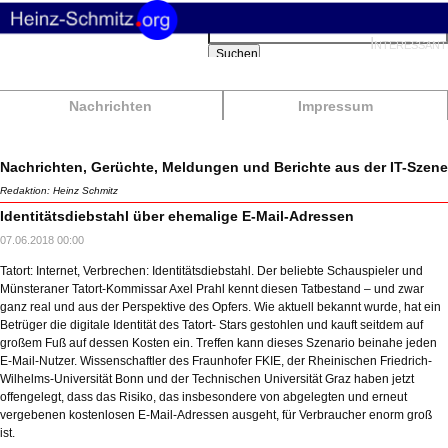
Suchbegriffe
Interessant
Suchen
Nachrichten
Impressum
Nachrichten, Gerüchte, Meldungen und Berichte aus der IT-Szene
Redaktion: Heinz Schmitz
Identitätsdiebstahl über ehemalige E-Mail-Adressen
07.06.2018 00:00
Tatort: Internet, Verbrechen: Identitätsdiebstahl. Der beliebte Schauspieler und
Münsteraner Tatort-Kommissar Axel Prahl kennt diesen Tatbestand – und zwar
ganz real und aus der Perspektive des Opfers. Wie aktuell bekannt wurde, hat ein
Betrüger die digitale Identität des Tatort- Stars gestohlen und kauft seitdem auf
großem Fuß auf dessen Kosten ein. Treffen kann dieses Szenario beinahe jeden
E-Mail-Nutzer. Wissenschaftler des Fraunhofer FKIE, der Rheinischen Friedrich-
Wilhelms-Universität Bonn und der Technischen Universität Graz haben jetzt
offengelegt, dass das Risiko, das insbesondere von abgelegten und erneut
vergebenen kostenlosen E-Mail-Adressen ausgeht, für Verbraucher enorm groß
ist.