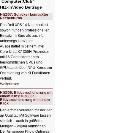
Computer:Club²
HIZ-InVideo Beiträge
HIZ607: Schicker kompakter
Rechenturbo
Das Dell XPS 14 Notebook ist
sowohl für den professionellen
Einsatz im Büro als auch für
unterwegs konzipiert.
Ausgestattet mit einem Intel
Core Ultra X7 358H Prozessor
mit 16 Cores, der neben
herkömmlichen CPUs und
GPUs auch über NPU-Kerne zur
Optimierung von KI-Funktionen
verfügt.
HIZ607:
Weiterlesen …
Schicker
kompakter
HIZ606: Bildverschönerung mit
Rechenturbo
einem Klick HIZ606:
Bildverschönerung mit einem
Klick
Papierfotos verlieren mit der Zeit
an Qualität. Mit Software lassen
sie sich – auch in größeren
Mengen – digital auffrischen.
Der Ashampoo Photo Optimizer