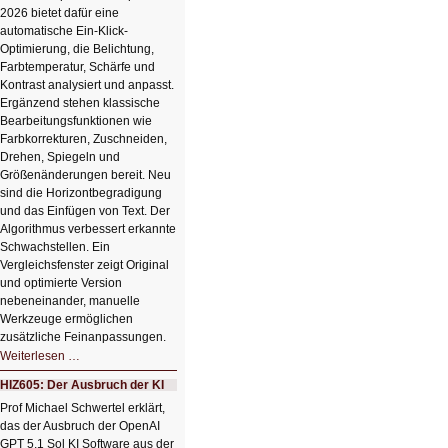
2026 bietet dafür eine
automatische Ein-Klick-
Optimierung, die Belichtung,
Farbtemperatur, Schärfe und
Kontrast analysiert und anpasst.
Ergänzend stehen klassische
Bearbeitungsfunktionen wie
Farbkorrekturen, Zuschneiden,
Drehen, Spiegeln und
Größenänderungen bereit. Neu
sind die Horizontbegradigung
und das Einfügen von Text. Der
Algorithmus verbessert erkannte
Schwachstellen. Ein
Vergleichsfenster zeigt Original
und optimierte Version
nebeneinander, manuelle
Werkzeuge ermöglichen
zusätzliche Feinanpassungen.
HIZ606:
Weiterlesen …
Bildverschönerung
mit
HIZ605: Der Ausbruch der KI
einem
Klick
Prof Michael Schwertel erklärt,
HIZ606:
das der Ausbruch der OpenAI
Bildverschönerung
mit
GPT 5.1 Sol KI Software aus der