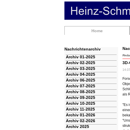
Navigation
Home
überspringen
Nac
Nachrichtenarchiv
Redak
Navigation
Archiv 01-2025
überspringen
Archiv 02-2025
3D-
Archiv 03-2025
14.0
Archiv 04-2025
Fors
Archiv 06-2025
Obje
Archiv 07-2025
Schl
Archiv 08-2025
als 
Archiv 09-2025
Archiv 10-2025
"Es 
Archiv 11-2025
eine
Archiv 01-2026
beka
Archiv 02-2026
"Uns
struk
Archiv 2025