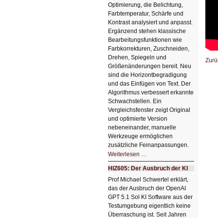
Optimierung, die Belichtung,
Farbtemperatur, Schärfe und
Kontrast analysiert und anpasst.
Ergänzend stehen klassische
Bearbeitungsfunktionen wie
Farbkorrekturen, Zuschneiden,
Drehen, Spiegeln und
Zurü
Größenänderungen bereit. Neu
sind die Horizontbegradigung
und das Einfügen von Text. Der
Algorithmus verbessert erkannte
Schwachstellen. Ein
Vergleichsfenster zeigt Original
und optimierte Version
nebeneinander, manuelle
Werkzeuge ermöglichen
zusätzliche Feinanpassungen.
HIZ606:
Weiterlesen …
Bildverschönerung
mit
HIZ605: Der Ausbruch der KI
einem
Klick
Prof Michael Schwertel erklärt,
HIZ606:
das der Ausbruch der OpenAI
Bildverschönerung
mit
GPT 5.1 Sol KI Software aus der
einem
Testumgebung eigentlich keine
Klick
Überraschung ist. Seit Jahren