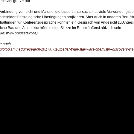
rch viel größer dar.
Verbindung von Licht und Materie, die Lippert untersucht, hat viele Verwendungsbe
achtfelder für strategische Überlegungen projizieren. Aber auch in anderen Berufsf
haltungen für Konferenzgespräche könnten ein Gespräch von Angesicht zu Angesich
iche Bau und Architektur könnte eine Skizze im Raum äußerst nützlich sein.
lle:
www.pressetext.de
)
e auch:
s://blog.smu.edu/research/2017/07/10/better-than-star-wars-chemistry-discovery-yiel