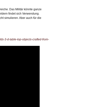
reiche. Das Militär könnte ganze
eldern findet sich Verwendung.
t simulieren. Aber auch für die
ds-3-d-table-top-objects-crafted-from-