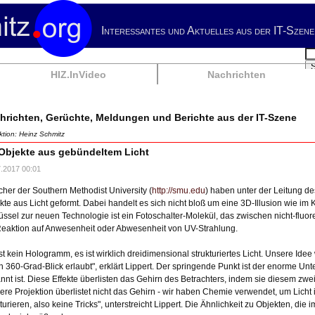
Interessantes und Aktuelles aus der IT-Szene
Su
HIZ.InVideo
Nachrichten
hrichten, Gerüchte, Meldungen und Berichte aus der IT-Szene
tion: Heinz Schmitz
Objekte aus gebündeltem Licht
7.2017 00:01
cher der Southern Methodist University (
http://smu.edu
) haben unter der Leitung d
kte aus Licht geformt. Dabei handelt es sich nicht bloß um eine 3D-Illusion wie im
üssel zur neuen Technologie ist ein Fotoschalter-Molekül, das zwischen nicht-fluor
Reaktion auf Anwesenheit oder Abwesenheit von UV-Strahlung.
ist kein Hologramm, es ist wirklich dreidimensional strukturiertes Licht. Unsere Idee
n 360-Grad-Blick erlaubt", erklärt Lippert. Der springende Punkt ist der enorme Un
nnt ist. Diese Effekte überlisten das Gehirn des Betrachters, indem sie diesem zwei
ere Projektion überlistet nicht das Gehirn - wir haben Chemie verwendet, um Lich
turieren, also keine Tricks", unterstreicht Lippert. Die Ähnlichkeit zu Objekten, die i