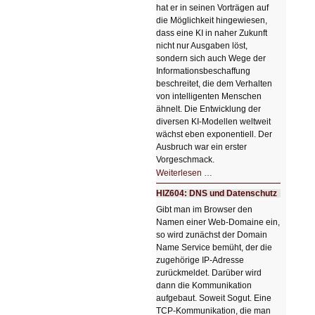
hat er in seinen Vorträgen auf
die Möglichkeit hingewiesen,
dass eine KI in naher Zukunft
nicht nur Ausgaben löst,
sondern sich auch Wege der
Informationsbeschaffung
beschreitet, die dem Verhalten
von intelligenten Menschen
ähnelt. Die Entwicklung der
diversen KI-Modellen weltweit
wächst eben exponentiell. Der
Ausbruch war ein erster
Vorgeschmack.
HIZ605:
Weiterlesen …
Der
Ausbruch
HIZ604: DNS und Datenschutz
der
KI
Gibt man im Browser den
Namen einer Web-Domaine ein,
so wird zunächst der Domain
Name Service bemüht, der die
zugehörige IP-Adresse
zurückmeldet. Darüber wird
dann die Kommunikation
aufgebaut. Soweit Sogut. Eine
TCP-Kommunikation, die man