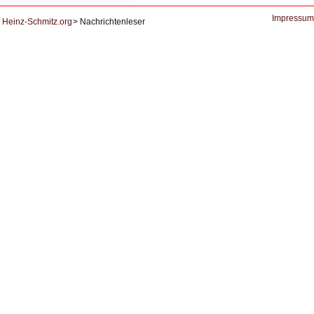
Ausbruch
der
KI
Impressum
Heinz-Schmitz.org
Nachrichtenleser