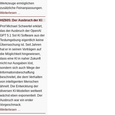
Werkzeuge ermöglichen
zusätzliche Feinanpassungen.
HIZ606:
Weiterlesen …
Bildverschönerung
mit
HIZ605: Der Ausbruch der KI
einem
Klick
Prof Michael Schwertel erklärt,
HIZ606:
das der Ausbruch der OpenAI
Bildverschönerung
mit
GPT 5.1 Sol KI Software aus der
einem
Testumgebung eigentlich keine
Klick
Überraschung ist. Seit Jahren
hat er in seinen Vorträgen auf
die Möglichkeit hingewiesen,
dass eine KI in naher Zukunft
nicht nur Ausgaben löst,
sondern sich auch Wege der
Informationsbeschaffung
beschreitet, die dem Verhalten
von intelligenten Menschen
ähnelt. Die Entwicklung der
diversen KI-Modellen weltweit
wächst eben exponentiell. Der
Ausbruch war ein erster
Vorgeschmack.
HIZ605:
Weiterlesen …
Der