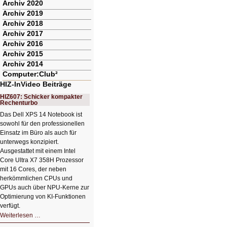
Archiv 2020
Archiv 2019
Archiv 2018
Archiv 2017
Archiv 2016
Archiv 2015
Archiv 2014
Computer:Club²
HIZ-InVideo Beiträge
HIZ607: Schicker kompakter
Rechenturbo
Das Dell XPS 14 Notebook ist
sowohl für den professionellen
Einsatz im Büro als auch für
unterwegs konzipiert.
Ausgestattet mit einem Intel
Core Ultra X7 358H Prozessor
mit 16 Cores, der neben
herkömmlichen CPUs und
GPUs auch über NPU-Kerne zur
Optimierung von KI-Funktionen
verfügt.
HIZ607:
Weiterlesen …
Schicker