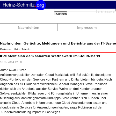
Suchbegriffe
Interessant
Suchen
Nachrichten
Impressum
Nachrichten, Gerüchte, Meldungen und Berichte aus der IT-Szene
Redaktion: Heinz Schmitz
IBM stellt sich dem scharfen Wettbewerb im Cloud-Markt
10.05.2014 12:50
Autor: Rudi Kulzer
Auf dem vorgestellten zentralen Cloud-Marktplatz will IBM zukünftig das eigene
Cloud-Portfolio mit den Services von Partnern und Drittanbietern bündeln. Nach
Angaben des für Cloud verantwortlichen General Managers Steve Robinson
richten sich die Angebote aus der Service-Wolke an drei Kundengruppen:
Softwareentwickler, IT-Manager und Führungskräfte in Unternehmen. In einer
Mischung aus Marketingplattform und Apps-Store können sich Kunden über
aktuelle Cloud-Angebote informieren, neue Cloud-Anwendungen testen und
cloudbasierte Services für Anwendungen kaufen, sagte Robinson auf der
Kundenveranstaltung Impact in Las Vegas.