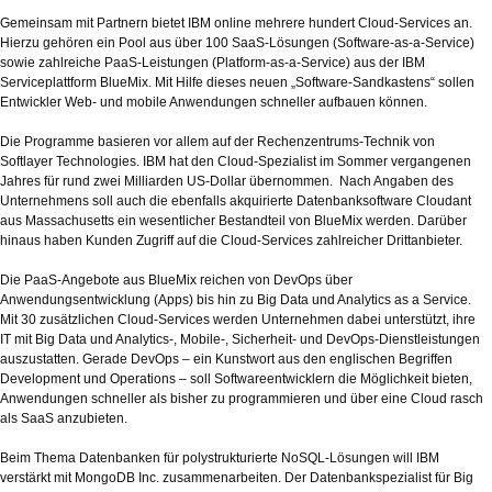
Gemeinsam mit Partnern bietet IBM online mehrere hundert Cloud-Services an.
Hierzu gehören ein Pool aus über 100 SaaS-Lösungen (Software-as-a-Service)
sowie zahlreiche PaaS-Leistungen (Platform-as-a-Service) aus der IBM
Serviceplattform BlueMix. Mit Hilfe dieses neuen „Software-Sandkastens“ sollen
Entwickler Web- und mobile Anwendungen schneller aufbauen können.
Die Programme basieren vor allem auf der Rechenzentrums-Technik von
Softlayer Technologies. IBM hat den Cloud-Spezialist im Sommer vergangenen
Jahres für rund zwei Milliarden US-Dollar übernommen. Nach Angaben des
Unternehmens soll auch die ebenfalls akquirierte Datenbanksoftware Cloudant
aus Massachusetts ein wesentlicher Bestandteil von BlueMix werden. Darüber
hinaus haben Kunden Zugriff auf die Cloud-Services zahlreicher Drittanbieter.
Die PaaS-Angebote aus BlueMix reichen von DevOps über
Anwendungsentwicklung (Apps) bis hin zu Big Data und Analytics as a Service.
Mit 30 zusätzlichen Cloud-Services werden Unternehmen dabei unterstützt, ihre
IT mit Big Data und Analytics-, Mobile-, Sicherheit- und DevOps-Dienstleistungen
auszustatten. Gerade DevOps – ein Kunstwort aus den englischen Begriffen
Development und Operations – soll Softwareentwicklern die Möglichkeit bieten,
Anwendungen schneller als bisher zu programmieren und über eine Cloud rasch
als SaaS anzubieten.
Beim Thema Datenbanken für polystrukturierte NoSQL-Lösungen will IBM
verstärkt mit MongoDB Inc. zusammenarbeiten. Der Datenbankspezialist für Big