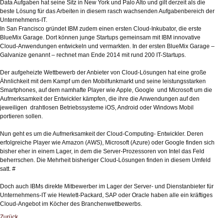
Data Aufgaben hat seine Sitz in New York und Palo Alto und gilt derzeit als die
beste Lösung für das Arbeiten in diesem rasch wachsenden Aufgabenbereich der
Unternehmens-IT.
In San Francisco gründet IBM zudem einen ersten Cloud-Inkubator, die erste
BlueMix Garage. Dort können junge Startups gemeinsam mit IBM innovative
Cloud-Anwendungen entwickeln und vermarkten. In der ersten BlueMix Garage –
Galvanize genannt – rechnet man Ende 2014 mit rund 200 IT-Startups.
Der aufgeheizte Wettbewerb der Anbieter von Cloud-Lösungen hat eine große
Ähnlichkeit mit dem Kampf um den Mobilfunkmarkt und seine leistungsstarken
Smartphones, auf dem namhafte Player wie Apple, Google und Microsoft um die
Aufmerksamkeit der Entwickler kämpfen, die ihre die Anwendungen auf den
jeweiligen drahtlosen Betriebssysteme iOS, Android oder Windows Mobil
portieren sollen.
Nun geht es um die Aufmerksamkeit der Cloud-Computing- Entwickler. Deren
erfolgreiche Player wie Amazon (AWS), Microsoft (Azure) oder Google finden sich
bisher eher in einem Lager, in dem die Server-Prozessoren von Intel das Feld
beherrschen. Die Mehrheit bisheriger Cloud-Lösungen finden in diesem Umfeld
satt. #
Doch auch IBMs direkte Mitbewerber im Lager der Server- und Dienstanbieter für
Unternehmens-IT wie Hewlett-Packard, SAP oder Oracle haben alle ein kräftiges
Cloud-Angebot im Köcher des Branchenwettbewerbs.
Zurück