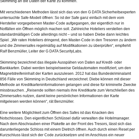
Skimming an die Daten der Karte zu kommen.
Mit verschiedenen Methoden lässt sich das von den G DATA Sicherheitsexperten
untersuchte Safe-Modell öffnen: So ist der Safe ganz einfach mit dem vom
Hersteller vorgegebenen Master-Code aufgegangen, der eigentlich nur in
Notfällen ein Öffnen möglich machen soll. Zahlreiche Hoteliers verstellen den
standardmäßigen Code allerdings nicht – und so haben Diebe dann leichtes
Spiel. „Wir raten Hoteliers dringend, den Master-Code in den Tresoren zu ändern
und die Zimmersafes regelmäßig auf Modifikationen zu überprüfen“, empfiehlt
Ralf Benzmüller, Leiter der G DATA SecurityLabs.
Skimming bezeichnet das illegale Ausspähen von Daten auf Kredit- oder
Bankkarten. Dabei werden beispielsweise Geldautomaten modifiziert, um den
Magnetstreifeninhalt der Karten auszulesen. 2012 hat das Bundeskriminalamt
856 Fälle von Skimming in Deutschland verzeichnet. Diebe können mit dieser
Methode an Kreditkarteninformationen gelangen und diese für kriminelle Zwecke
missbrauchen. „Reisende sollten niemals ihre Kreditkarte zum Verschließen des
Zimmersafes nutzen, damit keine persönlichen Informationen der Karte
mitgelesen werden können“, rät Benzmüller.
Eine weitere Möglichkeit zum Öffnen des Safes ist das Knacken des
Notschlosses. Den eigentlichen Schlüssel dafür verwalten die Hotelmanager.
Nach dem Abschrauben einer Plakette an der Front des Tresors, lässt sich das
darunterliegende Schloss mit einem Dietrich öffnen. Auch durch einen Reset per
Kurzschluss lässt sich der Code zurücksetzen und im Anschluss ein neuer