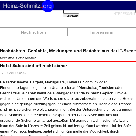
Suchbegriffe
Interessant
Suchen
Nachrichten
Impressum
Nachrichten, Gerüchte, Meldungen und Berichte aus der IT-Szene
Redaktion: Heinz Schmitz
Hotel-Safes sind oft nicht sicher
17.07.2014 00:06
Reisedokumente, Bargeld, Mobilgeräte, Kameras, Schmuck oder
Firmenunterlagen – egal ob im Urlaub oder auf Dienstreise, Touristen oder
Geschäftsleute haben meist viele Wertgegenstände in ihrem Gepäck. Um die
wichtigen Unterlagen und Wertsachen sicher aufzubewahren, bieten viele Hotels
gegen eine geringe Nutzungsgebühr einen Zimmersafe an. Doch diese Tresore
sind nicht so sicher, wie oft angenommen. Bei der Untersuchung eines gängigen
Safe-Modells sind die Sicherheitsexperten der G DATA SecurityLabs auf
gravierende Sicherheitsmängel gestoßen. Mit geringem technischem Aufwand
kann der Safe in kürzester Zeit geknackt und leer geräumt werden. Hat der Safe
einen Magnetkartenleser, bietet sich für Kriminelle die Möglichkeit, durch