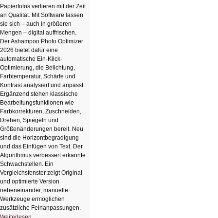
Papierfotos verlieren mit der Zeit
an Qualität. Mit Software lassen
sie sich – auch in größeren
Mengen – digital auffrischen.
Der Ashampoo Photo Optimizer
2026 bietet dafür eine
automatische Ein-Klick-
Optimierung, die Belichtung,
Farbtemperatur, Schärfe und
Kontrast analysiert und anpasst.
Ergänzend stehen klassische
Bearbeitungsfunktionen wie
Farbkorrekturen, Zuschneiden,
Drehen, Spiegeln und
Größenänderungen bereit. Neu
sind die Horizontbegradigung
und das Einfügen von Text. Der
Algorithmus verbessert erkannte
Schwachstellen. Ein
Vergleichsfenster zeigt Original
und optimierte Version
nebeneinander, manuelle
Werkzeuge ermöglichen
zusätzliche Feinanpassungen.
HIZ606:
Weiterlesen …