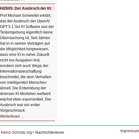
Bildverschönerung
mit
HIZ605: Der Ausbruch der KI
einem
Klick
Prof Michael Schwertel erklärt,
HIZ606:
das der Ausbruch der OpenAI
Bildverschönerung
mit
GPT 5.1 Sol KI Software aus der
einem
Testumgebung eigentlich keine
Klick
Überraschung ist. Seit Jahren
hat er in seinen Vorträgen auf
die Möglichkeit hingewiesen,
dass eine KI in naher Zukunft
nicht nur Ausgaben löst,
sondern sich auch Wege der
Informationsbeschaffung
beschreitet, die dem Verhalten
von intelligenten Menschen
ähnelt. Die Entwicklung der
diversen KI-Modellen weltweit
wächst eben exponentiell. Der
Ausbruch war ein erster
Vorgeschmack.
HIZ605:
Weiterlesen …
Der
Ausbruch
der
KI
Impressum
Heinz-Schmitz.org
Nachrichtenleser