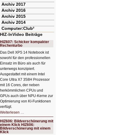
Archiv 2017
Archiv 2016
Archiv 2015
Archiv 2014
Computer:Club²
HIZ-InVideo Beiträge
HIZ607: Schicker kompakter
Rechenturbo
Das Dell XPS 14 Notebook ist
sowohl für den professionellen
Einsatz im Büro als auch für
unterwegs konzipiert.
Ausgestattet mit einem Intel
Core Ultra X7 358H Prozessor
mit 16 Cores, der neben
herkömmlichen CPUs und
GPUs auch über NPU-Kerne zur
Optimierung von KI-Funktionen
verfügt.
HIZ607:
Weiterlesen …
Schicker
kompakter
HIZ606: Bildverschönerung mit
Rechenturbo
einem Klick HIZ606:
Bildverschönerung mit einem
Klick