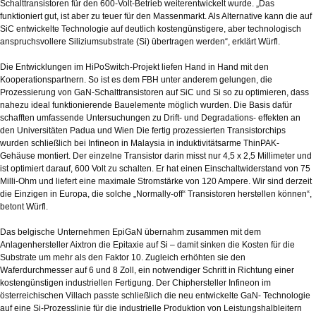
Schalttransistoren für den 600-Volt-Betrieb weiterentwickelt wurde. „Das
funktioniert gut, ist aber zu teuer für den Massenmarkt. Als Alternative kann die auf
SiC entwickelte Technologie auf deutlich kostengünstigere, aber technologisch
anspruchsvollere Siliziumsubstrate (Si) übertragen werden“, erklärt Würfl.
Die Entwicklungen im HiPoSwitch-Projekt liefen Hand in Hand mit den
Kooperationspartnern. So ist es dem FBH unter anderem gelungen, die
Prozessierung von GaN-Schalttransistoren auf SiC und Si so zu optimieren, dass
nahezu ideal funktionierende Bauelemente möglich wurden. Die Basis dafür
schafften umfassende Untersuchungen zu Drift- und Degradations- effekten an
den Universitäten Padua und Wien Die fertig prozessierten Transistorchips
wurden schließlich bei Infineon in Malaysia in induktivitätsarme ThinPAK-
Gehäuse montiert. Der einzelne Transistor darin misst nur 4,5 x 2,5 Millimeter und
ist optimiert darauf, 600 Volt zu schalten. Er hat einen Einschaltwiderstand von 75
Milli-Ohm und liefert eine maximale Stromstärke von 120 Ampere. Wir sind derzeit
die Einzigen in Europa, die solche „Normally-off“ Transistoren herstellen können“,
betont Würfl.
Das belgische Unternehmen EpiGaN übernahm zusammen mit dem
Anlagenhersteller Aixtron die Epitaxie auf Si – damit sinken die Kosten für die
Substrate um mehr als den Faktor 10. Zugleich erhöhten sie den
Waferdurchmesser auf 6 und 8 Zoll, ein notwendiger Schritt in Richtung einer
kostengünstigen industriellen Fertigung. Der Chiphersteller Infineon im
österreichischen Villach passte schließlich die neu entwickelte GaN- Technologie
auf eine Si-Prozesslinie für die industrielle Produktion von Leistungshalbleitern