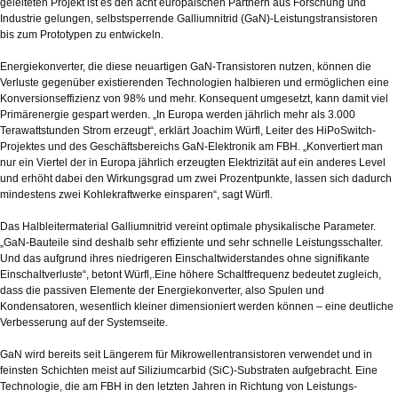
geleiteten Projekt ist es den acht europäischen Partnern aus Forschung und
Industrie gelungen, selbstsperrende Galliumnitrid (GaN)-Leistungstransistoren
bis zum Prototypen zu entwickeln.
Energiekonverter, die diese neuartigen GaN-Transistoren nutzen, können die
Verluste gegenüber existierenden Technologien halbieren und ermöglichen eine
Konversionseffizienz von 98% und mehr. Konsequent umgesetzt, kann damit viel
Primärenergie gespart werden. „In Europa werden jährlich mehr als 3.000
Terawattstunden Strom erzeugt“, erklärt Joachim Würfl, Leiter des HiPoSwitch-
Projektes und des Geschäftsbereichs GaN-Elektronik am FBH. „Konvertiert man
nur ein Viertel der in Europa jährlich erzeugten Elektrizität auf ein anderes Level
und erhöht dabei den Wirkungsgrad um zwei Prozentpunkte, lassen sich dadurch
mindestens zwei Kohlekraftwerke einsparen“, sagt Würfl.
Das Halbleitermaterial Galliumnitrid vereint optimale physikalische Parameter.
„GaN-Bauteile sind deshalb sehr effiziente und sehr schnelle Leistungsschalter.
Und das aufgrund ihres niedrigeren Einschaltwiderstandes ohne signifikante
Einschaltverluste“, betont Würfl,.Eine höhere Schaltfrequenz bedeutet zugleich,
dass die passiven Elemente der Energiekonverter, also Spulen und
Kondensatoren, wesentlich kleiner dimensioniert werden können – eine deutliche
Verbesserung auf der Systemseite.
GaN wird bereits seit Längerem für Mikrowellentransistoren verwendet und in
feinsten Schichten meist auf Siliziumcarbid (SiC)-Substraten aufgebracht. Eine
Technologie, die am FBH in den letzten Jahren in Richtung von Leistungs-