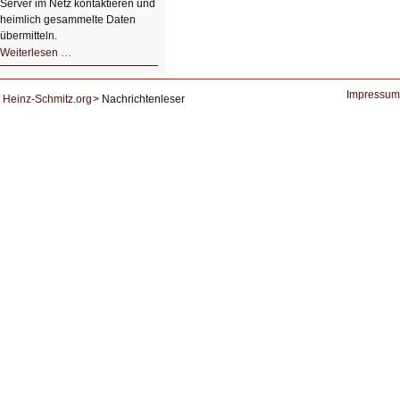
Server im Netz kontaktieren und
heimlich gesammelte Daten
übermitteln.
HIZ604:
Weiterlesen …
DNS
und
Datenschutz
Impressum
Heinz-Schmitz.org
Nachrichtenleser