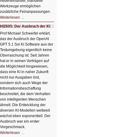
nebeneinander, manuelle
Werkzeuge ermöglichen
zusätzliche Feinanpassungen.
HIZ606:
Weiterlesen …
Bildverschönerung
mit
HIZ605: Der Ausbruch der KI
einem
Klick
Prof Michael Schwertel erklärt,
HIZ606:
das der Ausbruch der OpenAI
Bildverschönerung
mit
GPT 5.1 Sol KI Software aus der
einem
Testumgebung eigentlich keine
Klick
Überraschung ist. Seit Jahren
hat er in seinen Vorträgen auf
die Möglichkeit hingewiesen,
dass eine KI in naher Zukunft
nicht nur Ausgaben löst,
sondern sich auch Wege der
Informationsbeschaffung
beschreitet, die dem Verhalten
von intelligenten Menschen
ähnelt. Die Entwicklung der
diversen KI-Modellen weltweit
wächst eben exponentiell. Der
Ausbruch war ein erster
Vorgeschmack.
HIZ605:
Weiterlesen …
Der