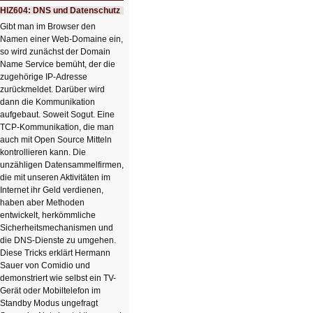
Ausbruch
HIZ604: DNS und Datenschutz
der
KI
Gibt man im Browser den
Namen einer Web-Domaine ein,
so wird zunächst der Domain
Name Service bemüht, der die
zugehörige IP-Adresse
zurückmeldet. Darüber wird
dann die Kommunikation
aufgebaut. Soweit Sogut. Eine
TCP-Kommunikation, die man
auch mit Open Source Mitteln
kontrollieren kann. Die
unzähligen Datensammelfirmen,
die mit unseren Aktivitäten im
Internet ihr Geld verdienen,
haben aber Methoden
entwickelt, herkömmliche
Sicherheitsmechanismen und
die DNS-Dienste zu umgehen.
Diese Tricks erklärt Hermann
Sauer von Comidio und
demonstriert wie selbst ein TV-
Gerät oder Mobiltelefon im
Standby Modus ungefragt