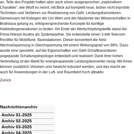
an. Teile des Projekts hatten aber auch einen ausgesprochen „explorativen
Charakter“, wie Würfl es nennt, mit Blick auf komplett neue, bisher nicht erprobte
Techniken und Verfahren zur Realisierung von GaN- Leistungstransistoren.
Gemeinsam mit Kollegen der Uni Wien und der Akademie der Wissenschaften in
Bratislava gelang es, erfolgversprechende Konzepte für künftige
Halbleitergenerationen zu testen. Am Ende der Wertschöpfungskette stand die
Firma Artesyn Austria als Systempartner. Sie entwickelte einen 3-kW-Telecom-
Rectifier für Mobilfunk- Basisstationen. Dieser konvertiert die Netz-
Wechselspannung in Gleichspannung mit einem Wirkungsgrad von 98%. Dazu
wurde eine spezielle, auf die Eigenschaften von GaN-Schalttransistoren
angepasste Schaltungstopologie entwickelt und realisiert. Dank ihrer hohen
Verbreitung ist der Markt für energiesparende Leistungskonverter riesig. Mit ihnen
können zusätzlich Volumen und Gewicht reduziert werden, und das macht sie
auch für Anwendungen in der Luft- und Raumfahrt hoch attraktiv.
Zurück
Nachrichtenarchiv
Navigation
Archiv 01-2025
überspringen
Archiv 02-2025
Archiv 03-2025
Archiv 04-2025