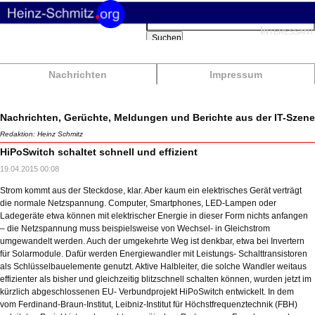
Suchbegriffe
Interessant
Suchen
Nachrichten
Impressum
Nachrichten, Gerüchte, Meldungen und Berichte aus der IT-Szene
Redaktion: Heinz Schmitz
HiPoSwitch schaltet schnell und effizient
19.04.2015 00:08
Strom kommt aus der Steckdose, klar. Aber kaum ein elektrisches Gerät verträgt
die normale Netzspannung. Computer, Smartphones, LED-Lampen oder
Ladegeräte etwa können mit elektrischer Energie in dieser Form nichts anfangen
– die Netzspannung muss beispielsweise von Wechsel- in Gleichstrom
umgewandelt werden. Auch der umgekehrte Weg ist denkbar, etwa bei Invertern
für Solarmodule. Dafür werden Energiewandler mit Leistungs- Schalttransistoren
als Schlüsselbauelemente genutzt. Aktive Halbleiter, die solche Wandler weitaus
effizienter als bisher und gleichzeitig blitzschnell schalten können, wurden jetzt im
kürzlich abgeschlossenen EU- Verbundprojekt HiPoSwitch entwickelt. In dem
vom Ferdinand-Braun-Institut, Leibniz-Institut für Höchstfrequenztechnik (FBH)