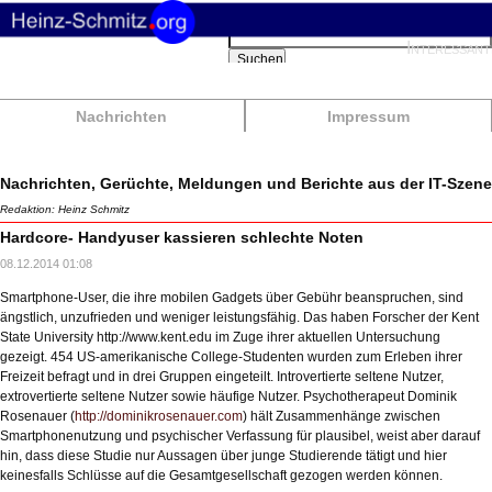
Suchbegriffe
Interessant
Suchen
Nachrichten
Impressum
Nachrichten, Gerüchte, Meldungen und Berichte aus der IT-Szene
Redaktion: Heinz Schmitz
Hardcore- Handyuser kassieren schlechte Noten
08.12.2014 01:08
Smartphone-User, die ihre mobilen Gadgets über Gebühr beanspruchen, sind
ängstlich, unzufrieden und weniger leistungsfähig. Das haben Forscher der Kent
State University http://www.kent.edu im Zuge ihrer aktuellen Untersuchung
gezeigt. 454 US-amerikanische College-Studenten wurden zum Erleben ihrer
Freizeit befragt und in drei Gruppen eingeteilt. Introvertierte seltene Nutzer,
extrovertierte seltene Nutzer sowie häufige Nutzer. Psychotherapeut Dominik
Rosenauer (
http://dominikrosenauer.com
) hält Zusammenhänge zwischen
Smartphonenutzung und psychischer Verfassung für plausibel, weist aber darauf
hin, dass diese Studie nur Aussagen über junge Studierende tätigt und hier
keinesfalls Schlüsse auf die Gesamtgesellschaft gezogen werden können.