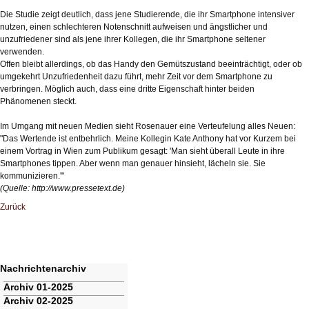
Die Studie zeigt deutlich, dass jene Studierende, die ihr Smartphone intensiver
nutzen, einen schlechteren Notenschnitt aufweisen und ängstlicher und
unzufriedener sind als jene ihrer Kollegen, die ihr Smartphone seltener
verwenden.
Offen bleibt allerdings, ob das Handy den Gemütszustand beeinträchtigt, oder ob
umgekehrt Unzufriedenheit dazu führt, mehr Zeit vor dem Smartphone zu
verbringen. Möglich auch, dass eine dritte Eigenschaft hinter beiden
Phänomenen steckt.
Im Umgang mit neuen Medien sieht Rosenauer eine Verteufelung alles Neuen:
"Das Wertende ist entbehrlich. Meine Kollegin Kate Anthony hat vor Kurzem bei
einem Vortrag in Wien zum Publikum gesagt: 'Man sieht überall Leute in ihre
Smartphones tippen. Aber wenn man genauer hinsieht, lächeln sie. Sie
kommunizieren.'"
(Quelle:
http://www.pressetext.de
)
Zurück
Nachrichtenarchiv
Navigation
Archiv 01-2025
überspringen
Archiv 02-2025