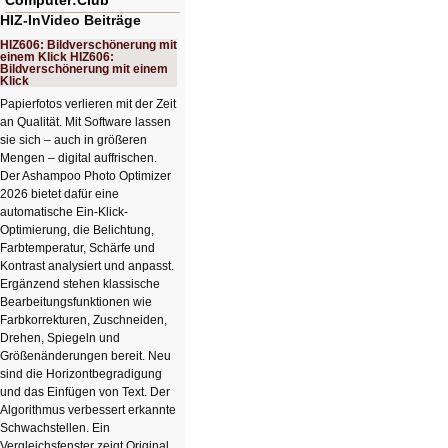
Computer:Club²
HIZ-InVideo Beiträge
HIZ606: Bildverschönerung mit
einem Klick HIZ606:
Bildverschönerung mit einem
Klick
Papierfotos verlieren mit der Zeit
an Qualität. Mit Software lassen
sie sich – auch in größeren
Mengen – digital auffrischen.
Der Ashampoo Photo Optimizer
2026 bietet dafür eine
automatische Ein-Klick-
Optimierung, die Belichtung,
Farbtemperatur, Schärfe und
Kontrast analysiert und anpasst.
Ergänzend stehen klassische
Bearbeitungsfunktionen wie
Farbkorrekturen, Zuschneiden,
Drehen, Spiegeln und
Größenänderungen bereit. Neu
sind die Horizontbegradigung
und das Einfügen von Text. Der
Algorithmus verbessert erkannte
Schwachstellen. Ein
Vergleichsfenster zeigt Original