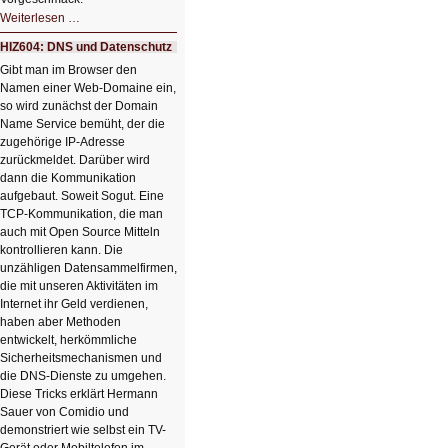
HIZ605:
Weiterlesen …
Der
Ausbruch
HIZ604: DNS und Datenschutz
der
KI
Gibt man im Browser den
Namen einer Web-Domaine ein,
so wird zunächst der Domain
Name Service bemüht, der die
zugehörige IP-Adresse
zurückmeldet. Darüber wird
dann die Kommunikation
aufgebaut. Soweit Sogut. Eine
TCP-Kommunikation, die man
auch mit Open Source Mitteln
kontrollieren kann. Die
unzähligen Datensammelfirmen,
die mit unseren Aktivitäten im
Internet ihr Geld verdienen,
haben aber Methoden
entwickelt, herkömmliche
Sicherheitsmechanismen und
die DNS-Dienste zu umgehen.
Diese Tricks erklärt Hermann
Sauer von Comidio und
demonstriert wie selbst ein TV-