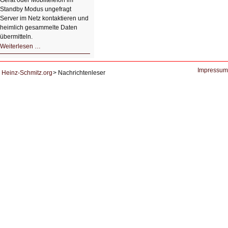
Gerät oder Mobiltelefon im
Standby Modus ungefragt
Server im Netz kontaktieren und
heimlich gesammelte Daten
übermitteln.
HIZ604:
Weiterlesen …
DNS
und
Datenschutz
Impressum
Heinz-Schmitz.org
Nachrichtenleser