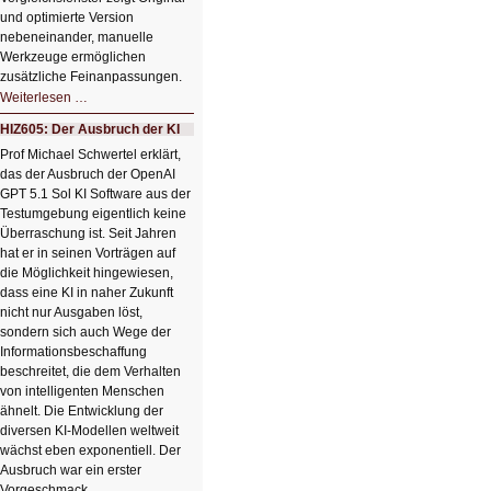
und optimierte Version
nebeneinander, manuelle
Werkzeuge ermöglichen
zusätzliche Feinanpassungen.
HIZ606:
Weiterlesen …
Bildverschönerung
mit
HIZ605: Der Ausbruch der KI
einem
Klick
Prof Michael Schwertel erklärt,
HIZ606:
das der Ausbruch der OpenAI
Bildverschönerung
mit
GPT 5.1 Sol KI Software aus der
einem
Testumgebung eigentlich keine
Klick
Überraschung ist. Seit Jahren
hat er in seinen Vorträgen auf
die Möglichkeit hingewiesen,
dass eine KI in naher Zukunft
nicht nur Ausgaben löst,
sondern sich auch Wege der
Informationsbeschaffung
beschreitet, die dem Verhalten
von intelligenten Menschen
ähnelt. Die Entwicklung der
diversen KI-Modellen weltweit
wächst eben exponentiell. Der
Ausbruch war ein erster
Vorgeschmack.