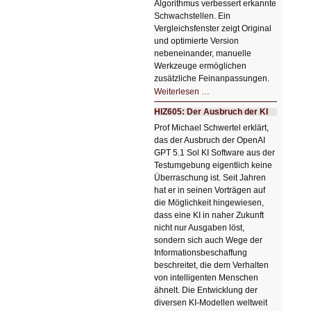
Algorithmus verbessert erkannte
Schwachstellen. Ein
Vergleichsfenster zeigt Original
und optimierte Version
nebeneinander, manuelle
Werkzeuge ermöglichen
zusätzliche Feinanpassungen.
HIZ606:
Weiterlesen …
Bildverschönerung
mit
HIZ605: Der Ausbruch der KI
einem
Klick
Prof Michael Schwertel erklärt,
HIZ606:
das der Ausbruch der OpenAI
Bildverschönerung
mit
GPT 5.1 Sol KI Software aus der
einem
Testumgebung eigentlich keine
Klick
Überraschung ist. Seit Jahren
hat er in seinen Vorträgen auf
die Möglichkeit hingewiesen,
dass eine KI in naher Zukunft
nicht nur Ausgaben löst,
sondern sich auch Wege der
Informationsbeschaffung
beschreitet, die dem Verhalten
von intelligenten Menschen
ähnelt. Die Entwicklung der
diversen KI-Modellen weltweit