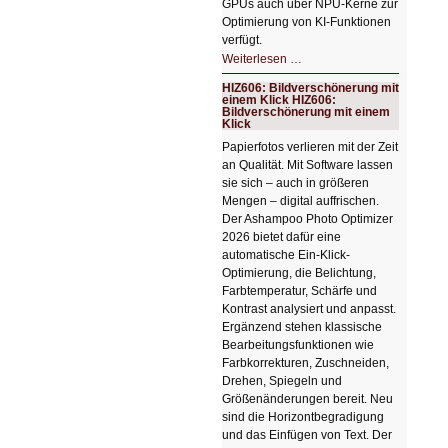
GPUs auch über NPU-Kerne zur
Optimierung von KI-Funktionen
verfügt.
HIZ607:
Weiterlesen …
Schicker
kompakter
HIZ606: Bildverschönerung mit
Rechenturbo
einem Klick HIZ606:
Bildverschönerung mit einem
Klick
Papierfotos verlieren mit der Zeit
an Qualität. Mit Software lassen
sie sich – auch in größeren
Mengen – digital auffrischen.
Der Ashampoo Photo Optimizer
2026 bietet dafür eine
automatische Ein-Klick-
Optimierung, die Belichtung,
Farbtemperatur, Schärfe und
Kontrast analysiert und anpasst.
Ergänzend stehen klassische
Bearbeitungsfunktionen wie
Farbkorrekturen, Zuschneiden,
Drehen, Spiegeln und
Größenänderungen bereit. Neu
sind die Horizontbegradigung
und das Einfügen von Text. Der