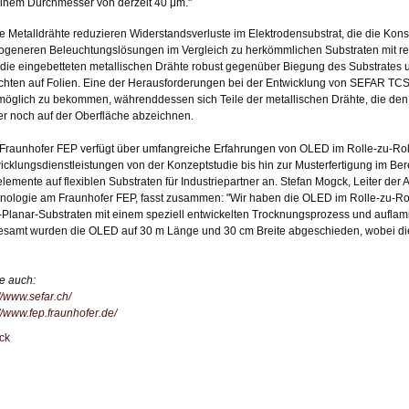
einem Durchmesser von derzeit 40 μm."
e Metalldrähte reduzieren Widerstandsverluste im Elektrodensubstrat, die die Kons
generen Beleuchtungslösungen im Vergleich zu herkömmlichen Substraten mit re
 die eingebetteten metallischen Drähte robust gegenüber Biegung des Substrates 
chten auf Folien. Eine der Herausforderungen bei der Entwicklung von SEFAR TCS P
möglich zu bekommen, währenddessen sich Teile der metallischen Drähte, die den 
r noch auf der Oberfläche abzeichnen.
Fraunhofer FEP verfügt über umfangreiche Erfahrungen von OLED im Rolle-zu-Rol
icklungsdienstleistungen von der Konzeptstudie bis hin zur Musterfertigung im B
lemente auf flexiblen Substraten für Industriepartner an. Stefan Mogck, Leiter der 
nologie am Fraunhofer FEP, fasst zusammen: "Wir haben die OLED im Rolle-zu-Ro
Planar-Substraten mit einem speziell entwickelten Trocknungsprozess und auflaminie
esamt wurden die OLED auf 30 m Länge und 30 cm Breite abgeschieden, wobei di
e auch:
//www.sefar.ch/
://www.fep.fraunhofer.de/
ck