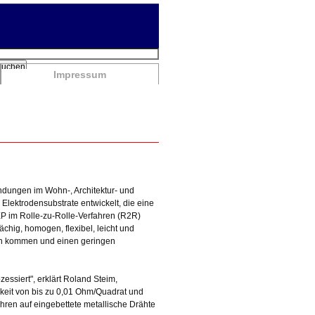
chbegriffe
Suchen
Impressum
ndungen im Wohn-, Architektur- und
Elektrodensubstrate entwickelt, die eine
P im Rolle-zu-Rolle-Verfahren (R2R)
ig, homogen, flexibel, leicht und
ten kommen und einen geringen
ssiert", erklärt Roland Steim,
higkeit von bis zu 0,01 Ohm/Quadrat und
hren auf eingebettete metallische Drähte