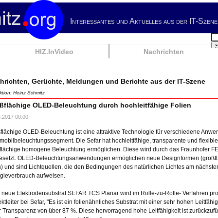
Interessantes und Aktuelles aus der IT-Szene
Su
HIZ.InVideo
Nachrichten
hrichten, Gerüchte, Meldungen und Berichte aus der IT-Szene
tion: Heinz Schmitz
ßflächige OLED-Beleuchtung durch hochleitfähige Folien
6.2017 00:00
flächige OLED-Beleuchtung ist eine attraktive Technologie für verschiedene Anwe
mobilbeleuchtungssegment. Die Sefar hat hochleitfähige, transparente und flexible 
flächige homogene Beleuchtung ermöglichen. Diese wird durch das Fraunhofer FE
setzt. OLED-Beleuchtungsanwendungen ermöglichen neue Designformen (großfläch
) und sind Lichtquellen, die den Bedingungen des natürlichen Lichtes am nächs
gieverbrauch aufweisen.
 neue Elektrodensubstrat SEFAR TCS Planar wird im Rolle-zu-Rolle- Verfahren proze
ektleiter bei Sefar, "Es ist ein folienähnliches Substrat mit einer sehr hohen Leitfä
r Transparenz von über 87 %. Diese hervorragend hohe Leitfähigkeit ist zurückzufü