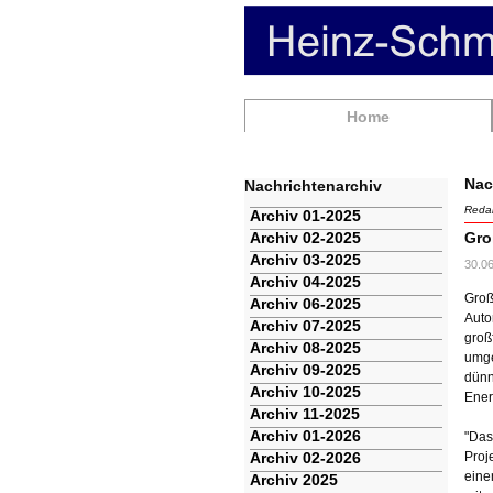
Navigation
Home
überspringen
Nac
Nachrichtenarchiv
Redak
Navigation
Archiv 01-2025
überspringen
Archiv 02-2025
Gro
Archiv 03-2025
30.0
Archiv 04-2025
Groß
Archiv 06-2025
Auto
Archiv 07-2025
groß
Archiv 08-2025
umge
Archiv 09-2025
dünn
Archiv 10-2025
Ener
Archiv 11-2025
Archiv 01-2026
"Das
Archiv 02-2026
Proj
eine
Archiv 2025