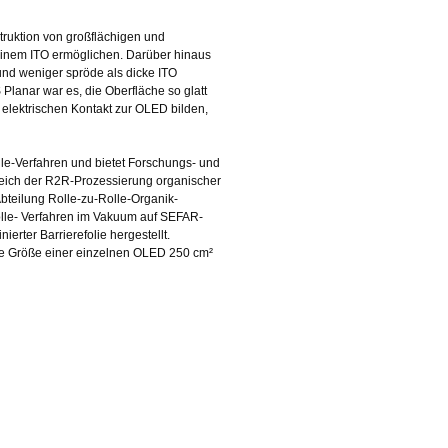
truktion von großflächigen und
inem ITO ermöglichen. Darüber hinaus
und weniger spröde als dicke ITO
lanar war es, die Oberfläche so glatt
elektrischen Kontakt zur OLED bilden,
le-Verfahren und bietet Forschungs- und
ereich der R2R-Prozessierung organischer
Abteilung Rolle-zu-Rolle-Organik-
lle- Verfahren im Vakuum auf SEFAR-
rter Barrierefolie hergestellt.
e Größe einer einzelnen OLED 250 cm²