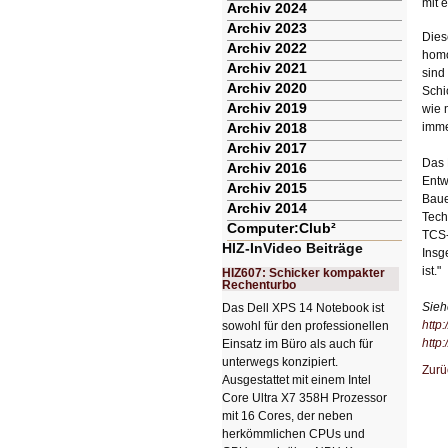
mit 
Archiv 2024
Archiv 2023
Dies
Archiv 2022
homo
Archiv 2021
sind
Archiv 2020
Schi
Archiv 2019
wie 
Archiv 2018
imme
Archiv 2017
Das 
Archiv 2016
Entw
Archiv 2015
Baue
Archiv 2014
Tech
Computer:Club²
TCS-
HIZ-InVideo Beiträge
Insg
ist."
HIZ607: Schicker kompakter
Rechenturbo
Sieh
Das Dell XPS 14 Notebook ist
http:
sowohl für den professionellen
http
Einsatz im Büro als auch für
unterwegs konzipiert.
Zurü
Ausgestattet mit einem Intel
Core Ultra X7 358H Prozessor
mit 16 Cores, der neben
herkömmlichen CPUs und