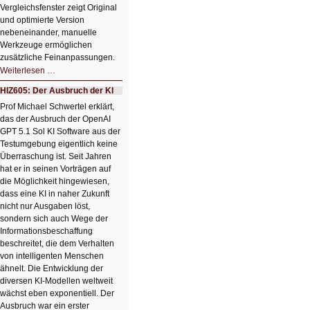
Vergleichsfenster zeigt Original
und optimierte Version
nebeneinander, manuelle
Werkzeuge ermöglichen
zusätzliche Feinanpassungen.
HIZ606:
Weiterlesen …
Bildverschönerung
mit
HIZ605: Der Ausbruch der KI
einem
Klick
Prof Michael Schwertel erklärt,
HIZ606:
das der Ausbruch der OpenAI
Bildverschönerung
mit
GPT 5.1 Sol KI Software aus der
einem
Testumgebung eigentlich keine
Klick
Überraschung ist. Seit Jahren
hat er in seinen Vorträgen auf
die Möglichkeit hingewiesen,
dass eine KI in naher Zukunft
nicht nur Ausgaben löst,
sondern sich auch Wege der
Informationsbeschaffung
beschreitet, die dem Verhalten
von intelligenten Menschen
ähnelt. Die Entwicklung der
diversen KI-Modellen weltweit
wächst eben exponentiell. Der
Ausbruch war ein erster