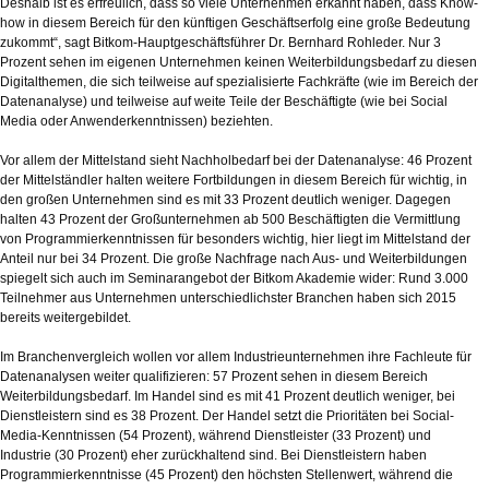
Deshalb ist es erfreulich, dass so viele Unternehmen erkannt haben, dass Know-
how in diesem Bereich für den künftigen Geschäftserfolg eine große Bedeutung
zukommt“, sagt Bitkom-Hauptgeschäftsführer Dr. Bernhard Rohleder. Nur 3
Prozent sehen im eigenen Unternehmen keinen Weiterbildungsbedarf zu diesen
Digitalthemen, die sich teilweise auf spezialisierte Fachkräfte (wie im Bereich der
Datenanalyse) und teilweise auf weite Teile der Beschäftigte (wie bei Social
Media oder Anwenderkenntnissen) beziehten.
Vor allem der Mittelstand sieht Nachholbedarf bei der Datenanalyse: 46 Prozent
der Mittelständler halten weitere Fortbildungen in diesem Bereich für wichtig, in
den großen Unternehmen sind es mit 33 Prozent deutlich weniger. Dagegen
halten 43 Prozent der Großunternehmen ab 500 Beschäftigten die Vermittlung
von Programmierkenntnissen für besonders wichtig, hier liegt im Mittelstand der
Anteil nur bei 34 Prozent. Die große Nachfrage nach Aus- und Weiterbildungen
spiegelt sich auch im Seminarangebot der Bitkom Akademie wider: Rund 3.000
Teilnehmer aus Unternehmen unterschiedlichster Branchen haben sich 2015
bereits weitergebildet.
Im Branchenvergleich wollen vor allem Industrieunternehmen ihre Fachleute für
Datenanalysen weiter qualifizieren: 57 Prozent sehen in diesem Bereich
Weiterbildungsbedarf. Im Handel sind es mit 41 Prozent deutlich weniger, bei
Dienstleistern sind es 38 Prozent. Der Handel setzt die Prioritäten bei Social-
Media-Kenntnissen (54 Prozent), während Dienstleister (33 Prozent) und
Industrie (30 Prozent) eher zurückhaltend sind. Bei Dienstleistern haben
Programmierkenntnisse (45 Prozent) den höchsten Stellenwert, während die