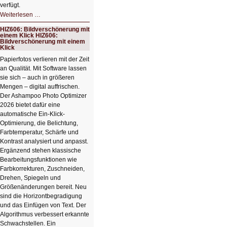
verfügt.
HIZ607:
Weiterlesen …
Schicker
kompakter
HIZ606: Bildverschönerung mit
Rechenturbo
einem Klick HIZ606:
Bildverschönerung mit einem
Klick
Papierfotos verlieren mit der Zeit
an Qualität. Mit Software lassen
sie sich – auch in größeren
Mengen – digital auffrischen.
Der Ashampoo Photo Optimizer
2026 bietet dafür eine
automatische Ein-Klick-
Optimierung, die Belichtung,
Farbtemperatur, Schärfe und
Kontrast analysiert und anpasst.
Ergänzend stehen klassische
Bearbeitungsfunktionen wie
Farbkorrekturen, Zuschneiden,
Drehen, Spiegeln und
Größenänderungen bereit. Neu
sind die Horizontbegradigung
und das Einfügen von Text. Der
Algorithmus verbessert erkannte
Schwachstellen. Ein