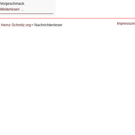
Vorgeschmack.
HIZ605:
Weiterlesen …
Der
Ausbruch
der
KI
Impressum
Heinz-Schmitz.org
Nachrichtenleser