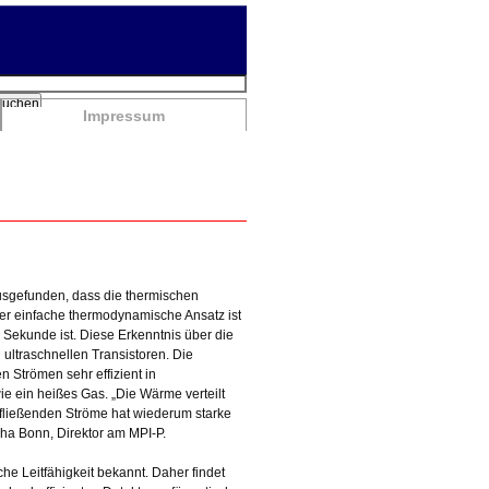
chbegriffe
Suchen
Impressum
usgefunden, dass die thermischen
er einfache thermodynamische Ansatz ist
r Sekunde ist. Diese Erkenntnis über die
 ultraschnellen Transistoren. Die
n Strömen sehr effizient in
e ein heißes Gas. „Die Wärme verteilt
e fließenden Ströme hat wiederum starke
cha Bonn, Direktor am MPI-P.
che Leitfähigkeit bekannt. Daher findet