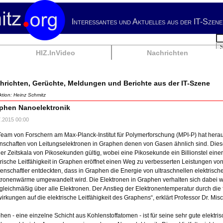
Interessantes und Aktuelles aus der IT-Szene
Su
HIZ.InVideo
Nachrichten
hrichten, Gerüchte, Meldungen und Berichte aus der IT-Szene
tion: Heinz Schmitz
phen Nanoelektronik
7.2015 00:00
Team von Forschern am Max-Planck-Institut für Polymerforschung (MPI-P) hat hera
nschaften von Leitungselektronen in Graphen denen von Gasen ähnlich sind. Dies
der Zeitskala von Pikosekunden gültig, wobei eine Pikosekunde ein Billionstel eine
trische Leitfähigkeit in Graphen eröffnet einen Weg zu verbesserten Leistungen von
enschaftler entdeckten, dass in Graphen die Energie von ultraschnellen elektrische
tronenwärme umgewandelt wird. Die Elektronen in Graphen verhalten sich dabei wi
 gleichmäßig über alle Elektronen. Der Anstieg der Elektronentemperatur durch di
irkungen auf die elektrische Leitfähigkeit des Graphens“, erklärt Professor Dr. Mis
hen - eine einzelne Schicht aus Kohlenstoffatomen - ist für seine sehr gute elektris