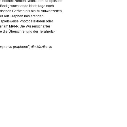
 hocheffizienten Detektoren für optische
e ständig wachsende Nachfrage nach
nischen Geräten bis hin zu Antwortzeiten
der auf Graphen basierenden
ispielsweise Photodetektoren oder
ter am MPI-P. Die Wissenschaftler
 die Überschreitung der Terahertz-
sport in graphene”, die kürzlich in