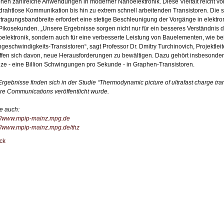
hen zahlreiche Anwendungen in moderner Nanoelektronik. Diese Vielfalt reicht von
drahtlose Kommunikation bis hin zu extrem schnell arbeitenden Transistoren. Di
tragungsbandbreite erfordert eine stetige Beschleunigung der Vorgänge in elektro
Pikosekunden. „Unsere Ergebnisse sorgen nicht nur für ein besseres Verständnis 
elektronik, sondern auch für eine verbesserte Leistung von Bauelementen, wie be
geschwindigkeits-Transistoren“, sagt Professor Dr. Dmitry Turchinovich, Projektlei
ffen sich davon, neue Herausforderungen zu bewältigen. Dazu gehört insbesondere
ze - eine Billion Schwingungen pro Sekunde - in Graphen-Transistoren.
Ergebnisse finden sich in der Studie “Thermodynamic picture of ultrafast charge tran
re Communications veröffentlicht wurde.
e auch:
://www.mpip-mainz.mpg.de
://www.mpip-mainz.mpg.de/thz
ck