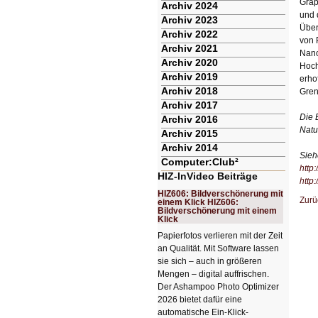
Grap
Archiv 2024
und 
Archiv 2023
Über
Archiv 2022
von 
Archiv 2021
Nano
Archiv 2020
Hoch
Archiv 2019
erho
Archiv 2018
Gren
Archiv 2017
Die 
Archiv 2016
Natu
Archiv 2015
Archiv 2014
Sieh
Computer:Club²
http
HIZ-InVideo Beiträge
http
HIZ606: Bildverschönerung mit
Zurü
einem Klick HIZ606:
Bildverschönerung mit einem
Klick
Papierfotos verlieren mit der Zeit
an Qualität. Mit Software lassen
sie sich – auch in größeren
Mengen – digital auffrischen.
Der Ashampoo Photo Optimizer
2026 bietet dafür eine
automatische Ein-Klick-