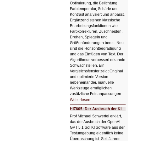
Optimierung, die Belichtung,
Farbtemperatur, Schärfe und
Kontrast analysiert und anpasst.
Ergänzend stehen klassische
Bearbeitungsfunktionen wie
Farbkorrekturen, Zuschneiden,
Drehen, Spiegeln und
Größenänderungen bereit. Neu
sind die Horizontbegradigung
und das Einfügen von Text. Der
Algorithmus verbessert erkannte
Schwachstellen. Ein
Vergleichsfenster zeigt Original
und optimierte Version
nebeneinander, manuelle
Werkzeuge ermöglichen
zusätzliche Feinanpassungen.
HIZ606:
Weiterlesen …
Bildverschönerung
mit
HIZ605: Der Ausbruch der KI
einem
Klick
Prof Michael Schwertel erklärt,
HIZ606:
das der Ausbruch der OpenAI
Bildverschönerung
mit
GPT 5.1 Sol KI Software aus der
einem
Testumgebung eigentlich keine
Klick
Überraschung ist. Seit Jahren