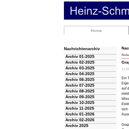
Navigation
Home
überspringen
Nac
Nachrichtenarchiv
Redak
Navigation
Archiv 01-2025
überspringen
Archiv 02-2025
Gra
Archiv 03-2025
17.0
Archiv 04-2025
Ein 
Archiv 06-2025
Eige
Archiv 07-2025
auf 
Archiv 08-2025
elek
Archiv 09-2025
Wiss
Archiv 10-2025
Elek
Archiv 11-2025
sich
Archiv 01-2026
Ausw
Archiv 02-2026
Grap
Archiv 2025