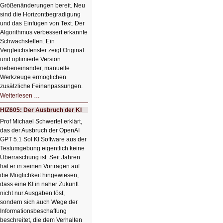
Größenänderungen bereit. Neu
sind die Horizontbegradigung
und das Einfügen von Text. Der
Algorithmus verbessert erkannte
Schwachstellen. Ein
Vergleichsfenster zeigt Original
und optimierte Version
nebeneinander, manuelle
Werkzeuge ermöglichen
zusätzliche Feinanpassungen.
HIZ606:
Weiterlesen …
Bildverschönerung
mit
HIZ605: Der Ausbruch der KI
einem
Klick
Prof Michael Schwertel erklärt,
HIZ606:
das der Ausbruch der OpenAI
Bildverschönerung
mit
GPT 5.1 Sol KI Software aus der
einem
Testumgebung eigentlich keine
Klick
Überraschung ist. Seit Jahren
hat er in seinen Vorträgen auf
die Möglichkeit hingewiesen,
dass eine KI in naher Zukunft
nicht nur Ausgaben löst,
sondern sich auch Wege der
Informationsbeschaffung
beschreitet, die dem Verhalten