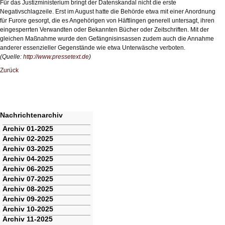
Für das Justizministerium bringt der Datenskandal nicht die erste
Negativschlagzeile. Erst im August hatte die Behörde etwa mit einer Anordnung
für Furore gesorgt, die es Angehörigen von Häftlingen generell untersagt, ihren
eingesperrten Verwandten oder Bekannten Bücher oder Zeitschriften. Mit der
gleichen Maßnahme wurde den Gefängnisinsassen zudem auch die Annahme
anderer essenzieller Gegenstände wie etwa Unterwäsche verboten.
(Quelle:
http://www.pressetext.de
)
Zurück
Nachrichtenarchiv
Navigation
Archiv 01-2025
überspringen
Archiv 02-2025
Archiv 03-2025
Archiv 04-2025
Archiv 06-2025
Archiv 07-2025
Archiv 08-2025
Archiv 09-2025
Archiv 10-2025
Archiv 11-2025