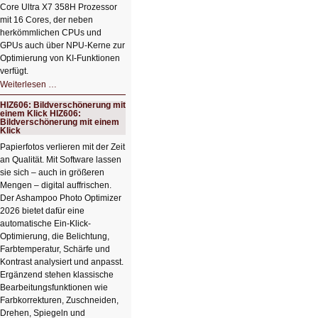
Core Ultra X7 358H Prozessor
mit 16 Cores, der neben
herkömmlichen CPUs und
GPUs auch über NPU-Kerne zur
Optimierung von KI-Funktionen
verfügt.
HIZ607:
Weiterlesen …
Schicker
kompakter
HIZ606: Bildverschönerung mit
Rechenturbo
einem Klick HIZ606:
Bildverschönerung mit einem
Klick
Papierfotos verlieren mit der Zeit
an Qualität. Mit Software lassen
sie sich – auch in größeren
Mengen – digital auffrischen.
Der Ashampoo Photo Optimizer
2026 bietet dafür eine
automatische Ein-Klick-
Optimierung, die Belichtung,
Farbtemperatur, Schärfe und
Kontrast analysiert und anpasst.
Ergänzend stehen klassische
Bearbeitungsfunktionen wie
Farbkorrekturen, Zuschneiden,
Drehen, Spiegeln und