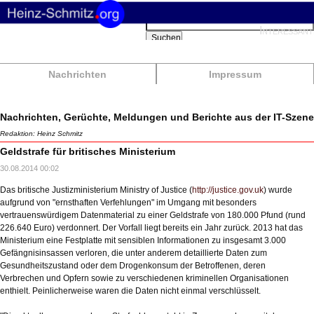
Suchbegriffe
Interessant
Suchen
Nachrichten
Impressum
Nachrichten, Gerüchte, Meldungen und Berichte aus der IT-Szene
Redaktion: Heinz Schmitz
Geldstrafe für britisches Ministerium
30.08.2014 00:02
Das britische Justizministerium Ministry of Justice (
http://justice.gov.uk
) wurde
aufgrund von "ernsthaften Verfehlungen" im Umgang mit besonders
vertrauenswürdigem Datenmaterial zu einer Geldstrafe von 180.000 Pfund (rund
226.640 Euro) verdonnert. Der Vorfall liegt bereits ein Jahr zurück. 2013 hat das
Ministerium eine Festplatte mit sensiblen Informationen zu insgesamt 3.000
Gefängnisinsassen verloren, die unter anderem detaillierte Daten zum
Gesundheitszustand oder dem Drogenkonsum der Betroffenen, deren
Verbrechen und Opfern sowie zu verschiedenen kriminellen Organisationen
enthielt. Peinlicherweise waren die Daten nicht einmal verschlüsselt.