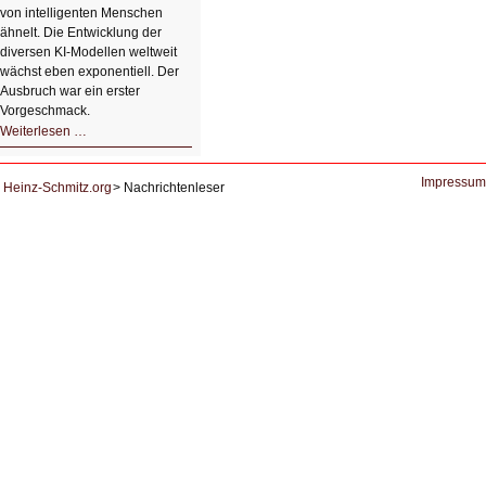
von intelligenten Menschen
ähnelt. Die Entwicklung der
diversen KI-Modellen weltweit
wächst eben exponentiell. Der
Ausbruch war ein erster
Vorgeschmack.
HIZ605:
Weiterlesen …
Der
Ausbruch
der
KI
Impressum
Heinz-Schmitz.org
Nachrichtenleser