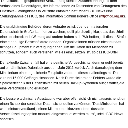
"Die aktuell ausgesprochene Strafzahlung steht in Zusammenhang mit dem
Verlust eines Datenträgers, der Informationen zu Tausenden von Gefangenen des
Erlestoke-Gefängnisses in Wiltshire enthalten hat", zitiert BBC News eine
Stellungnahme des ICO, des Information Commissioner's Office (
http://ico.org.uk
).
Die unabhängige Behörde, deren Aufgabe es ist, über den nationalen
Datenschutz in Großbritannien zu wachen, stellt gleichzeitig klar, dass das Urteil
eine abschreckende Wirkung auf andere haben soll. "Wir hoffen, mit dieser Strafe
eine eindeutige Botschaft auszusenden. Organisationen müssen nicht nur das
richtige Equipment zur Verfügung haben, um die Daten der Menschen zu
schützen, sondern auch verstehen, wie es einzusetzen ist", so das ICO-Urteil.
Der aktuelle Zwischenfall hat eine peinliche Vorgeschichte, denn er geht bereits
auf ein ähnliches Datenleck aus dem Jahr 2011 zurück. Auch damals ging dem
Ministerium eine ungesicherte Festplatte verloren, diesmal allerdings mit Daten
zu rund 16.000 Gefängnisinsassen. Nach Durchsickern des Fehlers wurde die
Speichertechnik der Haftanstalten mit neuen Backup-Systemen ausgestattet, die
eine Verschlüsselung erlauben.
Die bessere technische Ausstattung war aber offensichtlich nicht ausreichend, um
einen Schutz der sensiblen Daten sicherstellen zu können. "Das Ministerium hat
wohl einfach versäumt, seinen Mitarbeitern klarzumachen, dass die
Verschlüsselungsoption manuell eingeschaltet werden muss", urteilt BBC News
spöttisch.