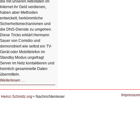
die mit unseren Aktivitäten im
Internet ihr Geld verdienen,
haben aber Methoden
entwickelt, herkömmliche
Sicherheitsmechanismen und
die DNS-Dienste zu umgehen.
Diese Tricks erklärt Hermann
Sauer von Comidio und
demonstriert wie selbst ein TV-
Gerät oder Mobiltelefon im
Standby Modus ungefragt
Server im Netz kontaktieren und
heimlich gesammelte Daten
übermitteln.
HIZ604:
Weiterlesen …
DNS
und
Datenschutz
Impressum
Heinz-Schmitz.org
Nachrichtenleser