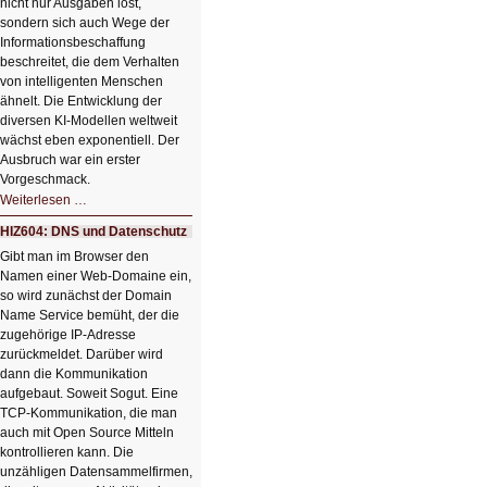
nicht nur Ausgaben löst,
sondern sich auch Wege der
Informationsbeschaffung
beschreitet, die dem Verhalten
von intelligenten Menschen
ähnelt. Die Entwicklung der
diversen KI-Modellen weltweit
wächst eben exponentiell. Der
Ausbruch war ein erster
Vorgeschmack.
HIZ605:
Weiterlesen …
Der
Ausbruch
HIZ604: DNS und Datenschutz
der
KI
Gibt man im Browser den
Namen einer Web-Domaine ein,
so wird zunächst der Domain
Name Service bemüht, der die
zugehörige IP-Adresse
zurückmeldet. Darüber wird
dann die Kommunikation
aufgebaut. Soweit Sogut. Eine
TCP-Kommunikation, die man
auch mit Open Source Mitteln
kontrollieren kann. Die
unzähligen Datensammelfirmen,