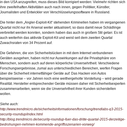
in den USA anzugreifen, muss dieses Bild korrigiert werden: Vielmehr richten sich
ihre zweifelhaften Aktivitäten auch nach innen, gegen Politiker, Künstler,
Journalisten und Entwickler von Verschlüsselungssoftware in Russland.
Die hinter dem „Angler-Exploit-Kit“ stehenden Kriminellen haben im vergangenen
Quartal nicht nur ihr Arsenal weiter aktualisiert, so dass damit neue Schädlinge
verbreitet werden konnten, sondern haben das auch in großem Stil getan: Es ist
auch weiterhin das aktivste Exploit-Kit und weist seit dem zweiten Quartal
Zuwachsraten von 34 Prozent auf.
Die Gefahren, die von Sicherheitslücken in mit dem Internet verbundenen
Geräten ausgehen, haben nicht nur Auswirkungen auf die Privatsphäre von
Menschen, sondern auch auf deren körperliche Unversehrtheit. Verschiedene
Forschungsergebnisse, zumal aus unterschiedlichen Bereichen, werfen Fragen
über die Sicherheit internetfähiger Geräte auf: Das Hacken von Autos
beispielsweise – vor Jahren noch eine weithergeholte Vorstellung – wird gerade
Realität. Hersteller entsprechender Geräte müssen daher mit Sicherheitsexperten
zusammenarbeiten, wenn sie die Unversehrtheit ihrer Kunden sicherstellen
wollen.
Siehe auch:
http://www.trendmicro.de/sicherheitsinformationen/forschung/trendlabs-q3-2015-
security-roundup/index.html
http://blog.trendmicro.de/security-roundup-fuer-das-dritte-quartal-2015-derzeitige-
bedrohungen-nehmen-kommende-angriffsszenarien-vorweg/