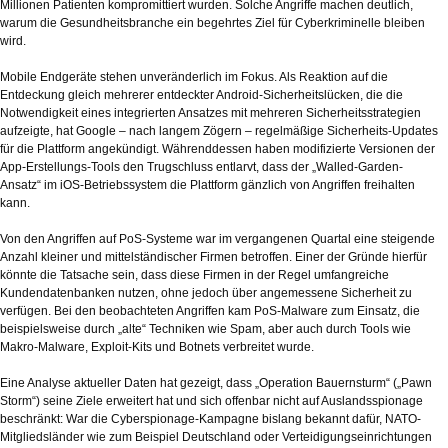
Millionen Patienten kompromittiert wurden. Solche Angriffe machen deutlich,
warum die Gesundheitsbranche ein begehrtes Ziel für Cyberkriminelle bleiben
wird.
Mobile Endgeräte stehen unveränderlich im Fokus. Als Reaktion auf die
Entdeckung gleich mehrerer entdeckter Android-Sicherheitslücken, die die
Notwendigkeit eines integrierten Ansatzes mit mehreren Sicherheitsstrategien
aufzeigte, hat Google – nach langem Zögern – regelmäßige Sicherheits-Updates
für die Plattform angekündigt. Währenddessen haben modifizierte Versionen der
App-Erstellungs-Tools den Trugschluss entlarvt, dass der „Walled-Garden-
Ansatz“ im iOS-Betriebssystem die Plattform gänzlich von Angriffen freihalten
kann.
Von den Angriffen auf PoS-Systeme war im vergangenen Quartal eine steigende
Anzahl kleiner und mittelständischer Firmen betroffen. Einer der Gründe hierfür
könnte die Tatsache sein, dass diese Firmen in der Regel umfangreiche
Kundendatenbanken nutzen, ohne jedoch über angemessene Sicherheit zu
verfügen. Bei den beobachteten Angriffen kam PoS-Malware zum Einsatz, die
beispielsweise durch „alte“ Techniken wie Spam, aber auch durch Tools wie
Makro-Malware, Exploit-Kits und Botnets verbreitet wurde.
Eine Analyse aktueller Daten hat gezeigt, dass „Operation Bauernsturm“ („Pawn
Storm“) seine Ziele erweitert hat und sich offenbar nicht auf Auslandsspionage
beschränkt: War die Cyberspionage-Kampagne bislang bekannt dafür, NATO-
Mitgliedsländer wie zum Beispiel Deutschland oder Verteidigungseinrichtungen