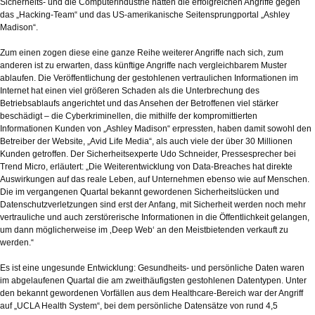
Sicherheits- und die Computerindustrie hatten die erfolgreichen Angriffe gegen
das „Hacking-Team“ und das US-amerikanische Seitensprungportal „Ashley
Madison“.
Zum einen zogen diese eine ganze Reihe weiterer Angriffe nach sich, zum
anderen ist zu erwarten, dass künftige Angriffe nach vergleichbarem Muster
ablaufen. Die Veröffentlichung der gestohlenen vertraulichen Informationen im
Internet hat einen viel größeren Schaden als die Unterbrechung des
Betriebsablaufs angerichtet und das Ansehen der Betroffenen viel stärker
beschädigt – die Cyberkriminellen, die mithilfe der kompromittierten
Informationen Kunden von „Ashley Madison“ erpressten, haben damit sowohl den
Betreiber der Website, „Avid Life Media“, als auch viele der über 30 Millionen
Kunden getroffen. Der Sicherheitsexperte Udo Schneider, Pressesprecher bei
Trend Micro, erläutert: „Die Weiterentwicklung von Data-Breaches hat direkte
Auswirkungen auf das reale Leben, auf Unternehmen ebenso wie auf Menschen.
Die im vergangenen Quartal bekannt gewordenen Sicherheitslücken und
Datenschutzverletzungen sind erst der Anfang, mit Sicherheit werden noch mehr
vertrauliche und auch zerstörerische Informationen in die Öffentlichkeit gelangen,
um dann möglicherweise im ‚Deep Web‘ an den Meistbietenden verkauft zu
werden.“
Es ist eine ungesunde Entwicklung: Gesundheits- und persönliche Daten waren
im abgelaufenen Quartal die am zweithäufigsten gestohlenen Datentypen. Unter
den bekannt gewordenen Vorfällen aus dem Healthcare-Bereich war der Angriff
auf „UCLA Health System“, bei dem persönliche Datensätze von rund 4,5