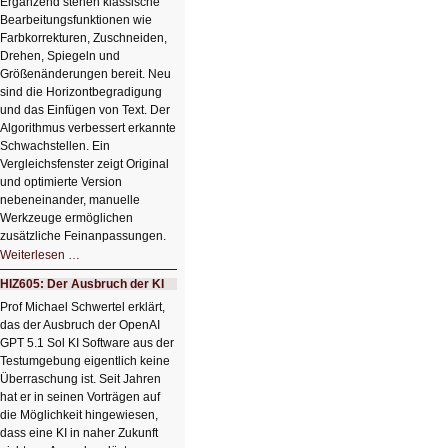
Ergänzend stehen klassische
Bearbeitungsfunktionen wie
Farbkorrekturen, Zuschneiden,
Drehen, Spiegeln und
Größenänderungen bereit. Neu
sind die Horizontbegradigung
und das Einfügen von Text. Der
Algorithmus verbessert erkannte
Schwachstellen. Ein
Vergleichsfenster zeigt Original
und optimierte Version
nebeneinander, manuelle
Werkzeuge ermöglichen
zusätzliche Feinanpassungen.
HIZ606:
Weiterlesen …
Bildverschönerung
mit
HIZ605: Der Ausbruch der KI
einem
Klick
Prof Michael Schwertel erklärt,
HIZ606:
das der Ausbruch der OpenAI
Bildverschönerung
mit
GPT 5.1 Sol KI Software aus der
einem
Testumgebung eigentlich keine
Klick
Überraschung ist. Seit Jahren
hat er in seinen Vorträgen auf
die Möglichkeit hingewiesen,
dass eine KI in naher Zukunft