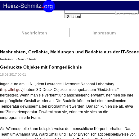
Suchbegriffe
Interessant
Suchen
Nachrichten
Impressum
Nachrichten, Gerüchte, Meldungen und Berichte aus der IT-Szene
Redaktion: Heinz Schmitz
Gedruckte Objekte mit Formgedächnis
18.09.2017 00:01
Ingenieure am LLNL, dem Lawrence Livermore National Laboratory
(
http://llnl.gov
) haben 3D-Druck-Objekte mit eingebautem "Gedächtnis"
hergestellt. Wenn man sie verformt und anschließend erwärmt, nehmen sie ihre
ursprüngliche Gestalt wieder an. Die Bauteile können bei einer bestimmten
Temperatur gewissermaßen programmiert werden. Danach kühlen sie ab, etwa
auf Zimmertemperatur. Erwärmt man sie, erinnern sie sich an die
einprogrammierte Form.
Als Wärmequelle kann beispielsweise der menschliche Körper herhalten. Das
Team um Amanda Wu, Ward Small und Taylor Bryson schlägt beispielsweise vor,