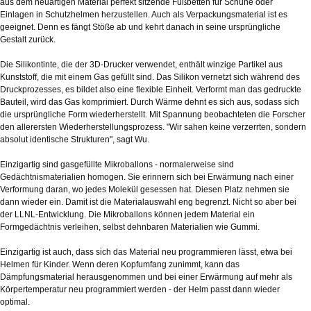
aus dem neuartigen Material perfekt sitzende Fußbetten für Schuhe oder
Einlagen in Schutzhelmen herzustellen. Auch als Verpackungsmaterial ist es
geeignet. Denn es fängt Stöße ab und kehrt danach in seine ursprüngliche
Gestalt zurück.
Die Silikontinte, die der 3D-Drucker verwendet, enthält winzige Partikel aus
Kunststoff, die mit einem Gas gefüllt sind. Das Silikon vernetzt sich während des
Druckprozesses, es bildet also eine flexible Einheit. Verformt man das gedruckte
Bauteil, wird das Gas komprimiert. Durch Wärme dehnt es sich aus, sodass sich
die ursprüngliche Form wiederherstellt. Mit Spannung beobachteten die Forscher
den allerersten Wiederherstellungsprozess. "Wir sahen keine verzerrten, sondern
absolut identische Strukturen", sagt Wu.
Einzigartig sind gasgefüllte Mikroballons - normalerweise sind
Gedächtnismaterialien homogen. Sie erinnern sich bei Erwärmung nach einer
Verformung daran, wo jedes Molekül gesessen hat. Diesen Platz nehmen sie
dann wieder ein. Damit ist die Materialauswahl eng begrenzt. Nicht so aber bei
der LLNL-Entwicklung. Die Mikroballons können jedem Material ein
Formgedächtnis verleihen, selbst dehnbaren Materialien wie Gummi.
Einzigartig ist auch, dass sich das Material neu programmieren lässt, etwa bei
Helmen für Kinder. Wenn deren Kopfumfang zunimmt, kann das
Dämpfungsmaterial herausgenommen und bei einer Erwärmung auf mehr als
Körpertemperatur neu programmiert werden - der Helm passt dann wieder
optimal.