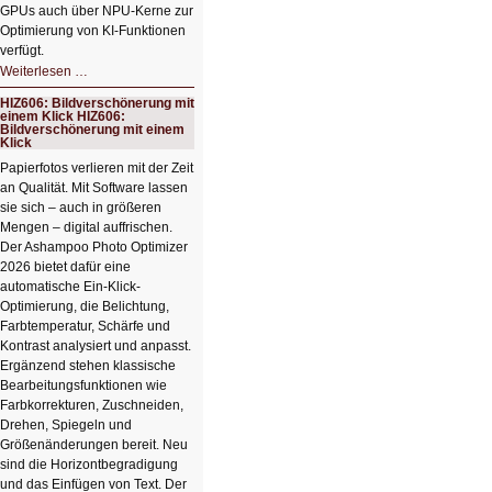
GPUs auch über NPU-Kerne zur
Optimierung von KI-Funktionen
verfügt.
HIZ607:
Weiterlesen …
Schicker
kompakter
HIZ606: Bildverschönerung mit
Rechenturbo
einem Klick HIZ606:
Bildverschönerung mit einem
Klick
Papierfotos verlieren mit der Zeit
an Qualität. Mit Software lassen
sie sich – auch in größeren
Mengen – digital auffrischen.
Der Ashampoo Photo Optimizer
2026 bietet dafür eine
automatische Ein-Klick-
Optimierung, die Belichtung,
Farbtemperatur, Schärfe und
Kontrast analysiert und anpasst.
Ergänzend stehen klassische
Bearbeitungsfunktionen wie
Farbkorrekturen, Zuschneiden,
Drehen, Spiegeln und
Größenänderungen bereit. Neu
sind die Horizontbegradigung
und das Einfügen von Text. Der