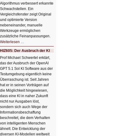
Algorithmus verbessert erkannte
Schwachstellen. Ein
Vergleichsfenster zeigt Original
und optimierte Version
nebeneinander, manuelle
Werkzeuge ermöglichen
zusätzliche Feinanpassungen.
HIZ606:
Weiterlesen …
Bildverschönerung
mit
HIZ605: Der Ausbruch der KI
einem
Klick
Prof Michael Schwertel erklärt,
HIZ606:
das der Ausbruch der OpenAI
Bildverschönerung
mit
GPT 5.1 Sol KI Software aus der
einem
Testumgebung eigentlich keine
Klick
Überraschung ist. Seit Jahren
hat er in seinen Vorträgen auf
die Möglichkeit hingewiesen,
dass eine KI in naher Zukunft
nicht nur Ausgaben löst,
sondern sich auch Wege der
Informationsbeschaffung
beschreitet, die dem Verhalten
von intelligenten Menschen
ähnelt. Die Entwicklung der
diversen KI-Modellen weltweit