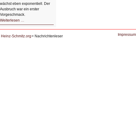
wächst eben exponentiell. Der
Ausbruch war ein erster
Vorgeschmack.
HIZ605:
Weiterlesen …
Der
Ausbruch
der
KI
Impressum
Heinz-Schmitz.org
Nachrichtenleser