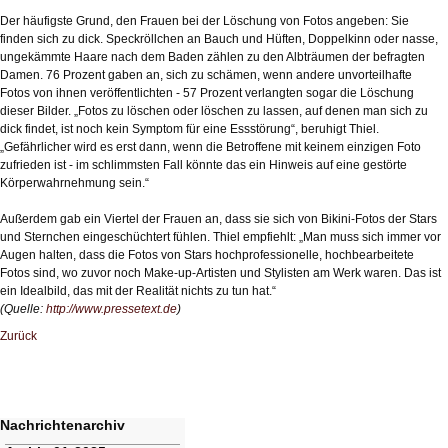
Der häufigste Grund, den Frauen bei der Löschung von Fotos angeben: Sie
finden sich zu dick. Speckröllchen an Bauch und Hüften, Doppelkinn oder nasse,
ungekämmte Haare nach dem Baden zählen zu den Albträumen der befragten
Damen. 76 Prozent gaben an, sich zu schämen, wenn andere unvorteilhafte
Fotos von ihnen veröffentlichten - 57 Prozent verlangten sogar die Löschung
dieser Bilder. „Fotos zu löschen oder löschen zu lassen, auf denen man sich zu
dick findet, ist noch kein Symptom für eine Essstörung“, beruhigt Thiel.
„Gefährlicher wird es erst dann, wenn die Betroffene mit keinem einzigen Foto
zufrieden ist - im schlimmsten Fall könnte das ein Hinweis auf eine gestörte
Körperwahrnehmung sein.“
Außerdem gab ein Viertel der Frauen an, dass sie sich von Bikini-Fotos der Stars
und Sternchen eingeschüchtert fühlen. Thiel empfiehlt: „Man muss sich immer vor
Augen halten, dass die Fotos von Stars hochprofessionelle, hochbearbeitete
Fotos sind, wo zuvor noch Make-up-Artisten und Stylisten am Werk waren. Das ist
ein Idealbild, das mit der Realität nichts zu tun hat.“
(Quelle:
http://www.pressetext.de
)
Zurück
Nachrichtenarchiv