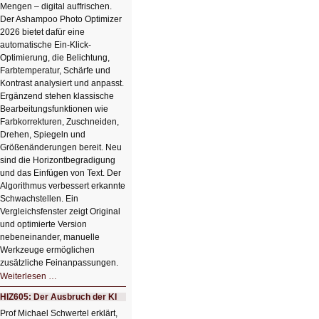
Mengen – digital auffrischen.
Der Ashampoo Photo Optimizer
2026 bietet dafür eine
automatische Ein-Klick-
Optimierung, die Belichtung,
Farbtemperatur, Schärfe und
Kontrast analysiert und anpasst.
Ergänzend stehen klassische
Bearbeitungsfunktionen wie
Farbkorrekturen, Zuschneiden,
Drehen, Spiegeln und
Größenänderungen bereit. Neu
sind die Horizontbegradigung
und das Einfügen von Text. Der
Algorithmus verbessert erkannte
Schwachstellen. Ein
Vergleichsfenster zeigt Original
und optimierte Version
nebeneinander, manuelle
Werkzeuge ermöglichen
zusätzliche Feinanpassungen.
HIZ606:
Weiterlesen …
Bildverschönerung
mit
HIZ605: Der Ausbruch der KI
einem
Klick
Prof Michael Schwertel erklärt,
HIZ606: