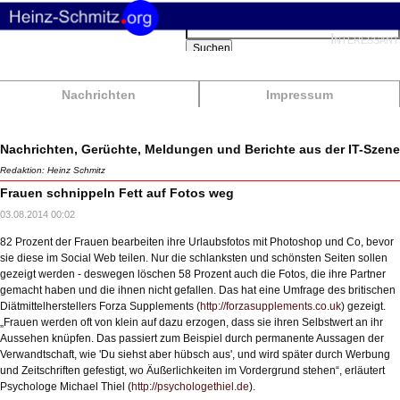
Suchbegriffe
Interessant
Suchen
Nachrichten
Impressum
Nachrichten, Gerüchte, Meldungen und Berichte aus der IT-Szene
Redaktion: Heinz Schmitz
Frauen schnippeln Fett auf Fotos weg
03.08.2014 00:02
82 Prozent der Frauen bearbeiten ihre Urlaubsfotos mit Photoshop und Co, bevor
sie diese im Social Web teilen. Nur die schlanksten und schönsten Seiten sollen
gezeigt werden - deswegen löschen 58 Prozent auch die Fotos, die ihre Partner
gemacht haben und die ihnen nicht gefallen. Das hat eine Umfrage des britischen
Diätmittelherstellers Forza Supplements (
http://forzasupplements.co.uk
) gezeigt.
„Frauen werden oft von klein auf dazu erzogen, dass sie ihren Selbstwert an ihr
Aussehen knüpfen. Das passiert zum Beispiel durch permanente Aussagen der
Verwandtschaft, wie 'Du siehst aber hübsch aus', und wird später durch Werbung
und Zeitschriften gefestigt, wo Äußerlichkeiten im Vordergrund stehen“, erläutert
Psychologe Michael Thiel (
http://psychologethiel.de
).