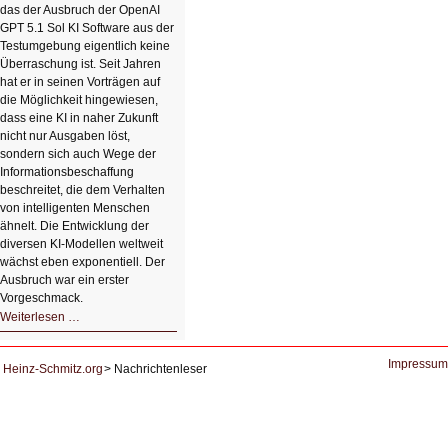
das der Ausbruch der OpenAI
Bildverschönerung
mit
GPT 5.1 Sol KI Software aus der
einem
Testumgebung eigentlich keine
Klick
Überraschung ist. Seit Jahren
hat er in seinen Vorträgen auf
die Möglichkeit hingewiesen,
dass eine KI in naher Zukunft
nicht nur Ausgaben löst,
sondern sich auch Wege der
Informationsbeschaffung
beschreitet, die dem Verhalten
von intelligenten Menschen
ähnelt. Die Entwicklung der
diversen KI-Modellen weltweit
wächst eben exponentiell. Der
Ausbruch war ein erster
Vorgeschmack.
HIZ605:
Weiterlesen …
Der
Ausbruch
der
KI
Impressum
Heinz-Schmitz.org
Nachrichtenleser