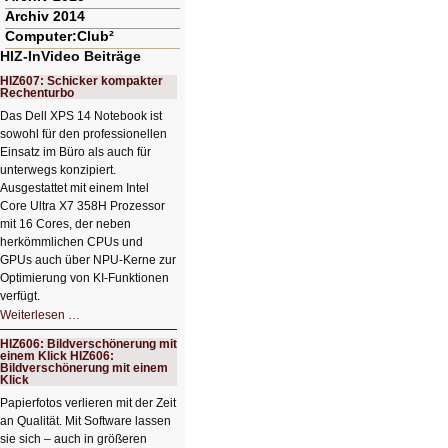
Archiv 2014
Computer:Club²
HIZ-InVideo Beiträge
HIZ607: Schicker kompakter
Rechenturbo
Das Dell XPS 14 Notebook ist
sowohl für den professionellen
Einsatz im Büro als auch für
unterwegs konzipiert.
Ausgestattet mit einem Intel
Core Ultra X7 358H Prozessor
mit 16 Cores, der neben
herkömmlichen CPUs und
GPUs auch über NPU-Kerne zur
Optimierung von KI-Funktionen
verfügt.
HIZ607:
Weiterlesen …
Schicker
kompakter
HIZ606: Bildverschönerung mit
Rechenturbo
einem Klick HIZ606:
Bildverschönerung mit einem
Klick
Papierfotos verlieren mit der Zeit
an Qualität. Mit Software lassen
sie sich – auch in größeren