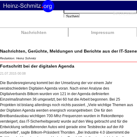
Suchbegriffe
Interessant
Suchen
Nachrichten
Impressum
Nachrichten, Gerüchte, Meldungen und Berichte aus der IT-Szene
Redaktion: Heinz Schmitz
Fortschritt bei der digitalen Agenda
21.07.2015 00:08
Die Bundesregierung kommt bei der Umsetzung der vor einem Jahr
verabschiedeten Digitalen Agenda voran. Nach einer Analyse des
Digitalverbands Bitkom wurden von 121 in der Agenda definierten
Einzelmaßnahmen 36 umgesetzt, bei 60 hat die Arbeit begonnen. Bei 25
Projekten ist bislang allerdings noch nichts passiert. „Viele wichtige Themen aus
der Digitalen Agenda werden energisch vorangetrieben: Die für den
Breitbandausbau wichtigen 700-Mhz-Frequenzen wurden in Rekordtempo
versteigert, das IT-Sicherheitsgesetz wurde auf den Weg gebracht und für die
Entwicklung selbstfahrender Autos wird gerade eine Teststrecke auf der A9
vorbereitet“, sagte Bitkom-Präsident Thorsten. „Bei Industrie 4.0 übernimmt die