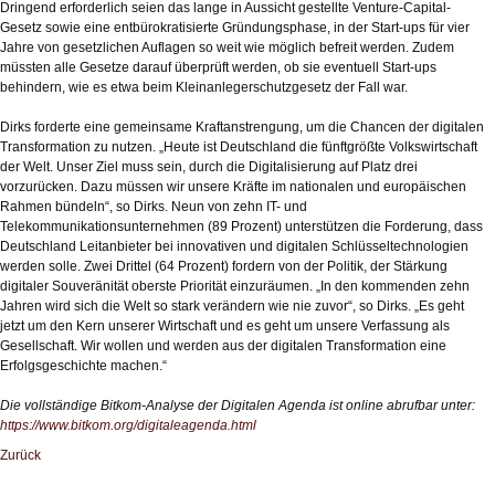
Dringend erforderlich seien das lange in Aussicht gestellte Venture-Capital-
Gesetz sowie eine entbürokratisierte Gründungsphase, in der Start-ups für vier
Jahre von gesetzlichen Auflagen so weit wie möglich befreit werden. Zudem
müssten alle Gesetze darauf überprüft werden, ob sie eventuell Start-ups
behindern, wie es etwa beim Kleinanlegerschutzgesetz der Fall war.
Dirks forderte eine gemeinsame Kraftanstrengung, um die Chancen der digitalen
Transformation zu nutzen. „Heute ist Deutschland die fünftgrößte Volkswirtschaft
der Welt. Unser Ziel muss sein, durch die Digitalisierung auf Platz drei
vorzurücken. Dazu müssen wir unsere Kräfte im nationalen und europäischen
Rahmen bündeln“, so Dirks. Neun von zehn IT- und
Telekommunikationsunternehmen (89 Prozent) unterstützen die Forderung, dass
Deutschland Leitanbieter bei innovativen und digitalen Schlüsseltechnologien
werden solle. Zwei Drittel (64 Prozent) fordern von der Politik, der Stärkung
digitaler Souveränität oberste Priorität einzuräumen. „In den kommenden zehn
Jahren wird sich die Welt so stark verändern wie nie zuvor“, so Dirks. „Es geht
jetzt um den Kern unserer Wirtschaft und es geht um unsere Verfassung als
Gesellschaft. Wir wollen und werden aus der digitalen Transformation eine
Erfolgsgeschichte machen.“
Die vollständige Bitkom-Analyse der Digitalen Agenda ist online abrufbar unter:
https://www.bitkom.org/digitaleagenda.html
Zurück