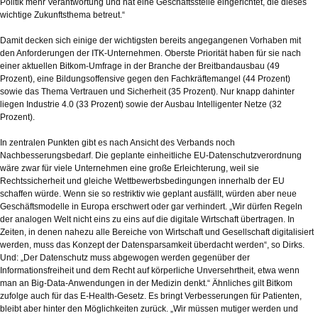
Politik mehr Verantwortung und hat eine Geschäftsstelle eingerichtet, die dieses
wichtige Zukunftsthema betreut.“
Damit decken sich einige der wichtigsten bereits angegangenen Vorhaben mit
den Anforderungen der ITK-Unternehmen. Oberste Priorität haben für sie nach
einer aktuellen Bitkom-Umfrage in der Branche der Breitbandausbau (49
Prozent), eine Bildungsoffensive gegen den Fachkräftemangel (44 Prozent)
sowie das Thema Vertrauen und Sicherheit (35 Prozent). Nur knapp dahinter
liegen Industrie 4.0 (33 Prozent) sowie der Ausbau Intelligenter Netze (32
Prozent).
In zentralen Punkten gibt es nach Ansicht des Verbands noch
Nachbesserungsbedarf. Die geplante einheitliche EU-Datenschutzverordnung
wäre zwar für viele Unternehmen eine große Erleichterung, weil sie
Rechtssicherheit und gleiche Wettbewerbsbedingungen innerhalb der EU
schaffen würde. Wenn sie so restriktiv wie geplant ausfällt, würden aber neue
Geschäftsmodelle in Europa erschwert oder gar verhindert. „Wir dürfen Regeln
der analogen Welt nicht eins zu eins auf die digitale Wirtschaft übertragen. In
Zeiten, in denen nahezu alle Bereiche von Wirtschaft und Gesellschaft digitalisiert
werden, muss das Konzept der Datensparsamkeit überdacht werden“, so Dirks.
Und: „Der Datenschutz muss abgewogen werden gegenüber der
Informationsfreiheit und dem Recht auf körperliche Unversehrtheit, etwa wenn
man an Big-Data-Anwendungen in der Medizin denkt.“ Ähnliches gilt Bitkom
zufolge auch für das E-Health-Gesetz. Es bringt Verbesserungen für Patienten,
bleibt aber hinter den Möglichkeiten zurück. „Wir müssen mutiger werden und