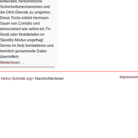
entwickelt, herkömmliche
Sicherheitsmechanismen und
die DNS-Dienste zu umgehen.
Diese Tricks erklärt Hermann
Sauer von Comidio und
demonstriert wie selbst ein TV-
Gerät oder Mobiltelefon im
Standby Modus ungefragt
Server im Netz kontaktieren und
heimlich gesammelte Daten
übermitteln.
HIZ604:
Weiterlesen …
DNS
und
Datenschutz
Impressum
Heinz-Schmitz.org
Nachrichtenleser