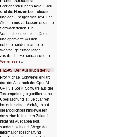
Drehen, Spiegeln und
Größenänderungen bereit. Neu
sind die Horizontbegradigung
und das Einfügen von Text. Der
Algorithmus verbessert erkannte
Schwachstellen. Ein
Vergleichsfenster zeigt Original
und optimierte Version
nebeneinander, manuelle
Werkzeuge ermöglichen
zusätzliche Feinanpassungen.
HIZ606:
Weiterlesen …
Bildverschönerung
mit
HIZ605: Der Ausbruch der KI
einem
Klick
Prof Michael Schwertel erklärt,
HIZ606:
das der Ausbruch der OpenAI
Bildverschönerung
mit
GPT 5.1 Sol KI Software aus der
einem
Testumgebung eigentlich keine
Klick
Überraschung ist. Seit Jahren
hat er in seinen Vorträgen auf
die Möglichkeit hingewiesen,
dass eine KI in naher Zukunft
nicht nur Ausgaben löst,
sondern sich auch Wege der
Informationsbeschaffung