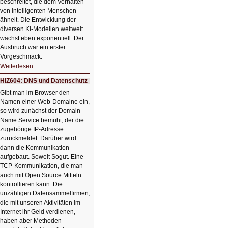
beschreitet, die dem Verhalten
von intelligenten Menschen
ähnelt. Die Entwicklung der
diversen KI-Modellen weltweit
wächst eben exponentiell. Der
Ausbruch war ein erster
Vorgeschmack.
HIZ605:
Weiterlesen …
Der
Ausbruch
HIZ604: DNS und Datenschutz
der
KI
Gibt man im Browser den
Namen einer Web-Domaine ein,
so wird zunächst der Domain
Name Service bemüht, der die
zugehörige IP-Adresse
zurückmeldet. Darüber wird
dann die Kommunikation
aufgebaut. Soweit Sogut. Eine
TCP-Kommunikation, die man
auch mit Open Source Mitteln
kontrollieren kann. Die
unzähligen Datensammelfirmen,
die mit unseren Aktivitäten im
Internet ihr Geld verdienen,
haben aber Methoden