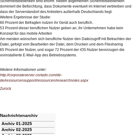
Sicherheitsbedenken sind enorm. Neben allgemeinen Sicherheitsbedenken
dominiert die Befürchtung, dass Dokumente eventuell im Internet verbleiben und
dass der Serverstandort des Anbieters außerhalb Deutschlands liegt.
Weitere Ergebnisse der Studie:
60 Prozent der Befragten nutzen ihr Gerät auch beruflich.
53 Prozent dieser beruflichen Nutzer geben an, ihr Unternehmen habe kein
Konzept für das mobile Arbeiten
Am meisten wünschen sich berufliche Nutzer den Dateizugriff mit Betrachten der
Datei, gefolgt vom Bearbeiten der Datei, dem Drucken und dem Filesharing
65 Prozent der Nutzer, und sogar 72 Prozent der iOS-Nutzer bevorzugen die
vorinstallierte E-Mail-App des Betriebssystems.
Weitere Informationen unter:
http://corporateserver.cortado.com/de-
de/ressourcensupport/ressourcen/researchnotes.aspx
Zurück
Nachrichtenarchiv
Navigation
Archiv 01-2025
überspringen
Archiv 02-2025