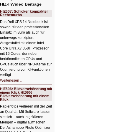
HIZ-InVideo Beiträge
HIZ607: Schicker kompakter
Rechenturbo
Das Dell XPS 14 Notebook ist
sowohl für den professionellen
Einsatz im Büro als auch für
unterwegs konzipiert.
Ausgestattet mit einem Intel
Core Ultra X7 358H Prozessor
mit 16 Cores, der neben
herkömmlichen CPUs und
GPUs auch über NPU-Kerne zur
Optimierung von KI-Funktionen
verfügt.
HIZ607:
Weiterlesen …
Schicker
kompakter
HIZ606: Bildverschönerung mit
Rechenturbo
einem Klick HIZ606:
Bildverschönerung mit einem
Klick
Papierfotos verlieren mit der Zeit
an Qualität. Mit Software lassen
sie sich – auch in größeren
Mengen – digital auffrischen.
Der Ashampoo Photo Optimizer