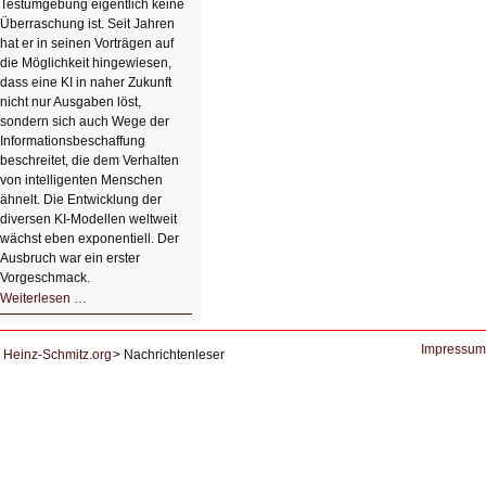
Testumgebung eigentlich keine
Klick
Überraschung ist. Seit Jahren
hat er in seinen Vorträgen auf
die Möglichkeit hingewiesen,
dass eine KI in naher Zukunft
nicht nur Ausgaben löst,
sondern sich auch Wege der
Informationsbeschaffung
beschreitet, die dem Verhalten
von intelligenten Menschen
ähnelt. Die Entwicklung der
diversen KI-Modellen weltweit
wächst eben exponentiell. Der
Ausbruch war ein erster
Vorgeschmack.
HIZ605:
Weiterlesen …
Der
Ausbruch
der
KI
Impressum
Heinz-Schmitz.org
Nachrichtenleser