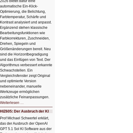
2026 bietet dafür eine
automatische Ein-Klick-
Optimierung, die Belichtung,
Farbtemperatur, Schärfe und
Kontrast analysiert und anpasst.
Ergänzend stehen klassische
Bearbeitungsfunktionen wie
Farbkorrekturen, Zuschneiden,
Drehen, Spiegeln und
Größenänderungen bereit. Neu
sind die Horizontbegradigung
und das Einfügen von Text. Der
Algorithmus verbessert erkannte
Schwachstellen. Ein
Vergleichsfenster zeigt Original
und optimierte Version
nebeneinander, manuelle
Werkzeuge ermöglichen
zusätzliche Feinanpassungen.
HIZ606:
Weiterlesen …
Bildverschönerung
mit
HIZ605: Der Ausbruch der KI
einem
Klick
Prof Michael Schwertel erklärt,
HIZ606:
das der Ausbruch der OpenAI
Bildverschönerung
mit
GPT 5.1 Sol KI Software aus der
einem