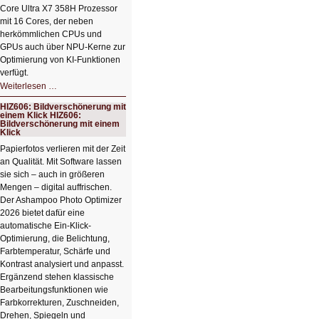
Core Ultra X7 358H Prozessor
mit 16 Cores, der neben
herkömmlichen CPUs und
GPUs auch über NPU-Kerne zur
Optimierung von KI-Funktionen
verfügt.
HIZ607:
Weiterlesen …
Schicker
kompakter
HIZ606: Bildverschönerung mit
Rechenturbo
einem Klick HIZ606:
Bildverschönerung mit einem
Klick
Papierfotos verlieren mit der Zeit
an Qualität. Mit Software lassen
sie sich – auch in größeren
Mengen – digital auffrischen.
Der Ashampoo Photo Optimizer
2026 bietet dafür eine
automatische Ein-Klick-
Optimierung, die Belichtung,
Farbtemperatur, Schärfe und
Kontrast analysiert und anpasst.
Ergänzend stehen klassische
Bearbeitungsfunktionen wie
Farbkorrekturen, Zuschneiden,
Drehen, Spiegeln und