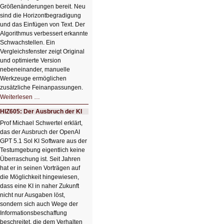
Größenänderungen bereit. Neu
sind die Horizontbegradigung
und das Einfügen von Text. Der
Algorithmus verbessert erkannte
Schwachstellen. Ein
Vergleichsfenster zeigt Original
und optimierte Version
nebeneinander, manuelle
Werkzeuge ermöglichen
zusätzliche Feinanpassungen.
HIZ606:
Weiterlesen …
Bildverschönerung
mit
HIZ605: Der Ausbruch der KI
einem
Klick
Prof Michael Schwertel erklärt,
HIZ606:
das der Ausbruch der OpenAI
Bildverschönerung
mit
GPT 5.1 Sol KI Software aus der
einem
Testumgebung eigentlich keine
Klick
Überraschung ist. Seit Jahren
hat er in seinen Vorträgen auf
die Möglichkeit hingewiesen,
dass eine KI in naher Zukunft
nicht nur Ausgaben löst,
sondern sich auch Wege der
Informationsbeschaffung
beschreitet, die dem Verhalten