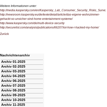
Weitere Informationen unter:
http://media.kaspersky.com/en/Kaspersky_Lab_Consumer_Security_Risks_Surv
http://newsroom.kaspersky.eu/de/texte/detail/article/das-eigene-wohnzimmer-
gehackt-so-unsicher-sind-home-entertainment-systeme/
http://www.kaspersky.com/de/multi-device-security
http://securelist.com/analysis/publications/66207/iot-how-i-hacked-my-home/
Zurück
Nachrichtenarchiv
Navigation
Archiv 01-2025
überspringen
Archiv 02-2025
Archiv 03-2025
Archiv 04-2025
Archiv 06-2025
Archiv 07-2025
Archiv 08-2025
Archiv 09-2025
Archiv 10-2025
Archiv 11-2025