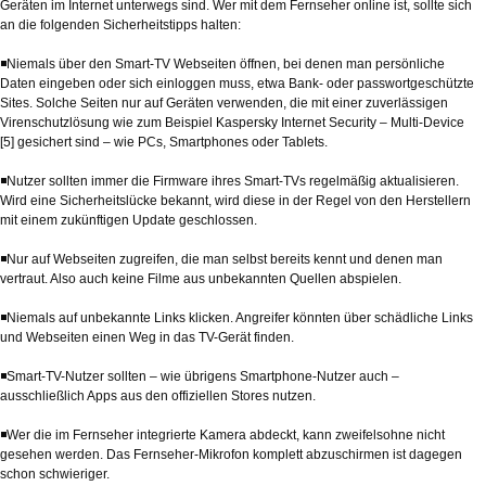
Geräten im Internet unterwegs sind. Wer mit dem Fernseher online ist, sollte sich
an die folgenden Sicherheitstipps halten:
◾Niemals über den Smart-TV Webseiten öffnen, bei denen man persönliche
Daten eingeben oder sich einloggen muss, etwa Bank- oder passwortgeschützte
Sites. Solche Seiten nur auf Geräten verwenden, die mit einer zuverlässigen
Virenschutzlösung wie zum Beispiel Kaspersky Internet Security – Multi-Device
[5] gesichert sind – wie PCs, Smartphones oder Tablets.
◾Nutzer sollten immer die Firmware ihres Smart-TVs regelmäßig aktualisieren.
Wird eine Sicherheitslücke bekannt, wird diese in der Regel von den Herstellern
mit einem zukünftigen Update geschlossen.
◾Nur auf Webseiten zugreifen, die man selbst bereits kennt und denen man
vertraut. Also auch keine Filme aus unbekannten Quellen abspielen.
◾Niemals auf unbekannte Links klicken. Angreifer könnten über schädliche Links
und Webseiten einen Weg in das TV-Gerät finden.
◾Smart-TV-Nutzer sollten – wie übrigens Smartphone-Nutzer auch –
ausschließlich Apps aus den offiziellen Stores nutzen.
◾Wer die im Fernseher integrierte Kamera abdeckt, kann zweifelsohne nicht
gesehen werden. Das Fernseher-Mikrofon komplett abzuschirmen ist dagegen
schon schwieriger.