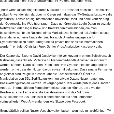
geschaut und mehr Social Networking (24 Prozent) betrieben wird.
„Auch wenn aktuell Angriffe durch Malware auf Fernseher noch kein Thema sind,
sollten Anwender sich darüber im Klaren sein, dass das TV-Gerät selbst sowie die
genutzten Dienste häufig Informationen unverschlüsselt und ohne Verifizierung
der Gegenseite ins Web übertragen. Dazu gehören etwa Login Daten zu sozialen
Netzwerken oder sogar Bank- und Kreditkarteninformationen, die man
beispielsweise für die Nutzung eines Marktplatzes hinterlegt hat. Anders gesagt:
Es ist daher nur eine Frage der Zeit, bis auch Unterhaltungsgeräte für
Cyberkriminelle zu einer Fundgrube für private und sensible Informationen
werden“, erläutert Christian Funk, Senior Virus Analyst bei Kaspersky Lab.
Der Kaspersky-Experte David Jacoby konnte vor kurzem in einem Selbstversuch
feststellen, dass Smart-TV-Geräte für Man-in-the-Middle-Attacken missbraucht
werden können. Dabei können Daten direkt von Cyberkriminellen abgegriffen
werden, ohne dass der Nutzer davon etwas mit bekommt. Dass smarte Fernseher
angreifbar sind, zeigte in diesem Jahr die Fachzeitschrift c´t. Über die
Manipulation von SSL-Zertifikaten konnten private Daten, Nutzernamen und
Passwörter gestohlen werden. Im vergangenen Jahr wurde publik, dass Hacker
Apps auf internetfähigen Fernsehern missbrauchen können, um etwa den
Besitzer aus der Ferne über die Gerätekamera und das Mikrofon
auszuspionieren. Als Einfallstor dienen hier die auf dem Fernseher
vorinstallierten Web-Anwendungen wie Skype oder Facebook.
Grundsätzlich sollten Nutzer Vorsicht walten lassen, wenn sie mit webfähigen TV-