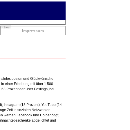
chbegriffe
Suchen
Impressum
htsfotos posten und Glückwünsche
) in einer Erhebung mit über 1.500
63 Prozent der User Postings, bei
t), Instagram (18 Prozent), YouTube (14
tage Zeit in sozialen Netzwerken
ren werden Facebook und Co benötigt,
eihnachtsgeschenke abgelichtet und