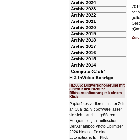
Archiv 2024
70 P
Archiv 2023
schä
Archiv 2022
gelt
Archiv 2021
Gesc
Archiv 2020
(Que
Archiv 2019
Zurü
Archiv 2018
Archiv 2017
Archiv 2016
Archiv 2015
Archiv 2014
Computer:Club²
HIZ-InVideo Beiträge
HIZ606: Bildverschönerung mit
einem Klick HIZ606:
Bildverschönerung mit einem
Klick
Papierfotos verlieren mit der Zeit
an Qualität. Mit Software lassen
sie sich – auch in größeren
Mengen – digital auffrischen.
Der Ashampoo Photo Optimizer
2026 bietet dafür eine
automatische Ein-Klick-