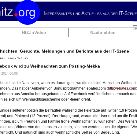
Interessantes und Aktuelles aus der IT-Szene
Su
HIZ.InVideo
Nachrichten
hrichten, Gerüchte, Meldungen und Berichte aus der IT-Szene
tion: Heinz Schmitz
ebook wird zu Weihnachten zum Posting-Mekka
2.2014 00:08
book hat die Nase vorn, wenn es darum geht, wo die meisten Menschen Weihnac
enden. Das hat der Anbieter von Bonusprogrammen ebates.com (
http://ebates.com
nehmern aus Amerika herausgefunden. Auf Facebook veröffentlichen demnach rund 
n es sich um Weihnachtsgeschenke oder -feiern dreht.
iniges seltener posten die Befragten während der Feiertage auf Twitter (19 Prozen
ent) und Pinterest (13 Prozent). Der Hauptgrund, warum die User rund um die Fest
ringen, ist, um Freunden und Familie frohe Weihnachten zu wünschen. Des Weite
otos und Videos von den Liebsten zu teilen, seltener werden auch die eigenen W
ffentlicht. Und natürlich sind auch weihnachtliche Selfies von Bedeutung.