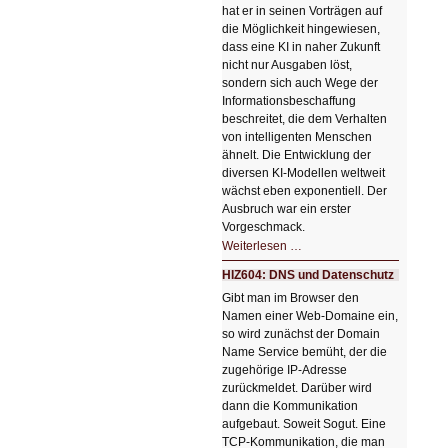
hat er in seinen Vorträgen auf
die Möglichkeit hingewiesen,
dass eine KI in naher Zukunft
nicht nur Ausgaben löst,
sondern sich auch Wege der
Informationsbeschaffung
beschreitet, die dem Verhalten
von intelligenten Menschen
ähnelt. Die Entwicklung der
diversen KI-Modellen weltweit
wächst eben exponentiell. Der
Ausbruch war ein erster
Vorgeschmack.
HIZ605:
Weiterlesen …
Der
Ausbruch
HIZ604: DNS und Datenschutz
der
KI
Gibt man im Browser den
Namen einer Web-Domaine ein,
so wird zunächst der Domain
Name Service bemüht, der die
zugehörige IP-Adresse
zurückmeldet. Darüber wird
dann die Kommunikation
aufgebaut. Soweit Sogut. Eine
TCP-Kommunikation, die man