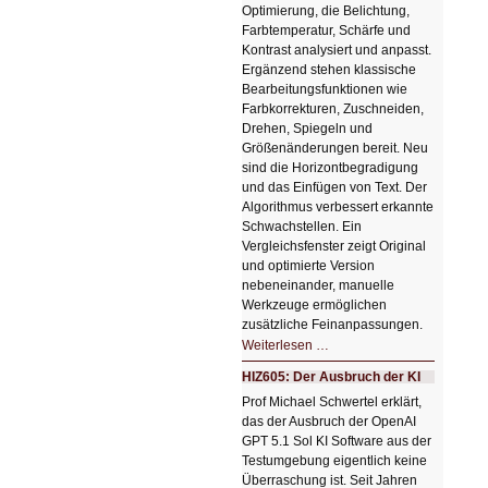
Optimierung, die Belichtung,
Farbtemperatur, Schärfe und
Kontrast analysiert und anpasst.
Ergänzend stehen klassische
Bearbeitungsfunktionen wie
Farbkorrekturen, Zuschneiden,
Drehen, Spiegeln und
Größenänderungen bereit. Neu
sind die Horizontbegradigung
und das Einfügen von Text. Der
Algorithmus verbessert erkannte
Schwachstellen. Ein
Vergleichsfenster zeigt Original
und optimierte Version
nebeneinander, manuelle
Werkzeuge ermöglichen
zusätzliche Feinanpassungen.
HIZ606:
Weiterlesen …
Bildverschönerung
mit
HIZ605: Der Ausbruch der KI
einem
Klick
Prof Michael Schwertel erklärt,
HIZ606:
das der Ausbruch der OpenAI
Bildverschönerung
mit
GPT 5.1 Sol KI Software aus der
einem
Testumgebung eigentlich keine
Klick
Überraschung ist. Seit Jahren