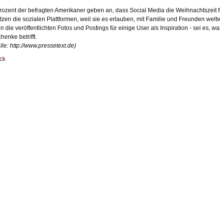
rozent der befragten Amerikaner geben an, dass Social Media die Weihnachtszeit fü
tzen die sozialen Plattformen, weil sie es erlauben, mit Familie und Freunden welt
en die veröffentlichten Fotos und Postings für einige User als Inspiration - sei es,
henke betrifft.
lle:
http://www.pressetext.de
)
ck