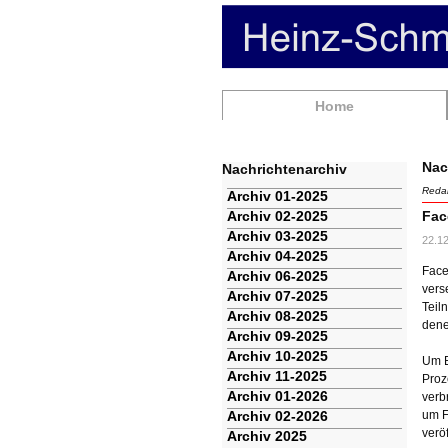
Navigation
Home
überspringen
Nac
Nachrichtenarchiv
Redak
Navigation
Archiv 01-2025
überspringen
Archiv 02-2025
Fac
Archiv 03-2025
22.1
Archiv 04-2025
Face
Archiv 06-2025
vers
Archiv 07-2025
Teil
Archiv 08-2025
dene
Archiv 09-2025
Archiv 10-2025
Um E
Archiv 11-2025
Proz
Archiv 01-2026
verb
Archiv 02-2026
um F
verö
Archiv 2025