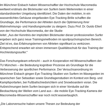
Im Münchner Eisbach haben Wissenschaftler der Hochschule Macromedia
weltweit erstmals die Blickmuster von Surfern beim Wellenreiten in einer
standardisierten Umgebung identifiziert. Die Daten der mobilen, in ein
wasserdichtes Gehäuse eingefassten Eye-Tracking-Brille schaffen die
Grundlage, die Performance der Athleten durch die Optimierung ihrer
Wahrnehmungs- und Handlungsmuster zu steigern. Dazu Prof. Dr. Guido Ellert
von der Hochschule Macromedia, der die Studie
leitet: „Aus der Kenntnis der impliziten Blickmuster dieser professionellen Surfer
ergeben sich ganz neue Trainingsmethoden im sportpsychologischen Bereich.
Ziel ist es, das Erfahrungslernen von Athleten signifikant zu verkürzen.
Entsprechend erwarten wir einen immensen Qualitätsschub für das Training der
Hochleistungssurfer."
Das Forschungsteam erforscht – auch in Kooperation mit Wissenschaftlern der
TU München – die Bedeutung kognitiver Prozesse als Grundlage für die
Verbesserung der sportlichen Performance. Der Versuchsanordnung im
Münchner Eisbach gingen Eye-Tracking-Studien von Surfern im Wavegarden im
spanischen San Sebastian sowie Grundlagenstudien im Kontext von Berg- und
Kampfsportarten, bei Fußballschiedsrichtern und Snowboardern voran. Die
Aufzeichnungen beim Surfen bezogen sich in einer Vorstudie auf die
Beobachtung der Wellen vom Land aus – die mobile Eye-Tracking-Kamera der
Macromedia-Wissenschaftler war noch nicht wassertauglich.
„Die Laborversuche haben unsere Thesen zur Bedeutung der