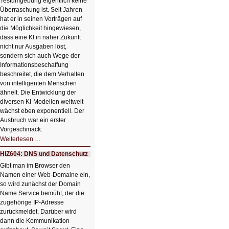
Testumgebung eigentlich keine
Klick
Überraschung ist. Seit Jahren
hat er in seinen Vorträgen auf
die Möglichkeit hingewiesen,
dass eine KI in naher Zukunft
nicht nur Ausgaben löst,
sondern sich auch Wege der
Informationsbeschaffung
beschreitet, die dem Verhalten
von intelligenten Menschen
ähnelt. Die Entwicklung der
diversen KI-Modellen weltweit
wächst eben exponentiell. Der
Ausbruch war ein erster
Vorgeschmack.
HIZ605:
Weiterlesen …
Der
Ausbruch
HIZ604: DNS und Datenschutz
der
KI
Gibt man im Browser den
Namen einer Web-Domaine ein,
so wird zunächst der Domain
Name Service bemüht, der die
zugehörige IP-Adresse
zurückmeldet. Darüber wird
dann die Kommunikation