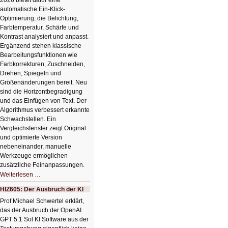
2026 bietet dafür eine
automatische Ein-Klick-
Optimierung, die Belichtung,
Farbtemperatur, Schärfe und
Kontrast analysiert und anpasst.
Ergänzend stehen klassische
Bearbeitungsfunktionen wie
Farbkorrekturen, Zuschneiden,
Drehen, Spiegeln und
Größenänderungen bereit. Neu
sind die Horizontbegradigung
und das Einfügen von Text. Der
Algorithmus verbessert erkannte
Schwachstellen. Ein
Vergleichsfenster zeigt Original
und optimierte Version
nebeneinander, manuelle
Werkzeuge ermöglichen
zusätzliche Feinanpassungen.
HIZ606:
Weiterlesen …
Bildverschönerung
mit
HIZ605: Der Ausbruch der KI
einem
Klick
Prof Michael Schwertel erklärt,
HIZ606:
das der Ausbruch der OpenAI
Bildverschönerung
mit
GPT 5.1 Sol KI Software aus der
einem