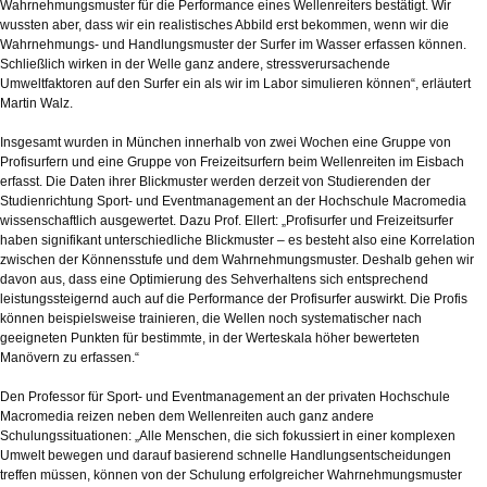
Wahrnehmungsmuster für die Performance eines Wellenreiters bestätigt. Wir
wussten aber, dass wir ein realistisches Abbild erst bekommen, wenn wir die
Wahrnehmungs- und Handlungsmuster der Surfer im Wasser erfassen können.
Schließlich wirken in der Welle ganz andere, stressverursachende
Umweltfaktoren auf den Surfer ein als wir im Labor simulieren können“, erläutert
Martin Walz.
Insgesamt wurden in München innerhalb von zwei Wochen eine Gruppe von
Profisurfern und eine Gruppe von Freizeitsurfern beim Wellenreiten im Eisbach
erfasst. Die Daten ihrer Blickmuster werden derzeit von Studierenden der
Studienrichtung Sport- und Eventmanagement an der Hochschule Macromedia
wissenschaftlich ausgewertet. Dazu Prof. Ellert: „Profisurfer und Freizeitsurfer
haben signifikant unterschiedliche Blickmuster – es besteht also eine Korrelation
zwischen der Könnensstufe und dem Wahrnehmungsmuster. Deshalb gehen wir
davon aus, dass eine Optimierung des Sehverhaltens sich entsprechend
leistungssteigernd auch auf die Performance der Profisurfer auswirkt. Die Profis
können beispielsweise trainieren, die Wellen noch systematischer nach
geeigneten Punkten für bestimmte, in der Werteskala höher bewerteten
Manövern zu erfassen.“
Den Professor für Sport- und Eventmanagement an der privaten Hochschule
Macromedia reizen neben dem Wellenreiten auch ganz andere
Schulungssituationen: „Alle Menschen, die sich fokussiert in einer komplexen
Umwelt bewegen und darauf basierend schnelle Handlungsentscheidungen
treffen müssen, können von der Schulung erfolgreicher Wahrnehmungsmuster