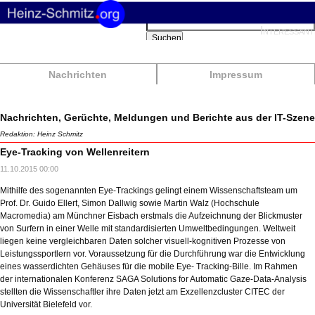
Suchbegriffe
Interessant
Suchen
Nachrichten
Impressum
Nachrichten, Gerüchte, Meldungen und Berichte aus der IT-Szene
Redaktion: Heinz Schmitz
Eye-Tracking von Wellenreitern
11.10.2015 00:00
Mithilfe des sogenannten Eye-Trackings gelingt einem Wissenschaftsteam um
Prof. Dr. Guido Ellert, Simon Dallwig sowie Martin Walz (Hochschule
Macromedia) am Münchner Eisbach erstmals die Aufzeichnung der Blickmuster
von Surfern in einer Welle mit standardisierten Umweltbedingungen. Weltweit
liegen keine vergleichbaren Daten solcher visuell-kognitiven Prozesse von
Leistungssportlern vor. Voraussetzung für die Durchführung war die Entwicklung
eines wasserdichten Gehäuses für die mobile Eye- Tracking-Bille. Im Rahmen
der internationalen Konferenz SAGA Solutions for Automatic Gaze-Data-Analysis
stellten die Wissenschaftler ihre Daten jetzt am Exzellenzcluster CITEC der
Universität Bielefeld vor.