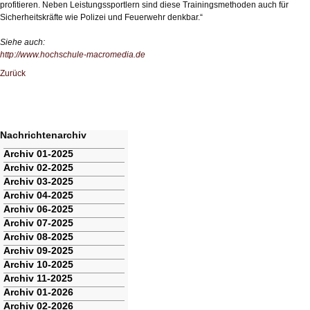
profitieren. Neben Leistungssportlern sind diese Trainingsmethoden auch für
Sicherheitskräfte wie Polizei und Feuerwehr denkbar.“
Siehe auch:
http://www.hochschule-macromedia.de
Zurück
Nachrichtenarchiv
Navigation
Archiv 01-2025
überspringen
Archiv 02-2025
Archiv 03-2025
Archiv 04-2025
Archiv 06-2025
Archiv 07-2025
Archiv 08-2025
Archiv 09-2025
Archiv 10-2025
Archiv 11-2025
Archiv 01-2026
Archiv 02-2026