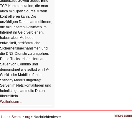
aufgebaut. Soweit Sogut. Eine
TCP-Kommunikation, die man
auch mit Open Source Mitteln
kontrollieren kann. Die
unzähligen Datensammelfirmen,
die mit unseren Aktivitäten im
Internet ihr Geld verdienen,
haben aber Methoden
entwickelt, herkömmliche
Sicherheitsmechanismen und
die DNS-Dienste zu umgehen.
Diese Tricks erklärt Hermann
Sauer von Comidio und
demonstriert wie selbst ein TV-
Gerät oder Mobiltelefon im
Standby Modus ungefragt
Server im Netz kontaktieren und
heimlich gesammelte Daten
übermitteln.
HIZ604:
Weiterlesen …
DNS
und
Datenschutz
Impressum
Heinz-Schmitz.org
Nachrichtenleser