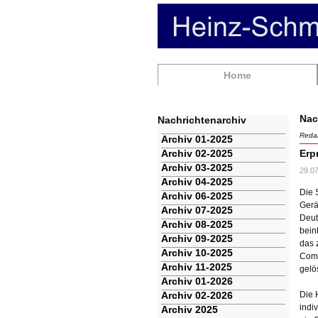
Navigation
Home
überspringen
Nac
Nachrichtenarchiv
Redak
Navigation
Archiv 01-2025
überspringen
Archiv 02-2025
Erp
Archiv 03-2025
29.0
Archiv 04-2025
Die 
Archiv 06-2025
Gerä
Archiv 07-2025
Deut
Archiv 08-2025
bein
Archiv 09-2025
das 
Archiv 10-2025
Comm
Archiv 11-2025
gelö
Archiv 01-2026
Archiv 02-2026
Die 
indi
Archiv 2025