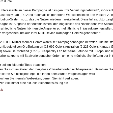
rn dürfte.
 Interessante an dieser Kampagne ist das genutzte Verteilungsnetzwerk“, so Vicent
Kaspersky Lab. „Dutzend automatisch generierte Webseiten leiten den Verkehr zu ei
ribution-System nutzt, das die Nutzer wiederum weiterleitet. Diese Infrastruktur zeigt
agne ist. Aufgrund der Automatismen, der Möglichkeit des Nachladens von Schad
rschiedliche Nutzer können die Angreifer schnell ähnliche Infrastrukturen erstell
 vorgesehen, um aus ihrer Multi-Device-Kampagne Geld zu generieren.“
 200.000 Nutzer mobiler Geräte waren seit Kampagnenbeginn betroffen. Die mei
ent), gefolgt von Großbritannien (13.692 Opfer), Australien (6.223 Opfer), Kanada (
r) sowie Deutschland (1.278). Kaspersky Lab hat seine Befunde mit Europol und Inte
erheitsexperte mit Strafverfolgungsbehörden, um eine mögliche Schließung der Infra
r sollten folgende Tipps beachten:
en Sie sich im Klaren darüber, dass Polizeibehörden nicht erpressen. Bezahlen Si
tallieren Sie nicht jede App, die Ihnen beim Surfen vorgeschlagen wird.
uchen Sie niemals Webseiten, denen Sie nicht vertrauen.
zen Sie immer eine aktuelle Sicherheitslösung ein.
ck