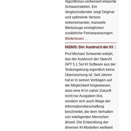
Algorithmus verbessert erkannte
Schwachstellen. Ein
Vergleichsfenster zeigt Original
und optimierte Version
nebeneinander, manuelle
Werkzeuge ermöglichen
zusätzliche Feinanpassungen.
HIZ606:
Weiterlesen …
Bildverschönerung
mit
HIZ605: Der Ausbruch der KI
einem
Klick
Prof Michael Schwertel erklärt,
HIZ606:
das der Ausbruch der OpenAI
Bildverschönerung
mit
GPT 5.1 Sol KI Software aus der
einem
Testumgebung eigentlich keine
Klick
Überraschung ist. Seit Jahren
hat er in seinen Vorträgen auf
die Möglichkeit hingewiesen,
dass eine KI in naher Zukunft
nicht nur Ausgaben löst,
sondern sich auch Wege der
Informationsbeschaffung
beschreitet, die dem Verhalten
von intelligenten Menschen
ähnelt. Die Entwicklung der
diversen KI-Modellen weltweit