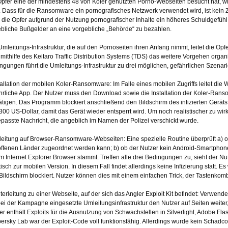
Opfer eine der mindestens 48 von Koler genutzten Porno-Webseiten besucht hat, wir
v. Dass für die Ransomware ein pornografisches Netzwerk verwendet wird, ist kein Zu
 die Opfer aufgrund der Nutzung pornografischer Inhalte ein höheres Schuldgefühl
bliche Bußgelder an eine vorgebliche „Behörde“ zu bezahlen.
Umleitungs-Infrastruktur, die auf den Pornoseiten ihren Anfang nimmt, leitet die Opf
mithilfe des Keitaro Traffic Distribution Systems (TDS) das weitere Vorgehen organ
ngungen führt die Umleitungs-Infrastruktur zu drei möglichen, gefährlichen Szenari
tallation der mobilen Koler-Ransomware: Im Falle eines mobilen Zugriffs leitet die
hrliche App. Der Nutzer muss den Download sowie die Installation der Koler-R
ätigen. Das Programm blockiert anschließend den Bildschirm des infizierten Geräts
300 US-Dollar, damit das Gerät wieder entsperrt wird. Um noch realistischer zu wir
passte Nachricht, die angeblich im Namen der Polizei verschickt wurde.
eitung auf Browser-Ransomware-Webseiten: Eine spezielle Routine überprüft a) o
offenen Länder zugeordnet werden kann; b) ob der Nutzer kein Android-Smartphone 
m Internet Explorer Browser stammt. Treffen alle drei Bedingungen zu, sieht der Nu
tisch zur mobilen Version. In diesem Fall findet allerdings keine Infizierung statt. E
Bildschirm blockiert. Nutzer können dies mit einem einfachen Trick, der Tastenkomb
terleitung zu einer Webseite, auf der sich das Angler Exploit Kit befindet: Verwendet 
bei der Kampagne eingesetzte Umleitungsinfrastruktur den Nutzer auf Seiten weiter,
er enthält Exploits für die Ausnutzung von Schwachstellen in Silverlight, Adobe F
ersky Lab war der Exploit-Code voll funktionsfähig. Allerdings wurde kein Schadc