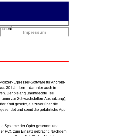
chbegriffe
Suchen
Impressum
olizei“-Erpresser-Software für Android-
 aus 30 Ländern – darunter auch in
en. Der bislang unentdeckte Teil
ogramm zur Schwachstellen-Ausnutzung),
er Kraft gesetzt, als zuvor über die
gesendet und somit die gefährliche App
 die Systeme der Opfer gescannt und
er PC), zum Einsatz gebracht. Nachdem