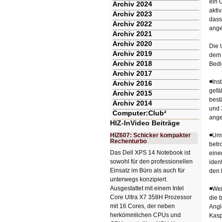
ein 
Archiv 2024
akti
Archiv 2023
dass
Archiv 2022
ange
Archiv 2021
Archiv 2020
Die 
Archiv 2019
dem 
Archiv 2018
Bedi
Archiv 2017
◾Ins
Archiv 2016
gefä
Archiv 2015
best
Archiv 2014
und 
Computer:Club²
ange
HIZ-InVideo Beiträge
HIZ607: Schicker kompakter
◾Uml
Rechenturbo
betr
Das Dell XPS 14 Notebook ist
eine
sowohl für den professionellen
iden
Einsatz im Büro als auch für
den 
unterwegs konzipiert.
Ausgestattet mit einem Intel
◾Wei
Core Ultra X7 358H Prozessor
die 
mit 16 Cores, der neben
Angl
herkömmlichen CPUs und
Kasp