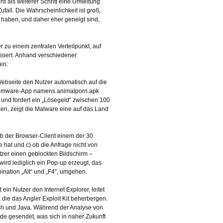
d als weiterer Schritt eine Umleitung
fall. Die Wahrscheinlichkeit ist groß,
 haben, und daher eher geneigt sind,
er zu einem zentralen Verteilpunkt, auf
isiert. Anhand verschiedener
en:
 Webseite den Nutzer automatisch auf die
ansomware-App namens animalporn.apk
 und fordert ein „Lösegeld“ zwischen 100
ken, zeigt die Malware eine auf das Land
b der Browser-Client einem der 30
hat und c) ob die Anfrage nicht von
tzer einen geblockten Bildschirm –
s wird lediglich ein Pop-up erzeugt, das
ination „Alt“ und „F4“, umgehen.
ein Nutzer den Internet Explorer, leitet
 die das Angler Exploit Kit beherbergen.
lash und Java. Während der Analyse von
ode gesendet, was sich in naher Zukunft