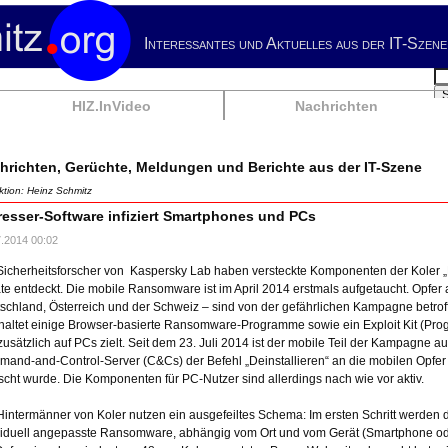
Interessantes und Aktuelles aus der IT-Szene
Su
HIZ.InVideo
Nachrichten
hrichten, Gerüchte, Meldungen und Berichte aus der IT-Szene
tion: Heinz Schmitz
resser-Software infiziert Smartphones und PCs
7.2014 00:02
Sicherheitsforscher von Kaspersky Lab haben versteckte Komponenten der Koler „P
te entdeckt. Die mobile Ransomware ist im April 2014 erstmals aufgetaucht. Opfer
schland, Österreich und der Schweiz – sind von der gefährlichen Kampagne betroff
haltet einige Browser-basierte Ransomware-Programme sowie ein Exploit Kit (Pr
zusätzlich auf PCs zielt. Seit dem 23. Juli 2014 ist der mobile Teil der Kampagne auß
and-and-Control-Server (C&Cs) der Befehl „Deinstallieren“ an die mobilen Opfer 
scht wurde. Die Komponenten für PC-Nutzer sind allerdings nach wie vor aktiv.
Hintermänner von Koler nutzen ein ausgefeiltes Schema: Im ersten Schritt werden
viduell angepasste Ransomware, abhängig vom Ort und vom Gerät (Smartphone od