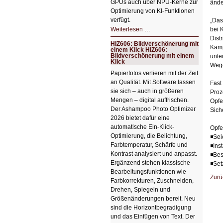
GPUs auch über NPU-Kerne zur
ände
Optimierung von KI-Funktionen
verfügt.
„Das
HIZ607:
Weiterlesen …
bei 
Schicker
Dist
kompakter
HIZ606: Bildverschönerung mit
Rechenturbo
Kamp
einem Klick HIZ606:
Bildverschönerung mit einem
unte
Klick
Wege
Papierfotos verlieren mit der Zeit
an Qualität. Mit Software lassen
Fast
sie sich – auch in größeren
Proz
Mengen – digital auffrischen.
Opfe
Der Ashampoo Photo Optimizer
Sich
2026 bietet dafür eine
automatische Ein-Klick-
Opfe
Optimierung, die Belichtung,
◾Sei
Farbtemperatur, Schärfe und
◾Ins
Kontrast analysiert und anpasst.
◾Bes
Ergänzend stehen klassische
◾Set
Bearbeitungsfunktionen wie
Zurü
Farbkorrekturen, Zuschneiden,
Drehen, Spiegeln und
Größenänderungen bereit. Neu
sind die Horizontbegradigung
und das Einfügen von Text. Der