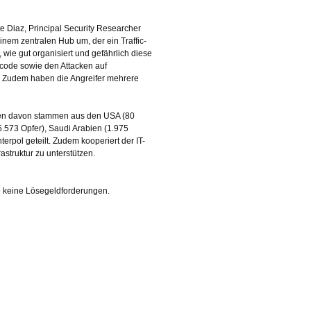
e Diaz, Principal Security Researcher
nem zentralen Hub um, der ein Traffic-
, wie gut organisiert und gefährlich diese
code sowie den Attacken auf
en. Zudem haben die Angreifer mehrere
sten davon stammen aus den USA (80
5.573 Opfer), Saudi Arabien (1.975
rpol geteilt. Zudem kooperiert der IT-
struktur zu unterstützen.
e keine Lösegeldforderungen.