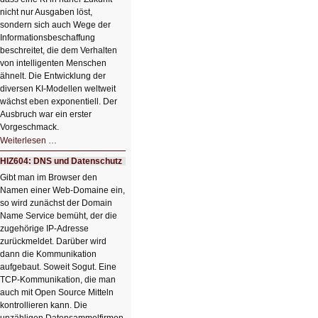
nicht nur Ausgaben löst,
sondern sich auch Wege der
Informationsbeschaffung
beschreitet, die dem Verhalten
von intelligenten Menschen
ähnelt. Die Entwicklung der
diversen KI-Modellen weltweit
wächst eben exponentiell. Der
Ausbruch war ein erster
Vorgeschmack.
HIZ605:
Weiterlesen …
Der
Ausbruch
HIZ604: DNS und Datenschutz
der
KI
Gibt man im Browser den
Namen einer Web-Domaine ein,
so wird zunächst der Domain
Name Service bemüht, der die
zugehörige IP-Adresse
zurückmeldet. Darüber wird
dann die Kommunikation
aufgebaut. Soweit Sogut. Eine
TCP-Kommunikation, die man
auch mit Open Source Mitteln
kontrollieren kann. Die