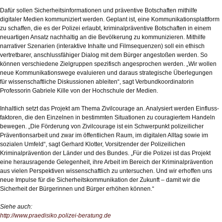
Dafür sollen Sicherheitsinformationen und präventive Botschaften mithilfe
digitaler Medien kommuniziert werden. Geplant ist, eine Kommunikationsplattform
zu schaffen, die es der Polizei erlaubt, kriminalpräventive Botschaften in einem
neuartigen Ansatz nachhaltig an die Bevölkerung zu kommunizieren. Mithilfe
narrativer Szenarien (interaktive Inhalte und Filmsequenzen) soll ein ethisch
vertretbarer, anschlussfähiger Dialog mit dem Bürger angestoßen werden. So
können verschiedene Zielgruppen spezifisch angesprochen werden. „Wir wollen
neue Kommunikationswege evaluieren und daraus strategische Überlegungen
für wissenschaftliche Diskussionen ableiten“, sagt Verbundkoordinatorin
Professorin Gabriele Kille von der Hochschule der Medien.
Inhaltlich setzt das Projekt am Thema Zivilcourage an. Analysiert werden Einfluss-
faktoren, die den Einzelnen in bestimmten Situationen zu couragiertem Handeln
bewegen. „Die Förderung von Zivilcourage ist ein Schwerpunkt polizeilicher
Präventionsarbeit und zwar im öffentlichen Raum, im digitalen Alltag sowie im
sozialen Umfeld“, sagt Gerhard Klotter, Vorsitzender der Polizeilichen
Kriminalprävention der Länder und des Bundes. „Für die Polizei ist das Projekt
eine herausragende Gelegenheit, ihre Arbeit im Bereich der Kriminalprävention
aus vielen Perspektiven wissenschaftlich zu untersuchen. Und wir erhoffen uns
neue Impulse für die Sicherheitskommunikation der Zukunft – damit wir die
Sicherheit der Bürgerinnen und Bürger erhöhen können.“
Siehe auch:
http://www.praedisiko.polizei-beratung.de