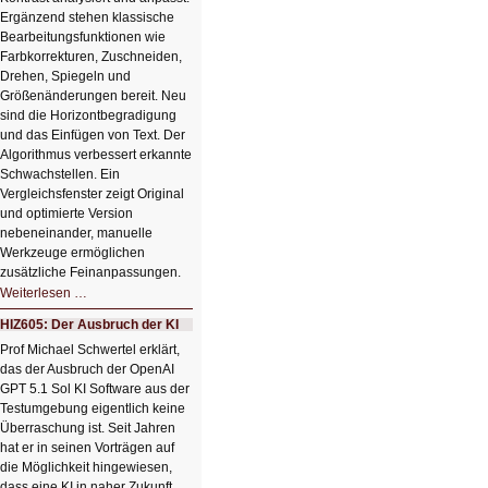
Ergänzend stehen klassische
Bearbeitungsfunktionen wie
Farbkorrekturen, Zuschneiden,
Drehen, Spiegeln und
Größenänderungen bereit. Neu
sind die Horizontbegradigung
und das Einfügen von Text. Der
Algorithmus verbessert erkannte
Schwachstellen. Ein
Vergleichsfenster zeigt Original
und optimierte Version
nebeneinander, manuelle
Werkzeuge ermöglichen
zusätzliche Feinanpassungen.
HIZ606:
Weiterlesen …
Bildverschönerung
mit
HIZ605: Der Ausbruch der KI
einem
Klick
Prof Michael Schwertel erklärt,
HIZ606:
das der Ausbruch der OpenAI
Bildverschönerung
mit
GPT 5.1 Sol KI Software aus der
einem
Testumgebung eigentlich keine
Klick
Überraschung ist. Seit Jahren
hat er in seinen Vorträgen auf
die Möglichkeit hingewiesen,
dass eine KI in naher Zukunft