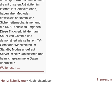
unzähligen Datensammelfirmen,
die mit unseren Aktivitäten im
Internet ihr Geld verdienen,
haben aber Methoden
entwickelt, herkömmliche
Sicherheitsmechanismen und
die DNS-Dienste zu umgehen.
Diese Tricks erklärt Hermann
Sauer von Comidio und
demonstriert wie selbst ein TV-
Gerät oder Mobiltelefon im
Standby Modus ungefragt
Server im Netz kontaktieren und
heimlich gesammelte Daten
übermitteln.
HIZ604:
Weiterlesen …
DNS
und
Datenschutz
Impressum
Heinz-Schmitz.org
Nachrichtenleser