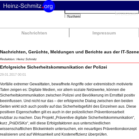
Suchbegriffe
Interessant
Suchen
Nachrichten
Impressum
Nachrichten, Gerüchte, Meldungen und Berichte aus der IT-Szene
Redaktion: Heinz Schmitz
Erfolgreiche Sicherheitskommunikation der Polizei
29.01.2017 00:01
Vorfälle extremer Gewalttaten, bewaffnete Angriffe oder extremistisch motivierte
Taten zeigen es: Digitale Medien, vor allem soziale Netzwerke, können die
Sicherheitskommunikation zwischen Polizei und Bevölkerung im Ernstfall positiv
beeinflussen. Und nicht nur das – der erfolgreiche Dialog zwischen den beiden
Seiten wirkt sich auch positiv auf das Sicherheitsgefühl des Einzelnen aus. Diese
positiven Eigenschaften gilt es auch in der polizeilichen Präventionsarbeit
nutzbar zu machen. Das Projekt „Präventive digitale Sicherheitskommunikation“,
kurz „PräDiSiKo“, will diese Erfolgsfaktoren aus unterschiedlichen
wissenschaftlichen Blickwinkeln untersuchen, ein neuartiges Präventionskonzept
realisieren und auf Wirksamkeit und Kosteneffizienz überprüfen.