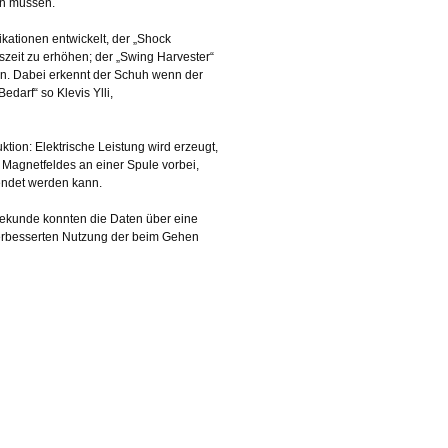
en müssen.
ikationen entwickelt, der „Shock
zeit zu erhöhen; der „Swing Harvester“
en. Dabei erkennt der Schuh wenn der
edarf“ so Klevis Ylli,
uktion: Elektrische Leistung wird erzeugt,
agnetfeldes an einer Spule vorbei,
wendet werden kann.
 Sekunde konnten die Daten über eine
verbesserten Nutzung der beim Gehen