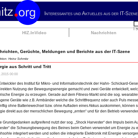
Interessantes und Aktuelles aus der IT-Szene
Su
HIZ.InVideo
Nachrichten
hrichten, Gerüchte, Meldungen und Berichte aus der IT-Szene
tion: Heinz Schmitz
rgie aus Schritt und Tritt
1.2015 00:00
Entwickler des Institut für Mikro- und Informationstechnik der Hahn- Schickard-Gese
direkten Nutzung der Bewegungsenergie gemacht und zwei Geräte entwickelt, we
trische Energie zu erzeugen. Gerade auf dem Fitness-Markt sind die sog. wearables,
agene Geräte wie z.B. Armbänder welche die Schrittfrequenz oder auch Puls messen
nftig ohne Batteriewechsel bzw. ohne Aufladen eines Akkus auskommen, können so
gie direkt aus der menschlichen Bewegung „ernten“ und für den Betrieb verwende
e Grundgedanken aufgreifend nutzt der sog. „Shock Harvester“ den Impuls beim Au
ester“ die Schwungbewegung des Beines beim Gehen verwendet um Energie zu er
hsohle integriert werden und sollen die integrierte Elektronik mit Energie versorgen