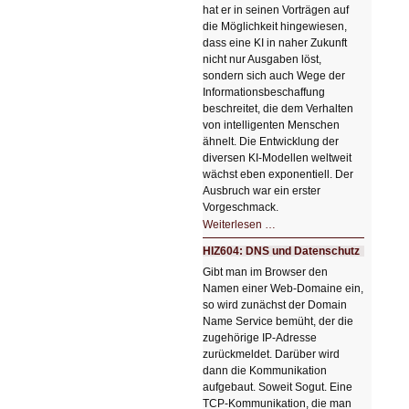
hat er in seinen Vorträgen auf
die Möglichkeit hingewiesen,
dass eine KI in naher Zukunft
nicht nur Ausgaben löst,
sondern sich auch Wege der
Informationsbeschaffung
beschreitet, die dem Verhalten
von intelligenten Menschen
ähnelt. Die Entwicklung der
diversen KI-Modellen weltweit
wächst eben exponentiell. Der
Ausbruch war ein erster
Vorgeschmack.
HIZ605:
Weiterlesen …
Der
Ausbruch
HIZ604: DNS und Datenschutz
der
KI
Gibt man im Browser den
Namen einer Web-Domaine ein,
so wird zunächst der Domain
Name Service bemüht, der die
zugehörige IP-Adresse
zurückmeldet. Darüber wird
dann die Kommunikation
aufgebaut. Soweit Sogut. Eine
TCP-Kommunikation, die man