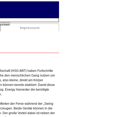
chbegriffe
Suchen
Impressum
llschaft (HSG-IMIT) haben Fortschritte
lche den menschlichen Gang nutzen um
 also kleine, direkt am Körper
 können bereits etabliert. Damit diese
g. Energy Harvester die benötigte
n.
ftreten der Ferse während der „Swing
zeugen. Beide Geräte können in die
. Der große Vorteil dabei ist neben der