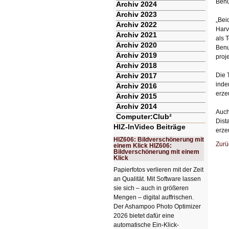
Benu
Archiv 2024
Archiv 2023
„Bei
Archiv 2022
Harv
Archiv 2021
als 
Archiv 2020
Benu
Archiv 2019
proj
Archiv 2018
Archiv 2017
Die 
inde
Archiv 2016
erze
Archiv 2015
Archiv 2014
Auch
Computer:Club²
Dist
HIZ-InVideo Beiträge
erze
HIZ606: Bildverschönerung mit
Zurü
einem Klick HIZ606:
Bildverschönerung mit einem
Klick
Papierfotos verlieren mit der Zeit
an Qualität. Mit Software lassen
sie sich – auch in größeren
Mengen – digital auffrischen.
Der Ashampoo Photo Optimizer
2026 bietet dafür eine
automatische Ein-Klick-