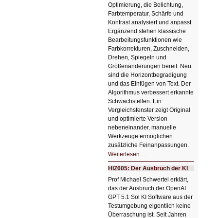
Optimierung, die Belichtung,
Farbtemperatur, Schärfe und
Kontrast analysiert und anpasst.
Ergänzend stehen klassische
Bearbeitungsfunktionen wie
Farbkorrekturen, Zuschneiden,
Drehen, Spiegeln und
Größenänderungen bereit. Neu
sind die Horizontbegradigung
und das Einfügen von Text. Der
Algorithmus verbessert erkannte
Schwachstellen. Ein
Vergleichsfenster zeigt Original
und optimierte Version
nebeneinander, manuelle
Werkzeuge ermöglichen
zusätzliche Feinanpassungen.
HIZ606:
Weiterlesen …
Bildverschönerung
mit
HIZ605: Der Ausbruch der KI
einem
Klick
Prof Michael Schwertel erklärt,
HIZ606:
das der Ausbruch der OpenAI
Bildverschönerung
mit
GPT 5.1 Sol KI Software aus der
einem
Testumgebung eigentlich keine
Klick
Überraschung ist. Seit Jahren