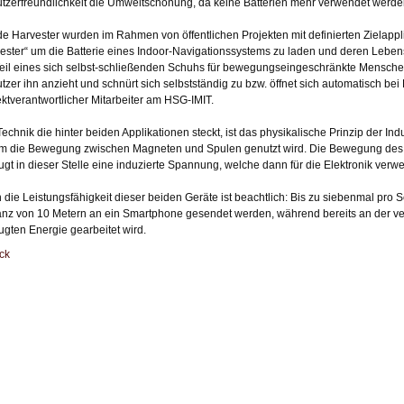
tzerfreundlichkeit die Umweltschonung, da keine Batterien mehr verwendet werd
de Harvester wurden im Rahmen von öffentlichen Projekten mit definierten Zielappl
ester“ um die Batterie eines Indoor-Navigationssystems zu laden und deren Lebens
Teil eines sich selbst-schließenden Schuhs für bewegungseingeschränkte Mensch
tzer ihn anzieht und schnürt sich selbstständig zu bzw. öffnet sich automatisch bei B
ektverantwortlicher Mitarbeiter am HSG-IMIT.
Technik die hinter beiden Applikationen steckt, ist das physikalische Prinzip der Ind
m die Bewegung zwischen Magneten und Spulen genutzt wird. Die Bewegung des M
ugt in dieser Stelle eine induzierte Spannung, welche dann für die Elektronik ver
 die Leistungsfähigkeit dieser beiden Geräte ist beachtlich: Bis zu siebenmal pro
anz von 10 Metern an ein Smartphone gesendet werden, während bereits an der 
ugten Energie gearbeitet wird.
ck