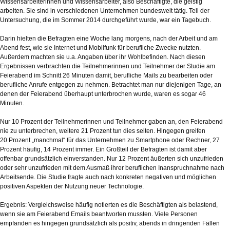
Wissensarbeiterinnen und Wissensarbeiter, also Beschäftigte, die geistig
arbeiten. Sie sind in verschiedenen Unternehmen bundesweit tätig. Teil der
Untersuchung, die im Sommer 2014 durchgeführt wurde, war ein Tagebuch.
Darin hielten die Befragten eine Woche lang morgens, nach der Arbeit und am
Abend fest, wie sie Internet und Mobilfunk für berufliche Zwecke nutzten.
Außerdem machten sie u.a. Angaben über ihr Wohlbefinden. Nach diesen
Ergebnissen verbrachten die Teilnehmerinnen und Teilnehmer der Studie am
Feierabend im Schnitt 26 Minuten damit, berufliche Mails zu bearbeiten oder
berufliche Anrufe entgegen zu nehmen. Betrachtet man nur diejenigen Tage, an
denen der Feierabend überhaupt unterbrochen wurde, waren es sogar 46
Minuten.
Nur 10 Prozent der Teilnehmerinnen und Teilnehmer gaben an, den Feierabend
nie zu unterbrechen, weitere 21 Prozent tun dies selten. Hingegen greifen
20 Prozent „manchmal“ für das Unternehmen zu Smartphone oder Rechner, 27
Prozent häufig, 14 Prozent immer. Ein Großteil der Befragten ist damit aber
offenbar grundsätzlich einverstanden. Nur 12 Prozent äußerten sich unzufrieden
oder sehr unzufrieden mit dem Ausmaß ihrer beruflichen Inanspruchnahme nach
Arbeitsende. Die Studie fragte auch nach konkreten negativen und möglichen
positiven Aspekten der Nutzung neuer Technologie.
Ergebnis: Vergleichsweise häufig notierten es die Beschäftigten als belastend,
wenn sie am Feierabend Emails beantworten mussten. Viele Personen
empfanden es hingegen grundsätzlich als positiv, abends in dringenden Fällen