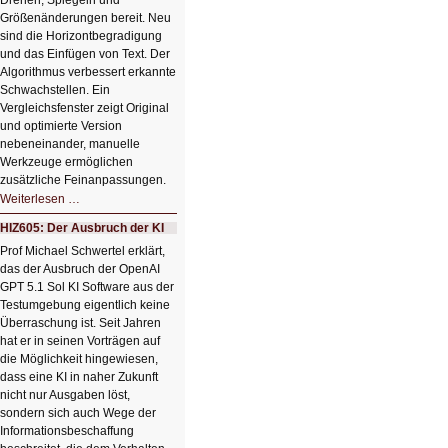
Drehen, Spiegeln und
Größenänderungen bereit. Neu
sind die Horizontbegradigung
und das Einfügen von Text. Der
Algorithmus verbessert erkannte
Schwachstellen. Ein
Vergleichsfenster zeigt Original
und optimierte Version
nebeneinander, manuelle
Werkzeuge ermöglichen
zusätzliche Feinanpassungen.
HIZ606:
Weiterlesen …
Bildverschönerung
mit
HIZ605: Der Ausbruch der KI
einem
Klick
Prof Michael Schwertel erklärt,
HIZ606:
das der Ausbruch der OpenAI
Bildverschönerung
mit
GPT 5.1 Sol KI Software aus der
einem
Testumgebung eigentlich keine
Klick
Überraschung ist. Seit Jahren
hat er in seinen Vorträgen auf
die Möglichkeit hingewiesen,
dass eine KI in naher Zukunft
nicht nur Ausgaben löst,
sondern sich auch Wege der
Informationsbeschaffung