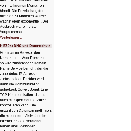
beschreitet, die dem Verhalten
von intelligenten Menschen
ähnelt. Die Entwicklung der
diversen KI-Modellen weltweit
wächst eben exponentiell. Der
Ausbruch war ein erster
Vorgeschmack.
HIZ605:
Weiterlesen …
Der
Ausbruch
HIZ604: DNS und Datenschutz
der
KI
Gibt man im Browser den
Namen einer Web-Domaine ein,
so wird zunächst der Domain
Name Service bemüht, der die
zugehörige IP-Adresse
zurückmeldet. Darüber wird
dann die Kommunikation
aufgebaut. Soweit Sogut. Eine
TCP-Kommunikation, die man
auch mit Open Source Mitteln
kontrollieren kann. Die
unzähligen Datensammelfirmen,
die mit unseren Aktivitäten im
Internet ihr Geld verdienen,
haben aber Methoden