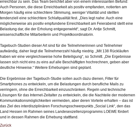
erreichbar zu sein. Das Team berichtet aber von einem interessanten Befund:
Auch Personen, die diese Erreichbarkeit als positiv empfanden, notierten am
Morgen häufig eine schlechtere Stimmung, weniger Vitalität und stellten
tendenziell eine schlechtere Schlafqualität fest. „Dies legt nahe: Auch eine
möglicherweise als positiv empfundene Erreichbarkeit am Feierabend stellt eine
Belastung dar, die der Erholung entgegenwirkt“, sagt Dr. Antje Schmitt,
wissenschaftliche Mitarbeiterin und Projektkoordinatorin.
Tagebuch-Studien dieser Art sind für die Teilnehmerinnen und Teilnehmer
aufwändig, daher liegt die Teilnehmerzahl häufig niedrig. „Mit 138 Rückläufen
haben wir eine vergleichsweise hohe Beteiligung“, so Schmitt. „Die Ergebnisse
lassen sich nicht eins zu eins auf alle Beschäftigten hochrechnen, geben aber
deutliche Hinweise.“ Weitere Erhebungen sind geplant.
Die Ergebnisse der Tagebuch-Studie sollen auch dazu dienen, Filter für
Smartphones zu entwickeln, um die Belastungen durch berufliche Mails zu
verringern, ohne die Erreichbarkeit einzuschränken. Regeln und technische
Lösungen für das Internet-Zeitalter zu entwickeln, die die Nachteile der modernen
Kommunikationsmöglichkeiten vermeiden, aber deren Vorteile erhalten – das ist
das Ziel des interdisziplinären Forschungsschwerpunkts „Social Link“, den das
Land Hessen im Rahmen seines Landesexzellenzprogramms LOEWE fördert
und in dessen Rahmen die Erhebung stattfand.
Zurück