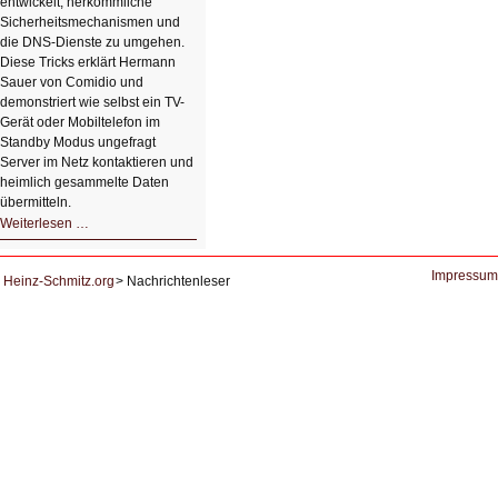
entwickelt, herkömmliche
Sicherheitsmechanismen und
die DNS-Dienste zu umgehen.
Diese Tricks erklärt Hermann
Sauer von Comidio und
demonstriert wie selbst ein TV-
Gerät oder Mobiltelefon im
Standby Modus ungefragt
Server im Netz kontaktieren und
heimlich gesammelte Daten
übermitteln.
HIZ604:
Weiterlesen …
DNS
und
Datenschutz
Impressum
Heinz-Schmitz.org
Nachrichtenleser